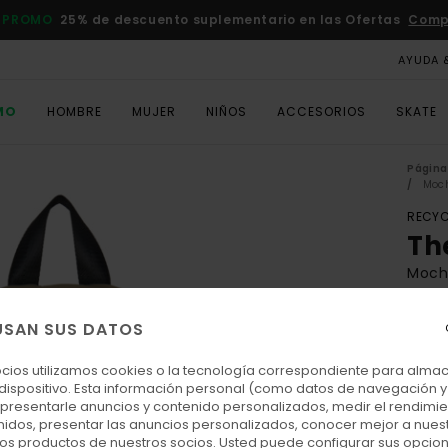
 PROMO
25% de descuento suplementario en las Ofertas
Comp
AYUDA 
MO
HOMBRE
MUJER
NIÑOS
ACCESORIOS
SKATE
Página 
Moch
RECYC
Th
Mochi
ECO-
USAN SUS DATOS
65,00
29,
ocios utilizamos cookies o la tecnología correspondiente para alm
 dispositivo. Esta información personal (como datos de navegación y 
OFER
: presentarle anuncios y contenido personalizados, medir el rendimie
DOBL
enidos, presentar las anuncios personalizados, conocer mejor a nues
 los productos de nuestros socios. Usted puede configurar sus opcio