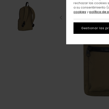
rechazar las cookies 
a su consentimiento (
cookies
y
política de 
Gestionar las p