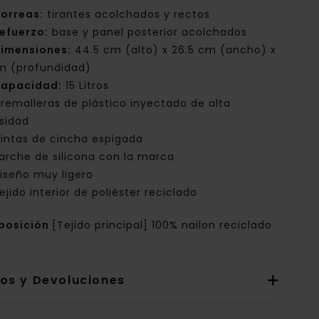
orreas:
tirantes acolchados y rectos
efuerzo:
base y panel posterior acolchados
imensiones:
44.5 cm (alto) x 26.5 cm (ancho) x
cm (profundidad)
apacidad:
15 Litros
remalleras de plástico inyectado de alta
sidad
intas de cincha espigada
arche de silicona con la marca
iseño muy ligero
ejido interior de poliéster reciclado
posición
[Tejido principal] 100% nailon reciclado
íos y Devoluciones