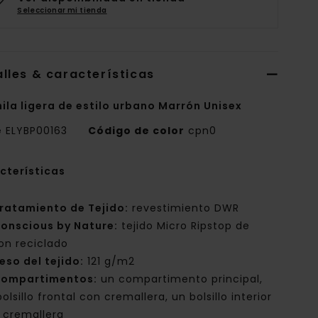
Seleccionar mi tienda
lles & características
ila ligera de estilo urbano Marrón Unisex
e
ELYBP00163
Código de color
cpn0
cterísticas
ratamiento de Tejido:
revestimiento DWR
onscious by Nature:
tejido Micro Ripstop de
lon reciclado
eso del tejido:
121 g/m2
ompartimentos:
un compartimento principal,
olsillo frontal con cremallera, un bolsillo interior
 cremallera