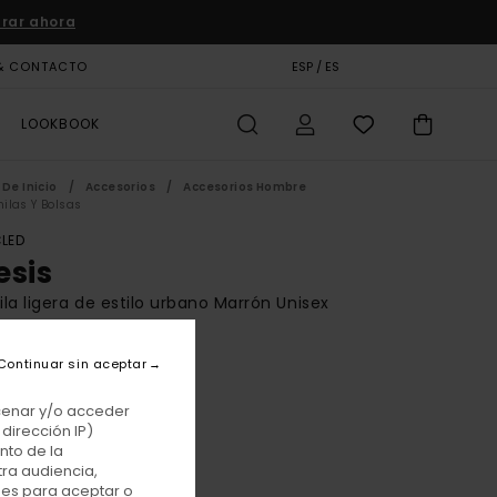
rar ahora
& CONTACTO
TARJETA DE REGALO
ESP / ES
TIENDAS
LOOKBOOK
De Inicio
Accesorios
Accesorios Hombre
ilas Y Bolsas
LED
esis
la ligera de estilo urbano Marrón Unisex
BONUS
Continuar sin aceptar
 €
55%
25 €
acenar y/o acceder
dirección IP)
TAS
nto de la
E PROMO -25% EXTRA
tra audiencia,
nes para aceptar o