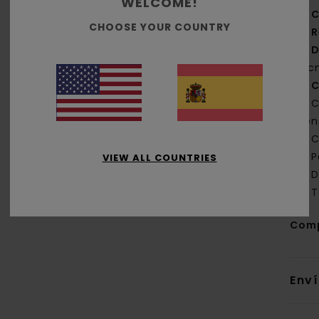
WELCOME!
C
CHOOSE YOUR COUNTRY
R
D
11 
C
C
den
C
P
VIEW ALL COUNTRIES
D
T
Com
Env