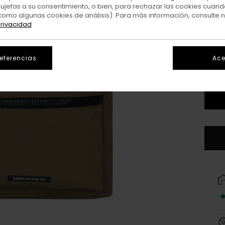
sujetas a su consentimiento, o bien, para rechazar las cookies cuand
Colo
como algunas cookies de análisis). Para más información, consulte 
privacidad
referencias
Ace