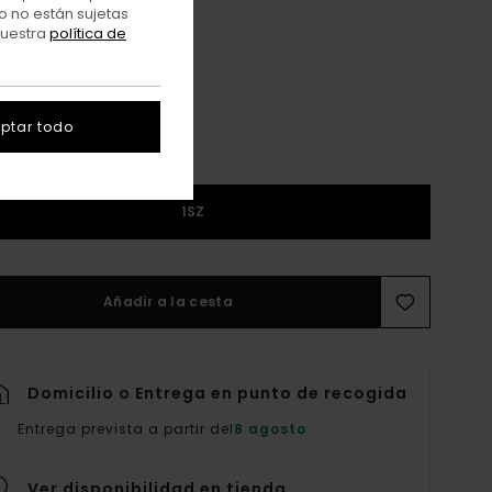
o no están sujetas
Stone Gray
r
nuestra
política de
ptar todo
1SZ
Añadir a la cesta
Domicilio o Entrega en punto de recogida
Entrega prevista a partir del
8 agosto
Ver disponibilidad en tienda