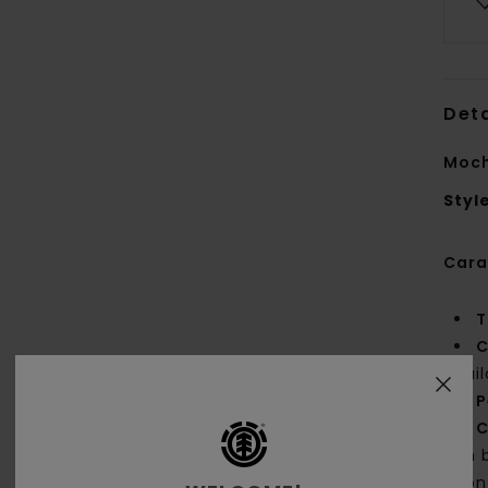
Deta
Moch
Styl
Cara
T
C
nai
P
C
un b
con