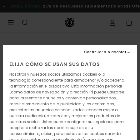
Pasar
DOBLE PROMO
25% de descuento suplementario en las Oferta
a
la
información
del
producto
Continuar sin aceptar
ELIJA CÓMO SE USAN SUS DATOS
Nosotros y nuestros socios utilizamos cookies o la
tecnología correspondiente para almacenar y/o acceder a
la información en el dispositivo. Esta información personal
(como datos de navegación y dirección IP) puede utilizarse
para: presentarle anuncios y contenido personalizados,
medir el rendimiento de la publicidad y los contenidos,
presentar las anuncios personalizados, conocer mejor a
nuestra audiencia, desarrollar y mejorar los productos de
nuestros socios. Usted puede configurar sus opciones para
aceptar o rechazar las cookies sujetas a su
consentimiento, o bien, para rechazar las cookies cuando
no están sujetas a su consentimiento (como algunas