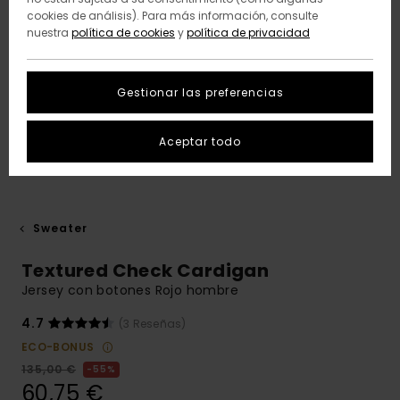
cookies de análisis). Para más información, consulte
nuestra
política de cookies
y
política de privacidad
Gestionar las preferencias
Aceptar todo
Sweater
Textured Check Cardigan
Jersey con botones Rojo hombre
4.7
(3 Reseñas)
ECO-BONUS
135,00 €
55%
60,75 €