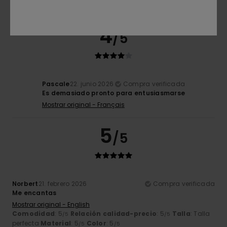
4
/5
Pascale
22. junio 2026
Compra verificada
Es demasiado pronto para entusiasmarse
Mostrar original - Français
5
/5
Norbert
21. febrero 2026
Compra verificada
Me encantas
Mostrar original - English
Comodidad
: 5
Relación calidad-precio
: 5
Talla
: Talla
/5
/5
perfecta
Material
: 5
Color
: 5
/5
/5