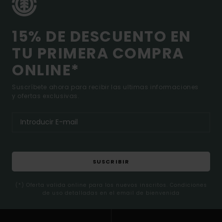
15% DE DESCUENTO EN
TU PRIMERA COMPRA
ONLINE*
Suscríbete ahora para recibir las ultimas informaciones
y ofertas exclusivas.
SUSCRIBIR
(*) Oferta valida online para los nuevos inscritos. Condiciones
de uso detalladas en el email de bienvenida