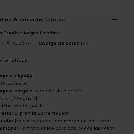
lles & características
a Trucker Negro Hombre
e
ELYHA00252
Código de color
fbk
cterísticas
ejido:
algodón
0% poliéster
ejido:
sarga acolchada de algodón
alla [200 g/m2]
orte:
medio perfil
ierre:
clip en la parte trasera
arche frontal bordado con marco en dos tonos
Tamaño:
Tamaño único para casi todas las tallas