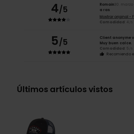
4
Romain
30. marzo
/5
a ras
Mostrar original - 
Comodidad
: 4
/5
5
Client anonyme v
/5
Muy buen calce.
Comodidad
: 5
/5
Recomiendo e
Últimos artículos vistos