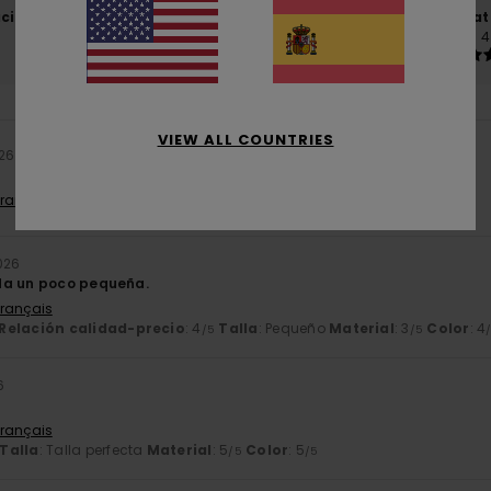
ación calidad-precio
Talla
Mat
3.7
4
Demasiado pequeño
Demasiado grande
VIEW ALL COUNTRIES
026
Français
2026
da un poco pequeña.
Français
Relación calidad-precio
: 4
Talla
: Pequeño
Material
: 3
Color
: 4
/5
/5
6
Français
Talla
: Talla perfecta
Material
: 5
Color
: 5
/5
/5