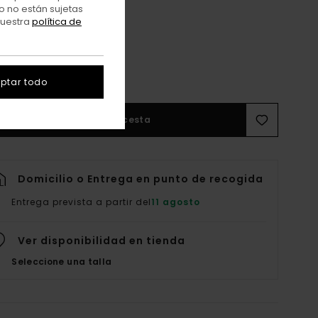
o no están sujetas
nuestra
política de
8
ptar todo
Añadir a la cesta
Domicilio o Entrega en punto de recogida
Entrega prevista a partir del
11 agosto
Ver disponibilidad en tienda
Seleccione una talla