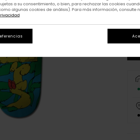
sujetas a su consentimiento, o bien, para rechazar las cookies cuand
como algunas cookies de análisis). Para más información, consulte 
privacidad
8.3
referencias
Ace