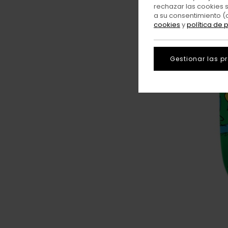
rechazar las cookies 
a su consentimiento (
cookies
y
política de 
Gestionar las p