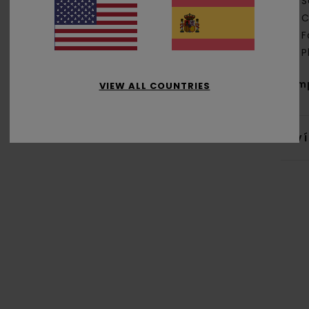
S
C
F
P
Com
VIEW ALL COUNTRIES
Env