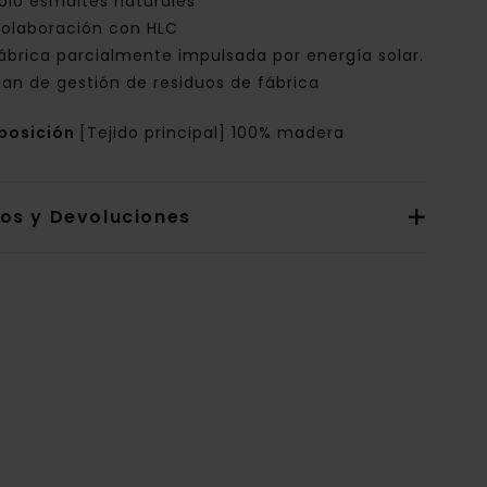
ólo esmaltes naturales
olaboración con HLC
ábrica parcialmente impulsada por energía solar.
lan de gestión de residuos de fábrica
posición
[Tejido principal] 100% madera
íos y Devoluciones