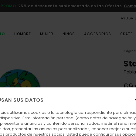
 PROMO
25% de descuento suplementario en las Ofertas
Comp
AYUDA 
MO
HOMBRE
MUJER
NIÑOS
ACCESORIOS
SKATE
Página 
St
Tabla
69
1 DEC
USAN SUS DATOS
ocios utilizamos cookies o la tecnología correspondiente para alm
Colo
 dispositivo. Esta información personal (como datos de navegación y 
: presentarle anuncios y contenido personalizados, medir el rendimie
enidos, presentar las anuncios personalizados, conocer mejor a nues
 los productos de nuestros socios. Usted puede configurar sus opcio