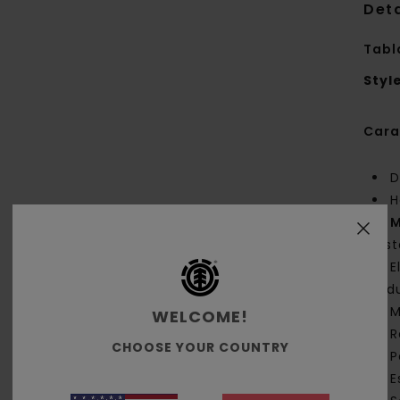
Deta
Tabl
Styl
Cara
D
H
M
dist
E
red
M
WELCOME!
R
CHOOSE YOUR COUNTRY
P
E