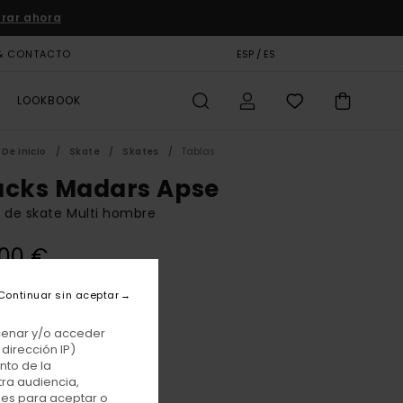
rar ahora
& CONTACTO
TARJETA DE REGALO
ESP / ES
TIENDAS
LOOKBOOK
De Inicio
Skate
Skates
Tablas
acks Madars Apse
 de skate Multi hombre
,00 €
K = 1 GRIP GRATIS
Continuar sin aceptar
Assorted
acenar y/o acceder
r
dirección IP)
nto de la
tra audiencia,
nes para aceptar o