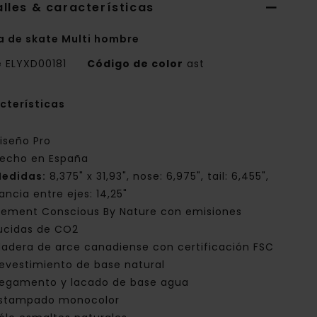
lles & características
a de skate Multi hombre
e
ELYXD00181
Código de color
ast
cterísticas
iseño Pro
echo en España
edidas:
8,375" x 31,93", nose: 6,975", tail: 6,455",
ancia entre ejes: 14,25"
lement Conscious By Nature con emisiones
ucidas de CO2
adera de arce canadiense con certificación FSC
evestimiento de base natural
egamento y lacado de base agua
stampado monocolor