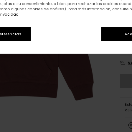
sujetas a su consentimiento, o bien, para rechazar las cookies cuand
como algunas cookies de análisis). Para más información, consulte 
privacidad
referencias
Ace
X
V
Est
Com