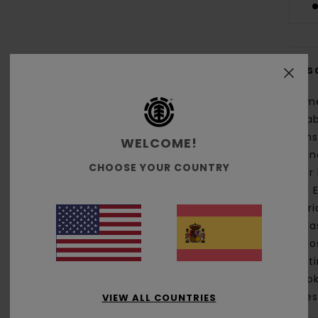
Des
Elem
cola
tran
WELCOME!
de i
CHOOSE YOUR COUNTRY
Bear
Hoy 
fabr
de l
de lo
dest
Smok
fores
VIEW ALL COUNTRIES