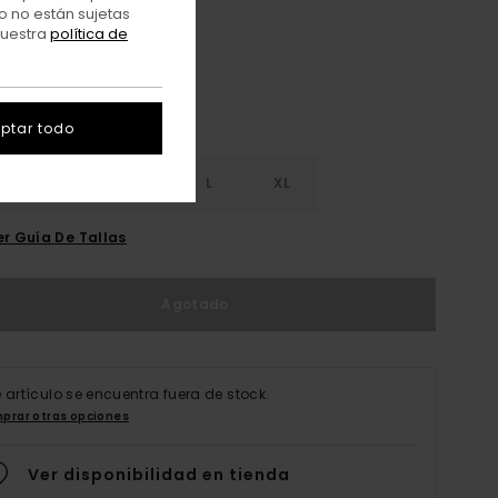
o no están sujetas
nuestra
política de
ptar todo
S
S
M
L
XL
er Guía De Tallas
Agotado
e artículo se encuentra fuera de stock.
prar otras opciones
Ver disponibilidad en tienda