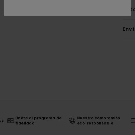
Deta
Env
Únete al programa de
Nuestro compromiso
as
fidelidad
eco-responsable