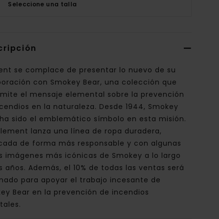
Seleccione una talla
cripción
ent se complace de presentar lo nuevo de su
boración con Smokey Bear, una colección que
smite el mensaje elemental sobre la prevención
ncendios en la naturaleza. Desde 1944, Smokey
 ha sido el emblemático símbolo en esta misión.
Element lanza una línea de ropa duradera,
icada de forma más responsable y con algunas
as imágenes más icónicas de Smokey a lo largo
s años. Además, el 10% de todas las ventas será
inado para apoyar el trabajo incesante de
ey Bear en la prevención de incendios
tales.