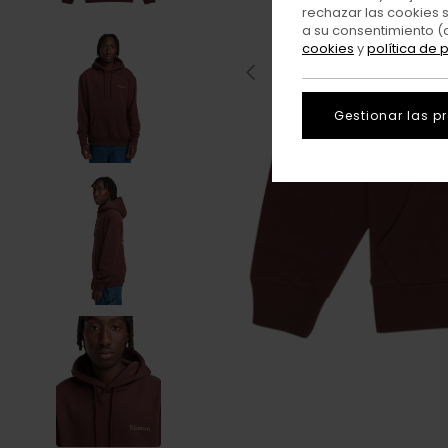
rechazar las cookies 
a su consentimiento (
cookies
y
política de 
Gestionar las p