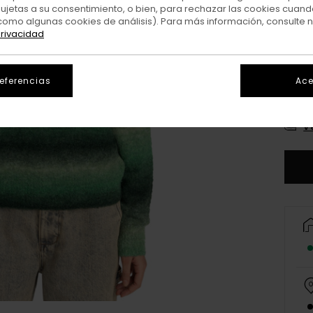
sujetas a su consentimiento, o bien, para rechazar las cookies cuand
como algunas cookies de análisis). Para más información, consulte 
privacidad
referencias
Ace
X
V