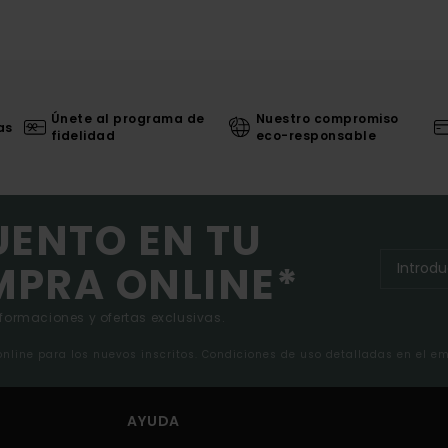
Únete al programa de
Nuestro compromiso
as
fidelidad
eco-responsable
UENTO EN TU
MPRA ONLINE*
nformaciones y ofertas exclusivas.
 online para los nuevos inscritos. Condiciones de uso detalladas en el e
AYUDA