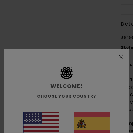
Deta
Jers
Styl
Cara
T
WELCOME!
ela
C
CHOOSE YOUR COUNTRY
C
rec
Com
nailo