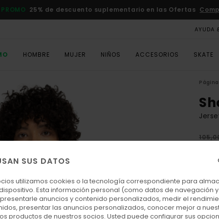
 PROMO
25% de descuento suplementario en las Ofertas
Comp
AYUDA 
MO
HOMBRE
MUJER
NIÑOS
ACCESORIOS
SKATE
Página 
Sh
Jers
105,0
47,
USAN SUS DATOS
OFER
DOBL
ocios utilizamos cookies o la tecnología correspondiente para alm
 dispositivo. Esta información personal (como datos de navegación y 
: presentarle anuncios y contenido personalizados, medir el rendimie
Colo
enidos, presentar las anuncios personalizados, conocer mejor a nues
 los productos de nuestros socios. Usted puede configurar sus opcio