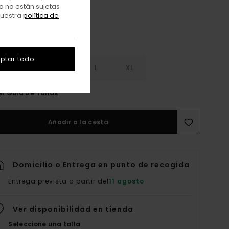
o no están sujetas
nuestra
política de
ptar todo
S
S
M
L
XL
er Guía De Tallas
Añadir a la cesta
Domicilio o Entrega en punto de recogida
Entrega prevista a partir del
11 agosto
Ver disponibilidad en tienda
Seleccione una talla