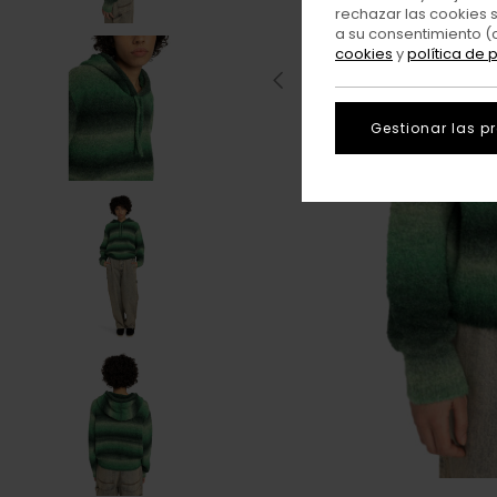
rechazar las cookies 
a su consentimiento (
cookies
y
política de 
Gestionar las p