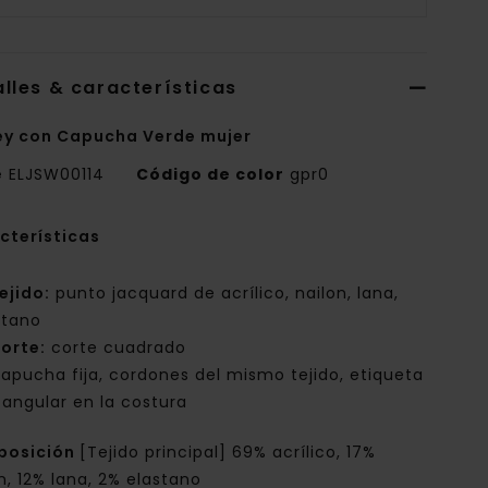
lles & características
ey con Capucha Verde mujer
e
ELJSW00114
Código de color
gpr0
cterísticas
ejido:
punto jacquard de acrílico, nailon, lana,
stano
orte:
corte cuadrado
apucha fija, cordones del mismo tejido, etiqueta
tangular en la costura
posición
[Tejido principal] 69% acrílico, 17%
n, 12% lana, 2% elastano