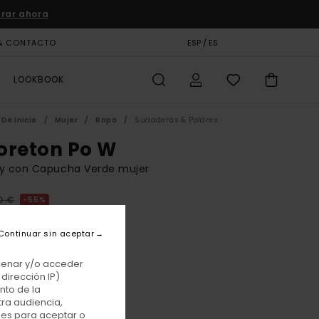
rar ahora
& CONTACTO
TARJETA DE REGALO
ESP / ES
TIENDAS
LOOKBOOK
De Inicio
Mujer
Ropa
Sudaderas & Polares
oreton Po W
ey con Capucha Verde mujer
0 €
55%
25 €
Continuar sin aceptar
TAS
E PROMO -25% EXTRA
acenar y/o acceder
dirección IP)
nto de la
Pine Green
r
tra audiencia,
nes para aceptar o