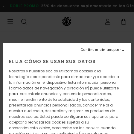
Pasar
DOBLE PROMO
25% de descuento suplementario en las Ofert
a
la
información
del
producto
Continuar sin aceptar
ELIJA CÓMO SE USAN SUS DATOS
Nosotros y nuestros socios utilizamos cookies o la
tecnología correspondiente para almacenar y/o acceder a
la información en el dispositivo. Esta información personal
(como datos de navegación y dirección IP) puede utilizarse
para: presentarle anuncios y contenido personalizados,
medir el rendimiento de la publicidad y los contenidos,
presentar las anuncios personalizados, conocer mejor a
nuestra audiencia, desarrollar y mejorar los productos de
nuestros socios. Usted puede configurar sus opciones para
aceptar o rechazar las cookies sujetas a su
consentimiento, o bien, para rechazar las cookies cuando
no están sujetas a su consentimiento (como algunas