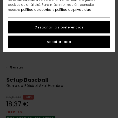
cookies de análisis). Para más información, consulte
nuestra
política de cookies
y
política de privacidad
Gestionar las preferencias
Aceptar todo
Gorras
Setup Baseball
Gorra de Béisbol Azul Hombre
35,00 €
48%
18,37 €
OFERTAS