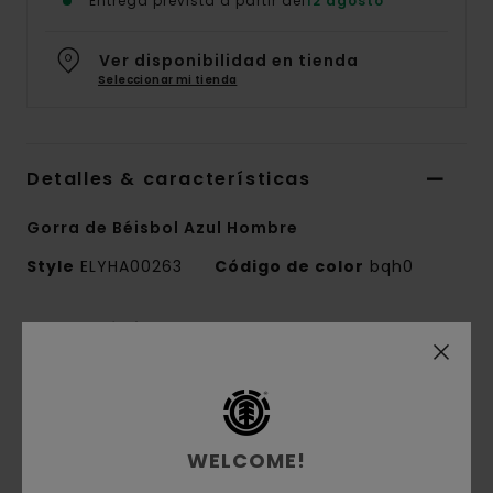
Entrega prevista a partir del
12 agosto
Ver disponibilidad en tienda
Seleccionar mi tienda
Detalles & características
Gorra de Béisbol Azul Hombre
Style
ELYHA00263
Código de color
bqh0
Características
Tejido:
nailon
Tejido:
Tejido ligero con rayas estampadas
Nailon de tacto suave
WELCOME!
Corte:
medio perfil