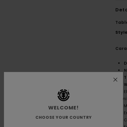
Deta
Tabl
Styl
Cara
D
N
T
W
E
emi
M
WELCOME!
E
CHOOSE YOUR COUNTRY
C