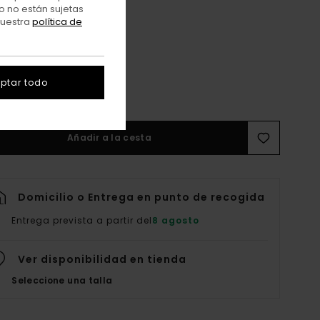
o no están sujetas
nuestra
política de
ptar todo
Añadir a la cesta
Domicilio o Entrega en punto de recogida
Entrega prevista a partir del
8 agosto
Ver disponibilidad en tienda
Seleccione una talla