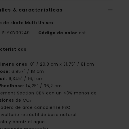
lles & características
a de skate Multi Unisex
e
ELYXD00249
Código de color
ast
cterísticas
imensiones:
8" / 20,3 cm x 31,75" / 81 cm
ose:
6.957" / 18 cm
ail:
6,345" / 16,1 cm
heelbase:
14,25" / 36,2 cm
lement Section CBN con un 43% menos de
siones de CO₂
adera de arce canadiense FSC
nvoltorio retráctil de base natural
ola y barniz al agua