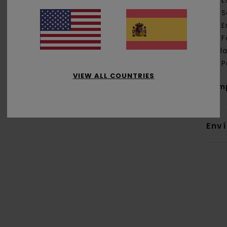
E
S
E
F
sola
P
VIEW ALL COUNTRIES
Com
Env