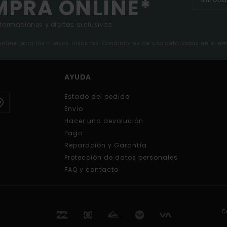
MPRA ONLINE*
nformaciones y ofertas exclusivas.
 online para los nuevos inscritos. Condiciones de uso detalladas en el e
AYUDA
Estado del pedido
Envio
Hacer una devolución
Pago
Reparación y Garantía
Protección de datos personales
FAQ y contacto
C