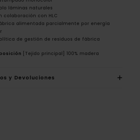
stampado monocolor
olo láminas naturales
n colaboración con HLC
ábrica alimentada parcialmente por energía
r
olítica de gestión de residuos de fábrica
posición
[Tejido principal] 100% madera
íos y Devoluciones