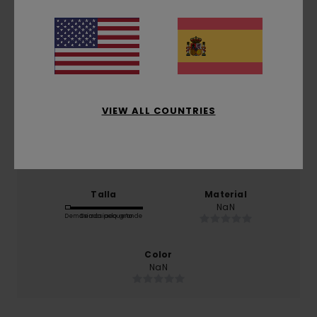
basado en
1 reseñas verificadas
desde octubre 2025
El 0% de nuestros clientes recomiendan este
producto
Comodidad
NaN
VIEW ALL COUNTRIES
Relación calidad-precio
NaN
Talla
Material
NaN
Demasiado pequeño
Demasiado grande
Color
NaN