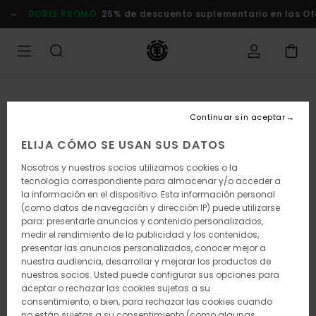
Pasar
DOBLE PROMO
25% de descuento suplementario en las Ofert
a
la
información
del
producto
Continuar sin aceptar
ELIJA CÓMO SE USAN SUS DATOS
Nosotros y nuestros socios utilizamos cookies o la
tecnología correspondiente para almacenar y/o acceder a
la información en el dispositivo. Esta información personal
(como datos de navegación y dirección IP) puede utilizarse
para: presentarle anuncios y contenido personalizados,
medir el rendimiento de la publicidad y los contenidos,
presentar las anuncios personalizados, conocer mejor a
nuestra audiencia, desarrollar y mejorar los productos de
nuestros socios. Usted puede configurar sus opciones para
aceptar o rechazar las cookies sujetas a su
consentimiento, o bien, para rechazar las cookies cuando
no están sujetas a su consentimiento (como algunas