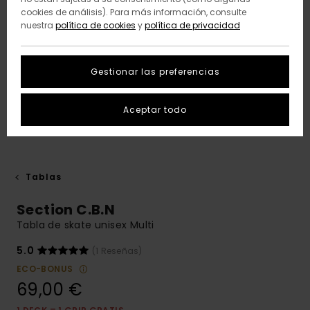
cookies de análisis). Para más información, consulte
nuestra
política de cookies
y
política de privacidad
Gestionar las preferencias
Aceptar todo
Tablas
Section C.B.N
Tabla de skate unisex Multi
5.0
(1 Reseñas)
ECO-BONUS
69,00 €