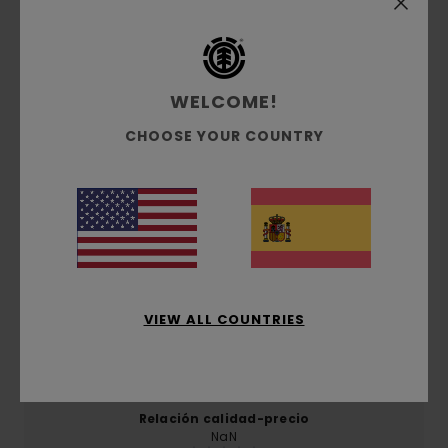
Reseñas de los clientes
WELCOME!
Puntuación media
5.0
CHOOSE YOUR COUNTRY
/5
basado en
1 reseñas verificadas
desde diciembre
2025
El 100% de nuestros clientes recomiendan este
producto
VIEW ALL COUNTRIES
Comodidad
5.0
Relación calidad-precio
NaN