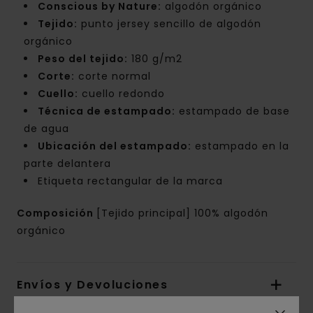
Conscious by Nature:
algodón orgánico
Tejido:
punto jersey sencillo de algodón
orgánico
Peso del tejido:
180 g/m2
Corte:
corte normal
Cuello:
cuello redondo
Técnica de estampado:
estampado de base
de agua
Ubicación del estampado:
estampado en la
parte delantera
Etiqueta rectangular de la marca
Composición
[Tejido principal] 100% algodón
orgánico
Envíos y Devoluciones