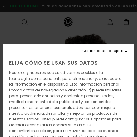
Pasar
DOBLE PROMO
25% de descuento suplementario en las Of
a
la
información
del
producto
Continuar sin aceptar
ELIJA CÓMO SE USAN SUS DATOS
Nosotros y nuestros socios utilizamos cookies o la
tecnología correspondiente para almacenar y/o acceder a
la información en el dispositivo. Esta información personal
(como datos de navegación y dirección IP) puede utilizarse
para: presentarle anuncios y contenido personalizados,
medir el rendimiento de la publicidad y los contenidos,
presentar las anuncios personalizados, conocer mejor a
nuestra audiencia, desarrollar y mejorar los productos de
nuestros socios. Usted puede configurar sus opciones para
aceptar o rechazar las cookies sujetas a su
consentimiento, o bien, para rechazar las cookies cuando
no están sujetas a su consentimiento (como algunas