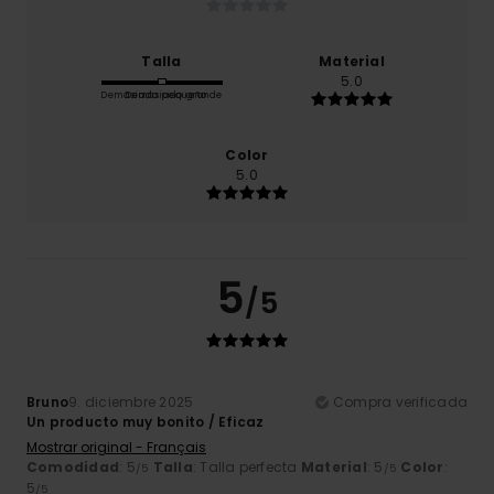
Talla
Material
5.0
Demasiado pequeño
Demasiado grande
Color
5.0
5
/5
Bruno
9. diciembre 2025
Compra verificada
Un producto muy bonito / Eficaz
Mostrar original - Français
Comodidad
: 5
Talla
: Talla perfecta
Material
: 5
Color
:
/5
/5
5
/5