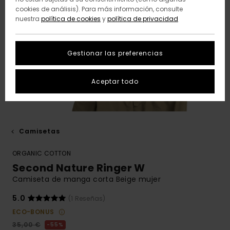
cookies de análisis). Para más información, consulte
nuestra
política de cookies
y
política de privacidad
Gestionar las preferencias
Aceptar todo
Camisetas
ORGANIC COTTON
Second Nature Ringer W
Camiseta de manga corta Beige mujer
5.0
(1 Reseñas)
ECO-BONUS
35,00 €
55%