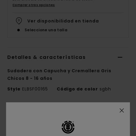
Comprar otras opciones
Ver disponibilidad en tienda
Seleccione una talla
Detalles & características
Sudadera con Capucha y Cremallera Gris
Chicos 8 - 16 años
Style
ELBSF00165
Código de color
sgbh
Características
Colección:
colección Mainline
Tejido:
terry francés cepillado, mezcla de