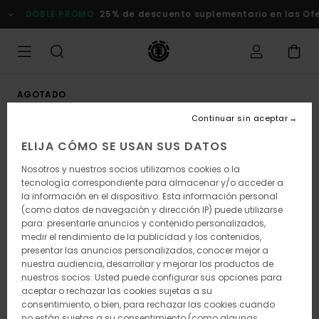
Pasar
DOBLE PROMO
25% de descuento suplementario en las Ofer
a
la
información
del
producto
AGOTADO
Continuar sin aceptar
ELIJA CÓMO SE USAN SUS DATOS
Nosotros y nuestros socios utilizamos cookies o la
tecnología correspondiente para almacenar y/o acceder a
la información en el dispositivo. Esta información personal
(como datos de navegación y dirección IP) puede utilizarse
para: presentarle anuncios y contenido personalizados,
medir el rendimiento de la publicidad y los contenidos,
presentar las anuncios personalizados, conocer mejor a
nuestra audiencia, desarrollar y mejorar los productos de
nuestros socios. Usted puede configurar sus opciones para
aceptar o rechazar las cookies sujetas a su
consentimiento, o bien, para rechazar las cookies cuando
no están sujetas a su consentimiento (como algunas