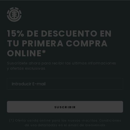
15% DE DESCUENTO EN
TU PRIMERA COMPRA
ONLINE*
Suscríbete ahora para recibir las ultimas informaciones
y ofertas exclusivas.
SUSCRIBIR
(*) Oferta valida online para los nuevos inscritos. Condiciones
de uso detalladas en el email de bienvenida