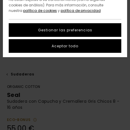
cookies de análisis). Para más información, consulte
nuestra
política de cookies
y
política de privacidad
Gestionar las preferencias
Aceptar todo
Sudaderas
ORGANIC COTTON
Seal
Sudadera con Capucha y Cremallera Gris Chicos 8 -
16 años
ECO-BONUS
55,00 €