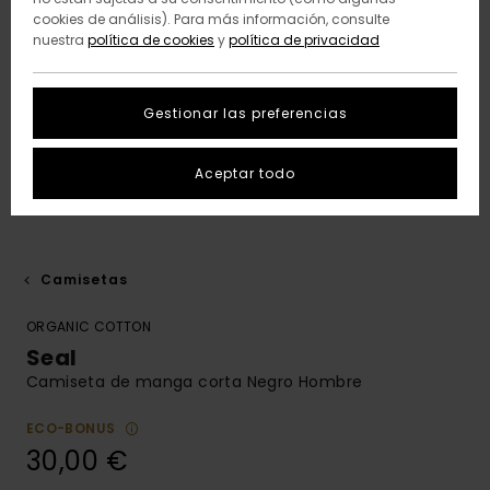
cookies de análisis). Para más información, consulte
nuestra
política de cookies
y
política de privacidad
Gestionar las preferencias
Aceptar todo
Camisetas
ORGANIC COTTON
Seal
Camiseta de manga corta Negro Hombre
ECO-BONUS
30,00 €