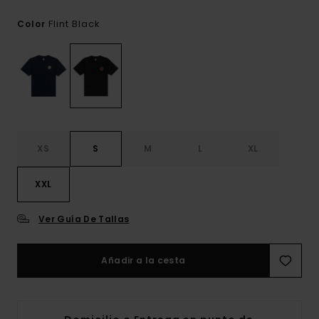
Flint Black
Color
XS
S
M
L
XL
XXL
Ver Guía De Tallas
Añadir a la cesta