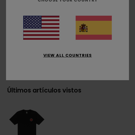
CHOOSE YOUR COUNTRY
Cuello:
Cuello redondo
Gráficos:
serigrafía en la parte delantera y
trasera
Composición
[Tejido principal] 100% algodón
orgánico
VIEW ALL COUNTRIES
Envíos y Devoluciones
Últimos artículos vistos