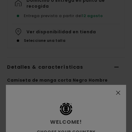
Domicilio o Entrega en punto de
recogida
Entrega prevista a partir del
12 agosto
Ver disponibilidad en tienda
Seleccione una talla
Detalles & características
Camiseta de manga corta Negro Hombre
Style
ELYZT00154
Código de color
kvd0
Características
WELCOME!
Tejido:
punto de algodón orgánico [160 g/m2]
corte:
corte normal