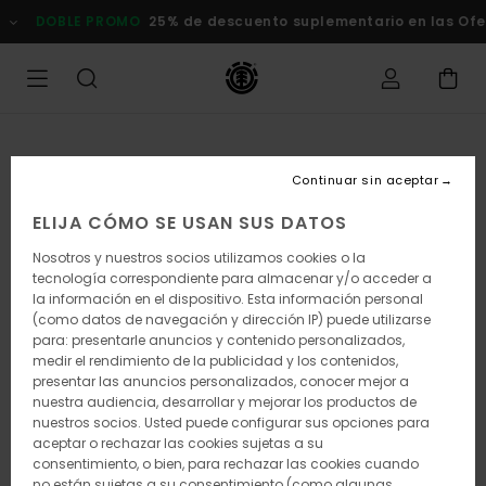
Pasar
LE PROMO
25% de descuento suplementario en las Ofertas
Com
a
la
información
del
producto
Continuar sin aceptar
ELIJA CÓMO SE USAN SUS DATOS
Nosotros y nuestros socios utilizamos cookies o la
tecnología correspondiente para almacenar y/o acceder a
la información en el dispositivo. Esta información personal
(como datos de navegación y dirección IP) puede utilizarse
para: presentarle anuncios y contenido personalizados,
medir el rendimiento de la publicidad y los contenidos,
presentar las anuncios personalizados, conocer mejor a
nuestra audiencia, desarrollar y mejorar los productos de
nuestros socios. Usted puede configurar sus opciones para
aceptar o rechazar las cookies sujetas a su
consentimiento, o bien, para rechazar las cookies cuando
no están sujetas a su consentimiento (como algunas