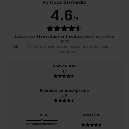
Puntuación media
4.6
/5
basado en
51 reseñas verificadas
desde noviembre
2025
El 80% de nuestros clientes recomiendan este
producto
Comodidad
4.7
Relación calidad-precio
4.5
Talla
Material
4.7
Demasiado pequeño
Demasiado grande