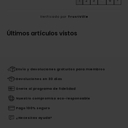
1
2
3
...
6
>
Verificado por
TrustVille
Últimos artículos vistos
Envío y devoluciones gratuitos para miembros
Devoluciones en 30 días
Únete al programa de fidelidad
Nuestro compromiso eco-responsable
Pago 100% seguro
¿Necesitas ayuda?