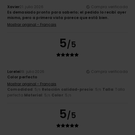
Xavier
21. julio 2026
Compra verificada
Es demasiado pronto para saberlo; el pedido lo recibí ayer
mismo, pero a primera vista parece que está bien.
Mostrar original - Français
5
/5
Lorelei
19. julio 2026
Compra verificada
Color perfecto
Mostrar original - Français
Comodidad
: 5
Relación calidad-precio
: 5
Talla
: Talla
/5
/5
perfecta
Material
: 5
Color
: 5
/5
/5
5
/5