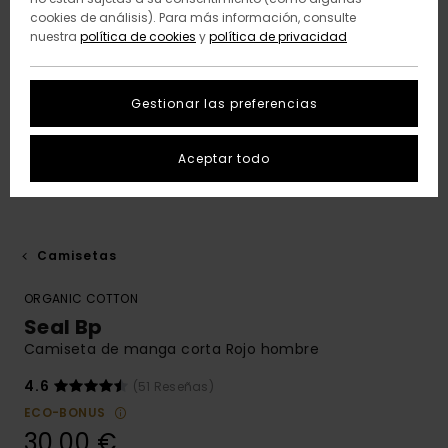
cookies de análisis). Para más información, consulte
nuestra
política de cookies
y
política de privacidad
Gestionar las preferencias
Aceptar todo
Camisetas
ORGANIC COTTON
Seal Bp
Camiseta de manga corta Rojo hombre
4.6
(51 Reseñas)
ECO-BONUS
30,00 €