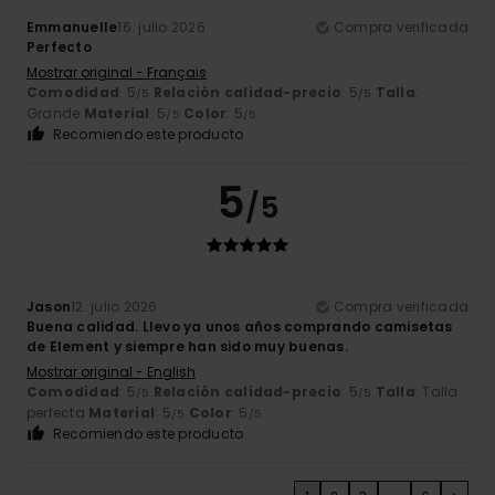
Emmanuelle
16. julio 2026
Compra verificada
Perfecto
Mostrar original - Français
Comodidad
: 5
Relación calidad-precio
: 5
Talla
:
/5
/5
Grande
Material
: 5
Color
: 5
/5
/5
Recomiendo este producto
5
/5
Jason
12. julio 2026
Compra verificada
Buena calidad. Llevo ya unos años comprando camisetas
de Element y siempre han sido muy buenas.
Mostrar original - English
Comodidad
: 5
Relación calidad-precio
: 5
Talla
: Talla
/5
/5
perfecta
Material
: 5
Color
: 5
/5
/5
Recomiendo este producto