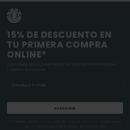
15% DE DESCUENTO EN
TU PRIMERA COMPRA
ONLINE*
Suscríbete ahora para recibir las ultimas informaciones
y ofertas exclusivas.
SUSCRIBIR
(*) Oferta valida online para los nuevos inscritos. Condiciones
de uso detalladas en el email de bienvenida