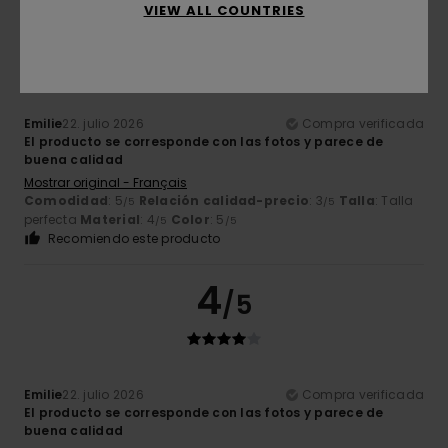
VIEW ALL COUNTRIES
4
/5
Emilie
22. julio 2026
Compra verificada
El producto se corresponde con las fotos y parece de
buena calidad
Mostrar original - Français
Comodidad
: 5
Relación calidad-precio
: 3
Talla
: Talla
/5
/5
perfecta
Material
: 4
Color
: 5
/5
/5
Recomiendo este producto
4
/5
Emilie
22. julio 2026
Compra verificada
El producto se corresponde con las fotos y parece de
buena calidad