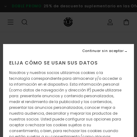
Pasar
DOBLE PROMO
25% de descuento suplementario en las Of
a
la
información
del
producto
Continuar sin aceptar
ELIJA CÓMO SE USAN SUS DATOS
Nosotros y nuestros socios utilizamos cookies o la
tecnología correspondiente para almacenar y/o acceder a
la información en el dispositivo. Esta información personal
(como datos de navegación y dirección IP) puede utilizarse
para: presentarle anuncios y contenido personalizados,
medir el rendimiento de la publicidad y los contenidos,
presentar las anuncios personalizados, conocer mejor a
nuestra audiencia, desarrollar y mejorar los productos de
nuestros socios. Usted puede configurar sus opciones para
aceptar o rechazar las cookies sujetas a su
consentimiento, o bien, para rechazar las cookies cuando
no están sujetas a su consentimiento (como algunas