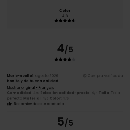
Color
4.8
4
/5
Marie-noelle
1. agosto 2026
Compra verificada
bonito y de buena calidad
Mostrar original - Français
Comodidad
: 4
Relación calidad-precio
: 4
Talla
: Talla
/5
/5
perfecta
Material
: 4
Color
: 4
/5
/5
Recomiendo este producto
5
/5