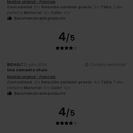
Mostrar original - Français
Comodidad
: 5
Relación calidad-precio
: 3
Talla
: Talla
/5
/5
perfecta
Material
: 4
Color
: 4
/5
/5
Recomiendo este producto
4
/5
BIDAULT
21. julio 2026
Compra verificada
Una camiseta chula
Mostrar original - Français
Comodidad
: 4
Relación calidad-precio
: 4
Talla
: Talla
/5
/5
perfecta
Material
: 4
Color
: 4
/5
/5
Recomiendo este producto
4
/5