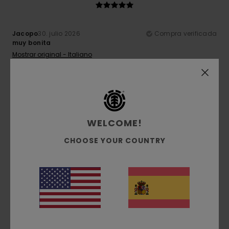
Jacopo
30. julio 2026
Compra verificada
muy bonita
Mostrar original - Italiano
Comodidad
: 5
Relación calidad-precio
: 5
Talla
: Talla
/5
/5
perfecta
Material
: 5
Color
: 5
/5
/5
Recomiendo este producto
5
/5
WELCOME!
CHOOSE YOUR COUNTRY
Arnaud
26. julio 2026
Compra verificada
La mejor calidad a un precio increíble
Mostrar original - Français
Comodidad
: 5
Relación calidad-precio
: 5
Talla
: Talla
/5
/5
perfecta
Material
: 5
Color
: 5
/5
/5
Recomiendo este producto