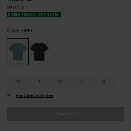
OFERTAS
DOBLE PROMO -25% EXTRA
Trellis
Color
XS
S
M
L
XL
Ver Guía De Tallas
Agotado