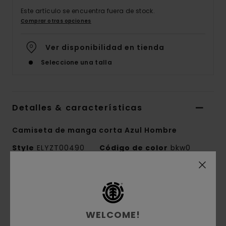
Este artículo se encuentra fuera de stock.
Comprar otras opciones
Ver disponibilidad en tienda
Seleccione una talla
Detalles & características
Camiseta de manga corta Azul Hombre
Style
ELYZT00490
Código de color
bkw0
Características
Colección:
colección Mainline
WELCOME!
Tejido:
tejido de punto de 100% algodón