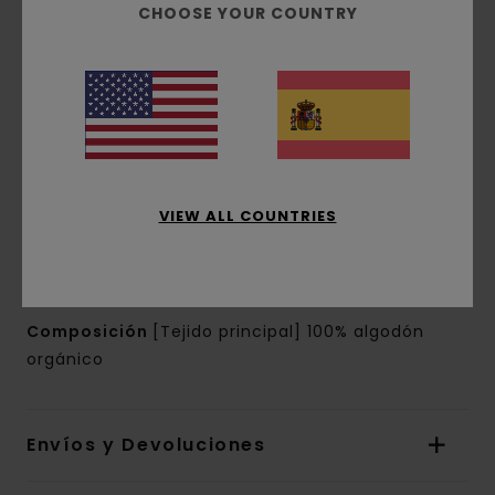
orgánico [180 g/m2]
CHOOSE YOUR COUNTRY
Conscious by Nature:
Algodón Orgánico
corte:
corte normal
Cuello:
Cuello redondo
Mangas:
manga corta
Marca:
estampados de base agua en el
pecho y la espalda
Otras características:
etiqueta rectangular
VIEW ALL COUNTRIES
en la costura
La apariencia del producto puede variar
dependiendo de la situación del estampado
Composición
[Tejido principal] 100% algodón
orgánico
Envíos y Devoluciones