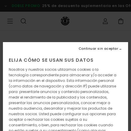
Pasar
DOBLE PROMO
25% de descuento suplementario en las Of
a
la
información
del
producto
Continuar sin aceptar
ELIJA CÓMO SE USAN SUS DATOS
Nosotros y nuestros socios utilizamos cookies o la
tecnología correspondiente para almacenar y/o acceder a
la información en el dispositivo. Esta información personal
(como datos de navegación y dirección IP) puede utilizarse
para: presentarle anuncios y contenido personalizados,
medir el rendimiento de la publicidad y los contenidos,
presentar las anuncios personalizados, conocer mejor a
nuestra audiencia, desarrollar y mejorar los productos de
nuestros socios. Usted puede configurar sus opciones para
aceptar o rechazar las cookies sujetas a su
consentimiento, o bien, para rechazar las cookies cuando
no están sujetas a su consentimiento (como algunas