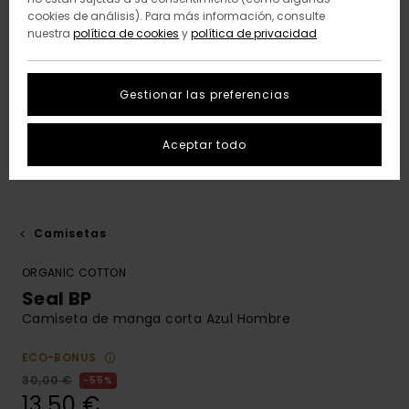
cookies de análisis). Para más información, consulte
nuestra
política de cookies
y
política de privacidad
Gestionar las preferencias
Aceptar todo
Camisetas
ORGANIC COTTON
Seal BP
Camiseta de manga corta Azul Hombre
ECO-BONUS
30,00 €
55%
13,50 €