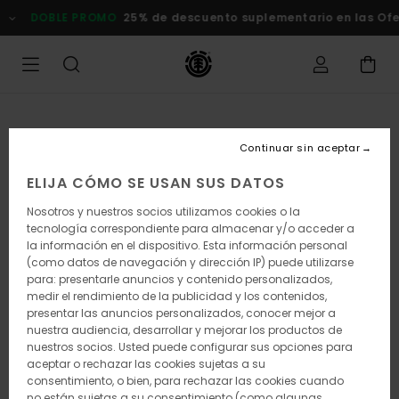
Pasar
DOBLE PROMO
25% de descuento suplementario en las Of
a
la
información
del
producto
Continuar sin aceptar
ELIJA CÓMO SE USAN SUS DATOS
Nosotros y nuestros socios utilizamos cookies o la
tecnología correspondiente para almacenar y/o acceder a
la información en el dispositivo. Esta información personal
(como datos de navegación y dirección IP) puede utilizarse
para: presentarle anuncios y contenido personalizados,
medir el rendimiento de la publicidad y los contenidos,
presentar las anuncios personalizados, conocer mejor a
nuestra audiencia, desarrollar y mejorar los productos de
nuestros socios. Usted puede configurar sus opciones para
aceptar o rechazar las cookies sujetas a su
consentimiento, o bien, para rechazar las cookies cuando
no están sujetas a su consentimiento (como algunas