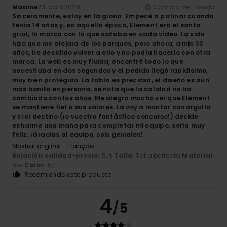
Maxime
23. abril 2026
Compra verificada
Sinceramente, estoy en la gloria. Empecé a patinar cuando
tenía 14 años y, en aquella época, Element era el santo
grial, la marca con la que soñaba en cada vídeo. La vida
hizo que me alejara de los parques, pero ahora, a mis 33
años, he decidido volver a ello y no podía hacerlo con otra
marca. La web es muy fluida, encontré todo lo que
necesitaba en dos segundos y el pedido llegó rapidísimo,
muy bien protegido. La tabla es preciosa, el diseño es aún
más bonito en persona, se nota que la calidad no ha
cambiado con los años. Me alegra mucho ver que Element
se mantiene fiel a sus valores. La voy a montar con orgullo
y si el destino (¡o vuestro fantástico concurso!) decide
echarme una mano para completar mi equipo, sería muy
feliz. ¡Gracias al equipo, sois geniales!
Mostrar original - Français
Relación calidad-precio
: 5
Talla
: Talla perfecta
Material
:
/5
5
Color
: 5
/5
/5
Recomiendo este producto
4
/5