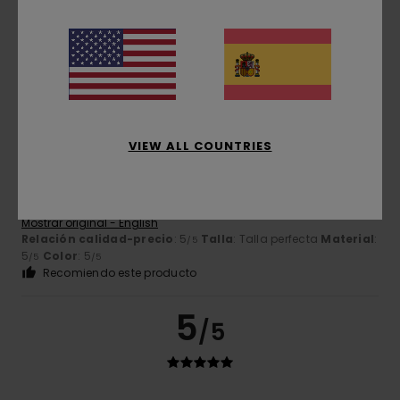
5.0
5
/5
VIEW ALL COUNTRIES
Darren
21. julio 2026
Compra verificada
tamaño perfecto
Mostrar original - English
Relación calidad-precio
: 5
Talla
: Talla perfecta
Material
:
/5
5
Color
: 5
/5
/5
Recomiendo este producto
5
/5