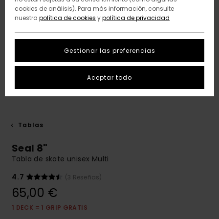
cookies de análisis). Para más información, consulte
nuestra
política de cookies
y
política de privacidad
Gestionar las preferencias
Aceptar todo
Tablas
Seal 8"
Tabla de skate unisex Multi
4.7
(3 Reseñas)
65,00 €
1 DECK = 1 GRIP GRATIS