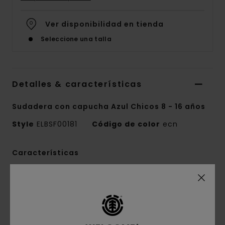
Ver disponibilidad en tienda
Seleccione una talla
Detalles & características
Sudadera con capucha Azul Chicos 8 - 16 años
Style
ELBSF00181
Código de color
ecn
Características
Colección:
Element x Smokey Bear
Tejido:
Tejido terry francés mezcla de 70%
algodón, 30% algodón reciclado [320 g/m2]
Conscious by Nature:
Algodón reciclado