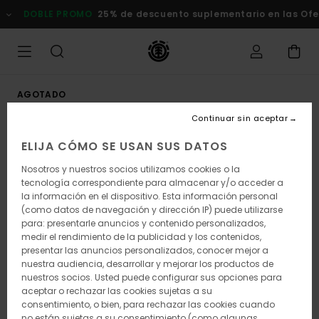
Pasar
DOBLE PROMO
25% de descuento suplementario en las Ofert
a
la
información
del
producto
AGOTADO
Continuar sin aceptar
ELIJA CÓMO SE USAN SUS DATOS
Nosotros y nuestros socios utilizamos cookies o la
tecnología correspondiente para almacenar y/o acceder a
la información en el dispositivo. Esta información personal
(como datos de navegación y dirección IP) puede utilizarse
para: presentarle anuncios y contenido personalizados,
medir el rendimiento de la publicidad y los contenidos,
presentar las anuncios personalizados, conocer mejor a
nuestra audiencia, desarrollar y mejorar los productos de
nuestros socios. Usted puede configurar sus opciones para
aceptar o rechazar las cookies sujetas a su
consentimiento, o bien, para rechazar las cookies cuando
no están sujetas a su consentimiento (como algunas