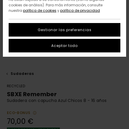
cookies de análisis). Para más información, consulte
nuestra
política de cookies
y
política de privacidad
Gestionar las preferencias
Aceptar todo
Sudaderas
RECYCLED
SBXE Remember
Sudadera con capucha Azul Chicos 8 - 16 años
ECO-BONUS
70,00 €