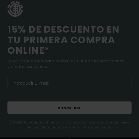
15% DE DESCUENTO EN
TU PRIMERA COMPRA
ONLINE*
Suscríbete ahora para recibir las ultimas informaciones
y ofertas exclusivas.
SUSCRIBIR
(*) Oferta valida online para los nuevos inscritos. Condiciones
de uso detalladas en el email de bienvenida