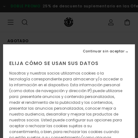
Pasar
DOBLE PROMO
25% de descuento suplementario en las Ofert
a
la
información
del
producto
AGOTADO
Continuar sin aceptar
ELIJA CÓMO SE USAN SUS DATOS
Nosotros y nuestros socios utilizamos cookies o la
tecnología correspondiente para almacenar y/o acceder a
la información en el dispositivo. Esta información personal
(como datos de navegación y dirección IP) puede utilizarse
para: presentarle anuncios y contenido personalizados,
medir el rendimiento de la publicidad y los contenidos,
presentar las anuncios personalizados, conocer mejor a
nuestra audiencia, desarrollar y mejorar los productos de
nuestros socios. Usted puede configurar sus opciones para
aceptar o rechazar las cookies sujetas a su
consentimiento, o bien, para rechazar las cookies cuando
no están sujetas a su consentimiento (como algunas