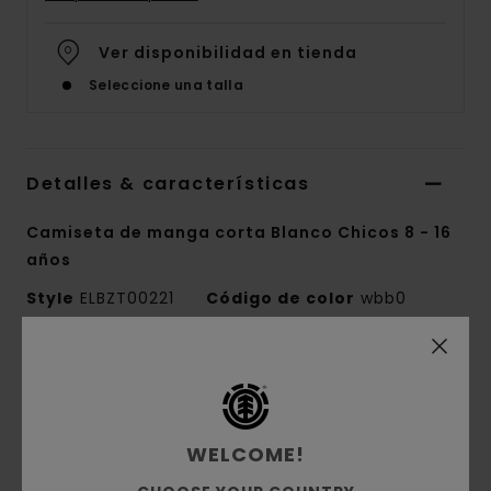
Ver disponibilidad en tienda
Seleccione una talla
Detalles & características
Camiseta de manga corta Blanco Chicos 8 - 16
años
Style
ELBZT00221
Código de color
wbb0
Características
Colección:
Element x Smokey Bear
Tejido:
Tejido en punto jersey simple de
WELCOME!
algodón 100% orgánico [180 g/m3]