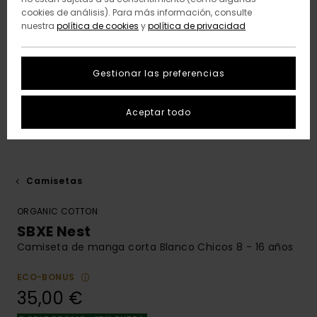
cookies de análisis). Para más información, consulte
nuestra
política de cookies
y
política de privacidad
Gestionar las preferencias
Aceptar todo
Camisetas
ORGANIC COTTON
SBXE Nest
Camiseta de manga corta Blanco Chicos 8 - 16 años
ECO-BONUS
35,00 €