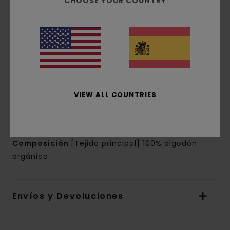
CHOOSE YOUR COUNTRY
Conscious by Nature:
Algodón Orgánico
corte:
corte normal
Cuello:
Cuello redondo
Mangas:
manga corta
Marca:
Estampado digital en parte delantera y
trasera
Otras características:
etiqueta rectangular
en la costura
VIEW ALL COUNTRIES
La apariencia del producto puede variar
dependiendo de la situación del estampado
Composición
[Tejido principal] 100% algodón
orgánico
Envíos y Devoluciones