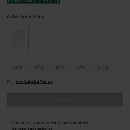
DOBLE PROMO -25% EXTRA
Optic White
Color
XS/8
S/10
M/12
L/14
XL/16
Ver Guía De Tallas
Agotado
Este artículo se encuentra fuera de stock.
Comprar otras opciones