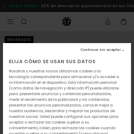
Pasar
DOBLE PROMO
25% de descuento suplementario en las Ofert
a
la
información
del
producto
NOVEDADES
Continuar sin aceptar
ELIJA CÓMO SE USAN SUS DATOS
Nosotros y nuestros socios utilizamos cookies o la
tecnología correspondiente para almacenar y/o acceder a
la información en el dispositivo. Esta información personal
(como datos de navegación y dirección IP) puede utilizarse
para: presentarle anuncios y contenido personalizados,
medir el rendimiento de la publicidad y los contenidos,
presentar las anuncios personalizados, conocer mejor a
nuestra audiencia, desarrollar y mejorar los productos de
nuestros socios. Usted puede configurar sus opciones para
aceptar o rechazar las cookies sujetas a su
consentimiento, o bien, para rechazar las cookies cuando
no están sujetas a su consentimiento (como algunas