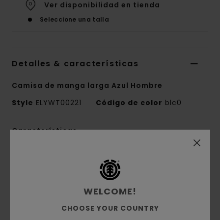
Ver disponibilidad en tienda
Seleccione una talla
Detalles & características
Camisa de manga larga Azul Hombre
Style
ELYWT00221
Código de color
blc0
Características
Tejido:
100% algodón
Confección del tejido:
denim de 10 oz.
Corte:
corte relajado
WELCOME!
Cuello:
camisero con botones
Bajo redondeado
CHOOSE YOUR COUNTRY
Media solapa