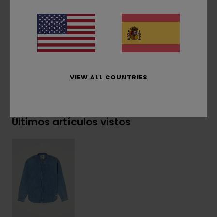
Etiqueta Element Co en el borde del bolsillo
Etiqueta lateral con el logo del árbol
Composición
[Tejido principal] 100% algodón
VIEW ALL COUNTRIES
Envíos y Devoluciones
Últimos artículos vistos