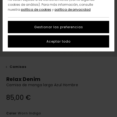
cookies de análisis). Para más información, consulte
nuestra
política de cookies
y
política de privacidad
Gestionar las preferencias
Aceptar todo
Camisas
Relax Denim
Camisa de manga larga Azul Hombre
85,00 €
Worn Indigo
Color