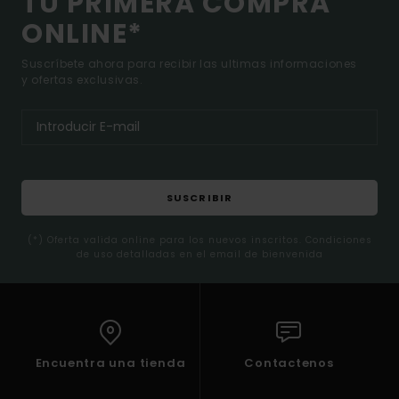
TU PRIMERA COMPRA
ONLINE*
Suscríbete ahora para recibir las ultimas informaciones
y ofertas exclusivas.
SUSCRIBIR
(*) Oferta valida online para los nuevos inscritos. Condiciones
de uso detalladas en el email de bienvenida
Encuentra una tienda
Contactenos