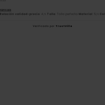
2025
Français
Relación calidad-precio
: 4
Talla
: Talla perfecta
Material
: 5
Co
/5
/5
Verificado por
TrustVille