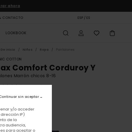
rar ahora
& CONTACTO
TARJETA DE REGALO
ESP / ES
TIENDAS
LOOKBOOK
De Inicio
Niños
Ropa
Pantalones
IC COTTON
lax Comfort Corduroy Y
lones Marrón chicos 8-16
(2 Reseñas)
BONUS
Continuar sin aceptar
00 €
acenar y/o acceder
dirección IP)
nto de la
Sepia
r
tra audiencia,
nes para aceptar o