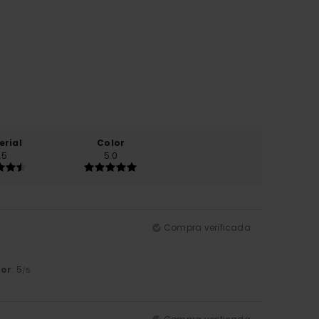
erial
Color
.5
5.0
Compra verificada
lor
: 5
/5