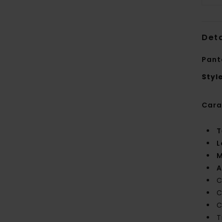
Deta
Pant
Styl
Cara
T
L
M
A
C
C
C
T