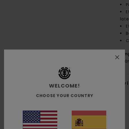
P
E
late
E
B
C
Com
orgá
Env
WELCOME!
CHOOSE YOUR COUNTRY