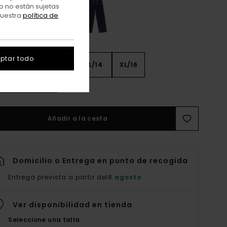
o no están sujetas
nuestra
política de
ptar todo
8
S/10
M/12
L/14
XL/16
er Guía De Tallas
Añadir a la cesta
Domicilio o Entrega en punto de recogida
Entrega prevista a partir del
8 agosto
Ver disponibilidad en tienda
Seleccione una talla