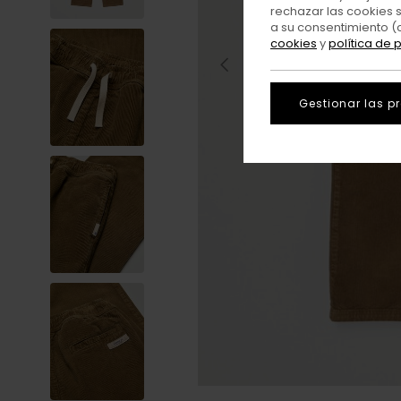
rechazar las cookies 
a su consentimiento (
cookies
y
política de 
Gestionar las p