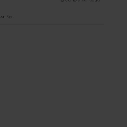
Compra verificada
lor
: 5
/5