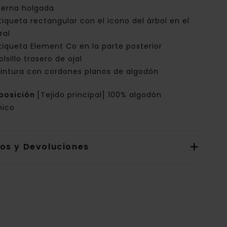
ierna holgada
tiqueta rectangular con el icono del árbol en el
ral
tiqueta Element Co en la parte posterior
olsillo trasero de ojal
intura con cordones planos de algodón
posición
[Tejido principal] 100% algodón
nico
íos y Devoluciones