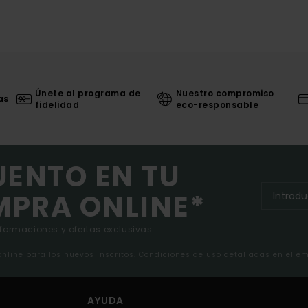
Únete al programa de
Nuestro compromiso
as
fidelidad
eco-responsable
UENTO EN TU
MPRA ONLINE*
nformaciones y ofertas exclusivas.
 online para los nuevos inscritos. Condiciones de uso detalladas en el e
AYUDA