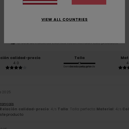
Puntuación media
5.0
VIEW ALL COUNTRIES
/5
basado en
2 reseñas verificadas
desde octubre 2025
El 50% de nuestros clientes recomiendan este producto
ación calidad-precio
Talla
Mat
4.0
4
Demasiado pequeño
Demasiado grande
e 2025
Français
Relación calidad-precio
: 4
Talla
: Talla perfecta
Material
: 4
Co
/5
/5
ste producto