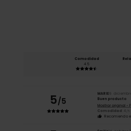
Comodidad
Rel
4.5
MARIE
9. diciembr
5
/5
Buen producto
Mostrar original - 
Comodidad
: 4
/5
Recomiendo e