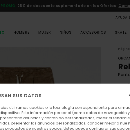
 PROMO
25% de descuento suplementario en las Ofertas
Comp
AYUDA 
MO
HOMBRE
MUJER
NIÑOS
ACCESORIOS
SKATE
Página 
ORGAN
Re
Panta
5.0
ECO-
USAN SUS DATOS
75,
ocios utilizamos cookies o la tecnología correspondiente para alm
 dispositivo. Esta información personal (como datos de navegación y 
: presentarle anuncios y contenido personalizados, medir el rendimie
Colo
enidos, presentar las anuncios personalizados, conocer mejor a nues
 los productos de nuestros socios. Usted puede configurar sus opcio