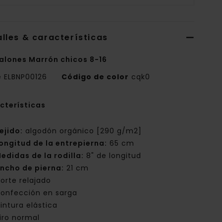
lles & características
alones Marrón chicos 8-16
e
ELBNP00126
Código de color
cqk0
cterísticas
ejido:
algodón orgánico [290 g/m2]
ongitud de la entrepierna:
65 cm
edidas de la rodilla:
8" de longitud
ncho de pierna:
21 cm
orte relajado
onfección en sarga
intura elástica
iro normal