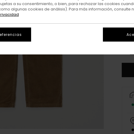
sujetas a su consentimiento, o bien, para rechazar las cookies cuand
como algunas cookies de análisis). Para más información, consulte 
privacidad
referencias
Ace
XS/
V