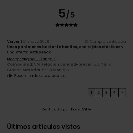
5
/5
Vincent
17. mayo 2026
Compra verificada
Unos pantalones bastante bonitos, con tejidos elásticos y
una oferta estupenda
Mostrar original - Français
Comodidad
: 5
Relación calidad-precio
: 5
Talla
:
/5
/5
Grande
Material
: 5
Color
: 5
/5
/5
Recomiendo este producto
1
2
3
4
>
Verificado por
TrustVille
Últimos artículos vistos