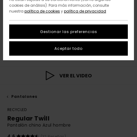
cookies de análisis). Para más información, consulte
nuestra
política de cookies
y
política de privacidad
Gestionar las preferencias
Aceptar todo
VER EL VIDEO
Pantalones
RECYCLED
Regular Twill
Pantalón chino Azul hombre
4.6
(32 Reseñas)