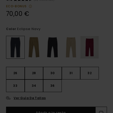
ECO-BONUS
70,00 €
Eclipse Navy
Color
26
28
30
31
32
33
34
36
Ver Guía De Tallas
Añadir a la cesta