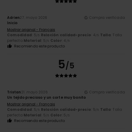
Adrien
27. mayo 2026
Compra verificada
Inicio
Mostrar original - Français
Comodidad
: 5
Relación calidad-precio
: 4
Talla
: Talla
/5
/5
perfecta
Material
: 5
Color
: 4
/5
/5
Recomiendo este producto
5
/5
Tristan
21. mayo 2026
Compra verificada
Un tejido precioso y un corte muy bonito
Mostrar original - Français
Comodidad
: 5
Relación calidad-precio
: 5
Talla
: Talla
/5
/5
perfecta
Material
: 5
Color
: 5
/5
/5
Recomiendo este producto