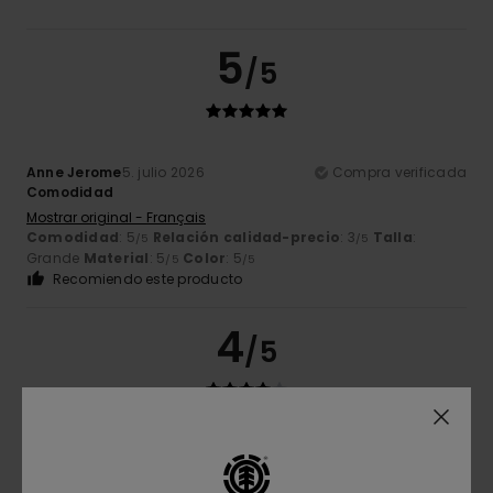
5
/5
Anne Jerome
5. julio 2026
Compra verificada
Comodidad
Mostrar original - Français
Comodidad
: 5
Relación calidad-precio
: 3
Talla
:
/5
/5
Grande
Material
: 5
Color
: 5
/5
/5
Recomiendo este producto
4
/5
Samia
30. junio 2026
Compra verificada
Relación calidad-precio