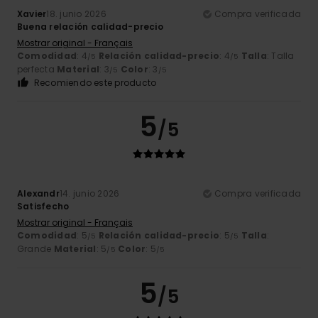
Xavier
18. junio 2026
Compra verificada
Buena relación calidad-precio
Mostrar original - Français
Comodidad
: 4
Relación calidad-precio
: 4
Talla
: Talla
/5
/5
perfecta
Material
: 3
Color
: 3
/5
/5
Recomiendo este producto
5
/5
Alexandr
14. junio 2026
Compra verificada
Satisfecho
Mostrar original - Français
Comodidad
: 5
Relación calidad-precio
: 5
Talla
:
/5
/5
Grande
Material
: 5
Color
: 5
/5
/5
5
/5