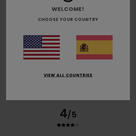
Mostrar original - Français
Comodidad
: 4
Relación calidad-precio
: 4
Talla
:
/5
/5
WELCOME!
Grande
Material
: 4
Color
: 4
/5
/5
Recomiendo este producto
CHOOSE YOUR COUNTRY
4
/5
Alexandre
26. junio 2026
Compra verificada
Nulo
VIEW ALL COUNTRIES
Mostrar original - Français
Comodidad
: 5
Relación calidad-precio
: 5
Talla
:
/5
/5
Grande
Material
: 4
Color
: 5
/5
/5
Recomiendo este producto
4
/5