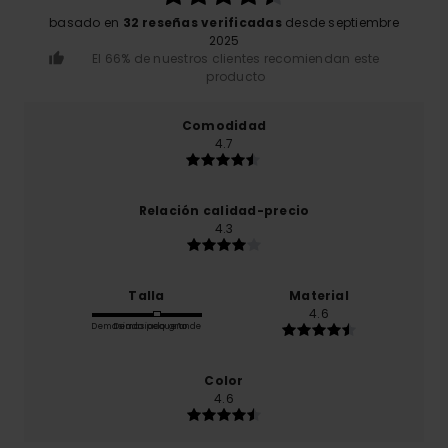
basado en
32 reseñas verificadas
desde septiembre
2025
El 66% de nuestros clientes recomiendan este
producto
Comodidad
4.7
Relación calidad-precio
4.3
Talla
Material
4.6
Demasiado pequeño
Demasiado grande
Color
4.6