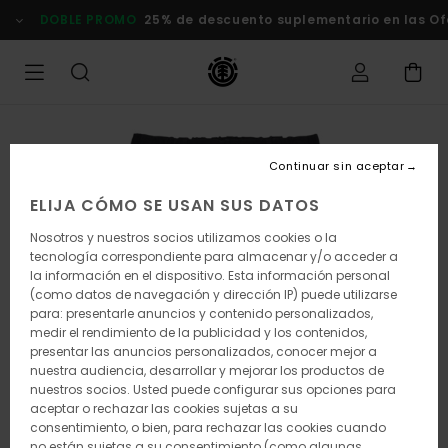
Pasar
DOBLE PROMO
25% de descuento suplementario en las Of
a
la
información
del
producto
Continuar sin aceptar
ELIJA CÓMO SE USAN SUS DATOS
Nosotros y nuestros socios utilizamos cookies o la
tecnología correspondiente para almacenar y/o acceder a
la información en el dispositivo. Esta información personal
(como datos de navegación y dirección IP) puede utilizarse
para: presentarle anuncios y contenido personalizados,
medir el rendimiento de la publicidad y los contenidos,
presentar las anuncios personalizados, conocer mejor a
nuestra audiencia, desarrollar y mejorar los productos de
nuestros socios. Usted puede configurar sus opciones para
aceptar o rechazar las cookies sujetas a su
consentimiento, o bien, para rechazar las cookies cuando
no están sujetas a su consentimiento (como algunas