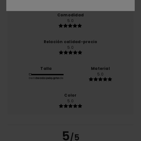
Comodidad
5.0
Relación calidad-precio
5.0
Talla
Material
5.0
Demasiado pequeño
Demasiado grande
Color
5.0
5
/5