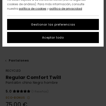
cookies de análisis). Para más información, consulte
nuestra
política de cookies
y
política de privacidad
Gestionar las preferencias
Aceptar todo
Pantalones
RECYCLED
Regular Comfort Twill
Pantalón chino Negro hombre
5.0
(1 Reseñas)
ECO-BONUS
75,00 €