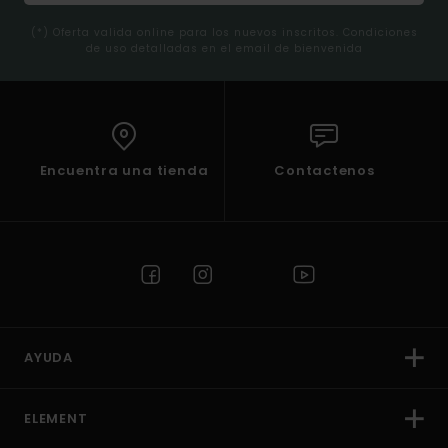
(*) Oferta valida online para los nuevos inscritos. Condiciones
de uso detalladas en el email de bienvenida
Encuentra una tienda
Contactenos
AYUDA
ELEMENT