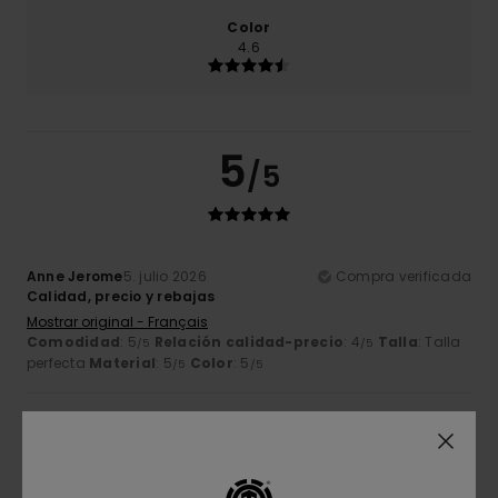
Color
4.6
5
/5
Anne Jerome
5. julio 2026
Compra verificada
Calidad, precio y rebajas
Mostrar original - Français
Comodidad
: 5
Relación calidad-precio
: 4
Talla
: Talla
/5
/5
perfecta
Material
: 5
Color
: 5
/5
/5
4
/5