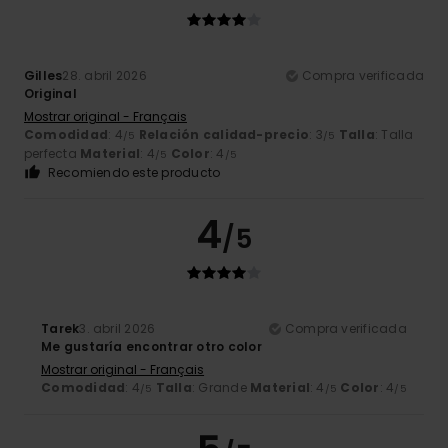
Gilles
28. abril 2026
Compra verificada
Original
Mostrar original - Français
Comodidad
: 4
Relación calidad-precio
: 3
Talla
: Talla
/5
/5
perfecta
Material
: 4
Color
: 4
/5
/5
Recomiendo este producto
4
/5
Tarek
3. abril 2026
Compra verificada
Me gustaría encontrar otro color
Mostrar original - Français
Comodidad
: 4
Talla
: Grande
Material
: 4
Color
: 4
/5
/5
/5