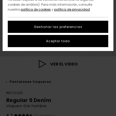
cookies de análisis). Para más información, consulte
nuestra
política de cookies
y
política de privacidad
Gestionar las preferencias
Aceptar todo
VER EL VIDEO
Pantalones Vaqueros
RECYCLED
Regular 5 Denim
Vaquero Gris hombre
4.7
(13 Reseñas)