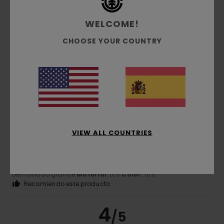
Pierre
2. julio 2026
Compra verificada
WELCOME!
¿Son unos buenos vaqueros?
Mostrar original - Français
CHOOSE YOUR COUNTRY
Comodidad
: 5
Relación calidad-precio
: 4
Talla
: Talla
/5
/5
perfecta
Material
: 4
Color
: 4
/5
/5
5
/5
VIEW ALL COUNTRIES
João
17. mayo 2026
Compra verificada
Los pantalones no me gustaron mucho
Mostrar original - Português
Comodidad
: 5
Relación calidad-precio
: 5
Talla
:
/5
/5
Demasiado grande
Material
: 5
Color
: 5
/5
/5
Recomiendo este producto
4
/5