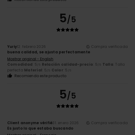
5
/5
Yuriy
12. febrero 2026
Compra verificada
buena calidad, se ajusta perfectamente
Mostrar original - English
Comodidad
: 5
Relación calidad-precio
: 5
Talla
: Talla
/5
/5
perfecta
Material
: 5
Color
: 5
/5
/5
Recomiendo este producto
5
/5
Client anonyme vérifié
31. enero 2026
Compra verificada
Es justo lo que estaba buscando