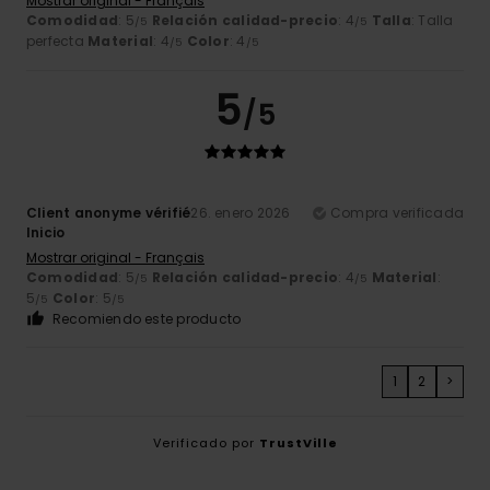
Mostrar original - Français
Comodidad
: 5
Relación calidad-precio
: 4
Talla
: Talla
/5
/5
perfecta
Material
: 4
Color
: 4
/5
/5
5
/5
Client anonyme vérifié
26. enero 2026
Compra verificada
Inicio
Mostrar original - Français
Comodidad
: 5
Relación calidad-precio
: 4
Material
:
/5
/5
5
Color
: 5
/5
/5
Recomiendo este producto
1
2
>
Verificado por
TrustVille