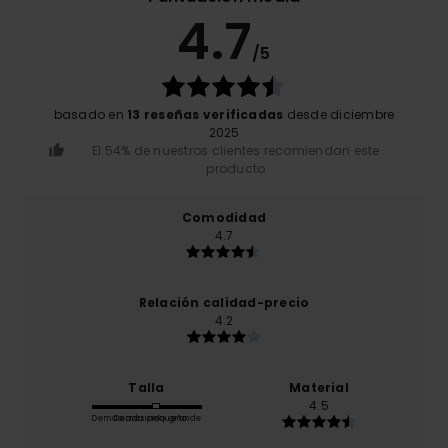
4.7
/5
basado en
13 reseñas verificadas
desde diciembre
2025
El 54% de nuestros clientes recomiendan este
producto
Comodidad
4.7
Relación calidad-precio
4.2
Talla
Material
4.5
Demasiado pequeño
Demasiado grande