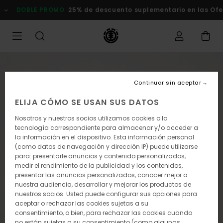
Pasar
OBLE PROMO
25% de descuento suplementario en las Ofertas
a
la
información
del
producto
Continuar sin aceptar
ELIJA CÓMO SE USAN SUS DATOS
Nosotros y nuestros socios utilizamos cookies o la
tecnología correspondiente para almacenar y/o acceder a
la información en el dispositivo. Esta información personal
(como datos de navegación y dirección IP) puede utilizarse
para: presentarle anuncios y contenido personalizados,
medir el rendimiento de la publicidad y los contenidos,
presentar las anuncios personalizados, conocer mejor a
nuestra audiencia, desarrollar y mejorar los productos de
nuestros socios. Usted puede configurar sus opciones para
aceptar o rechazar las cookies sujetas a su
consentimiento, o bien, para rechazar las cookies cuando
no están sujetas a su consentimiento (como algunas