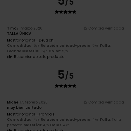
5
/5
Timo
2. marzo 2026
Compra verificada
TALLA ÚNICA
Mostrar original - Deutsch
Comodidad
: 5
Relación calidad-precio
: 5
Talla
:
/5
/5
Grande
Material
: 5
Color
: 5
/5
/5
Recomiendo este producto
5
/5
Michel
17. febrero 2026
Compra verificada
muy bien cortado
Mostrar original - Français
Comodidad
: 4
Relación calidad-precio
: 4
Talla
: Talla
/5
/5
perfecta
Material
: 4
Color
: 4
/5
/5
Recomiendo este producto