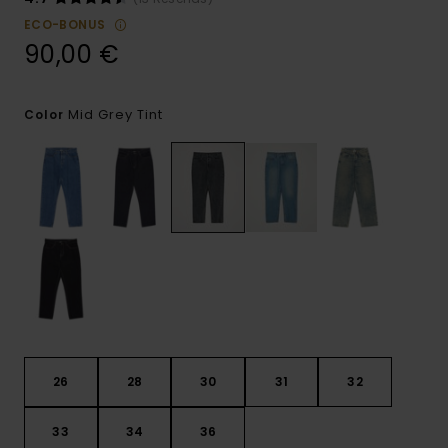
ECO-BONUS
90,00 €
Mid Grey Tint
Color
26
28
30
31
32
33
34
36