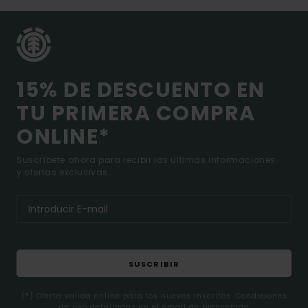
15% DE DESCUENTO EN
TU PRIMERA COMPRA
ONLINE*
Suscríbete ahora para recibir las ultimas informaciones
y ofertas exclusivas.
SUSCRIBIR
(*) Oferta valida online para los nuevos inscritos. Condiciones
de uso detalladas en el email de bienvenida