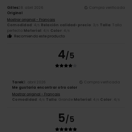
Gilles
28. abril 2026
Compra verificada
Original
Mostrar original - Français
Comodidad
: 4
Relación calidad-precio
: 3
Talla
: Talla
/5
/5
perfecta
Material
: 4
Color
: 4
/5
/5
Recomiendo este producto
4
/5
Tarek
3. abril 2026
Compra verificada
Me gustaría encontrar otro color
Mostrar original - Français
Comodidad
: 4
Talla
: Grande
Material
: 4
Color
: 4
/5
/5
/5
5
/5