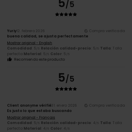
5
/5
Yuriy
12. febrero 2026
Compra verificada
buena calidad, se ajusta perfectamente
Mostrar original - English
Comodidad
: 5
Relación calidad-precio
: 5
Talla
: Talla
/5
/5
perfecta
Material
: 5
Color
: 5
/5
/5
Recomiendo este producto
5
/5
Client anonyme vérifié
31. enero 2026
Compra verificada
Es justo lo que estaba buscando
Mostrar original - Français
Comodidad
: 5
Relación calidad-precio
: 4
Talla
: Talla
/5
/5
perfecta
Material
: 4
Color
: 4
/5
/5