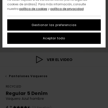
cookies de análisis). Para más información, consulte
nuestra
política de cookies
y
política de privacidad
Gestionar las preferencias
Aceptar todo
VER EL VIDEO
Pantalones Vaqueros
RECYCLED
Regular 5 Denim
Vaquero Azul hombre
4.7
(13 Reseñas)