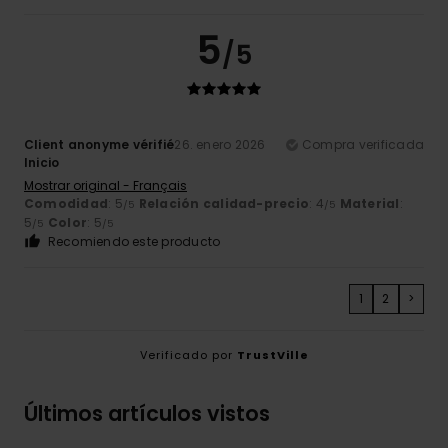
5
/5
Client anonyme vérifié
26. enero 2026
Compra verificada
Inicio
Mostrar original - Français
Comodidad
: 5
Relación calidad-precio
: 4
Material
:
/5
/5
5
Color
: 5
/5
/5
Recomiendo este producto
1
2
>
Verificado por
TrustVille
Últimos artículos vistos