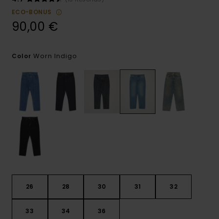
ECO-BONUS
90,00 €
Worn Indigo
Color
26
28
30
31
32
33
34
36