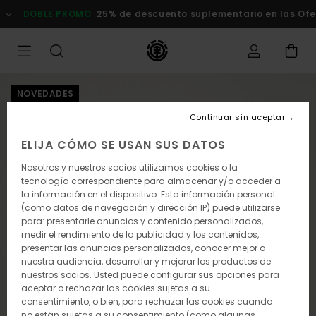
Pasar
OBLE PROMO
25% de descuento suplementario en las Ofertas
a
la
información
del
producto
NOVEDADES
Continuar sin aceptar
ELIJA CÓMO SE USAN SUS DATOS
Nosotros y nuestros socios utilizamos cookies o la
tecnología correspondiente para almacenar y/o acceder a
la información en el dispositivo. Esta información personal
(como datos de navegación y dirección IP) puede utilizarse
para: presentarle anuncios y contenido personalizados,
medir el rendimiento de la publicidad y los contenidos,
presentar las anuncios personalizados, conocer mejor a
nuestra audiencia, desarrollar y mejorar los productos de
nuestros socios. Usted puede configurar sus opciones para
aceptar o rechazar las cookies sujetas a su
consentimiento, o bien, para rechazar las cookies cuando
no están sujetas a su consentimiento (como algunas