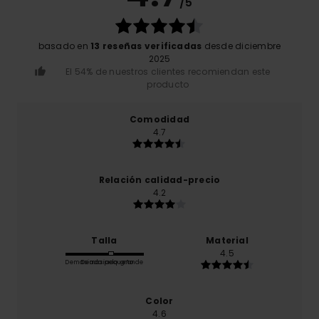
/5
basado en
13 reseñas verificadas
desde diciembre
2025
El 54% de nuestros clientes recomiendan este
producto
Comodidad
4.7
Relación calidad-precio
4.2
Talla
Material
4.5
Demasiado pequeño
Demasiado grande
Color
4.6