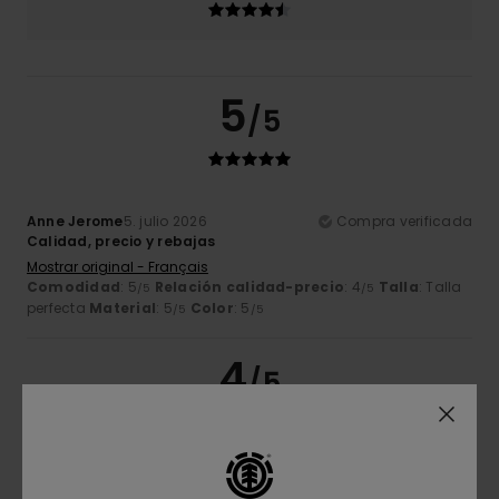
5
/5
Anne Jerome
5. julio 2026
Compra verificada
Calidad, precio y rebajas
Mostrar original - Français
Comodidad
: 5
Relación calidad-precio
: 4
Talla
: Talla
/5
/5
perfecta
Material
: 5
Color
: 5
/5
/5
4
/5
Pierre
2. julio 2026
Compra verificada