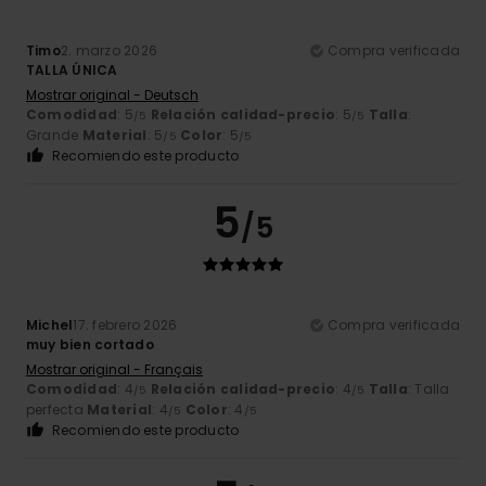
Timo
2. marzo 2026
Compra verificada
TALLA ÚNICA
Mostrar original - Deutsch
Comodidad
: 5
Relación calidad-precio
: 5
Talla
:
/5
/5
Grande
Material
: 5
Color
: 5
/5
/5
Recomiendo este producto
5
/5
Michel
17. febrero 2026
Compra verificada
muy bien cortado
Mostrar original - Français
Comodidad
: 4
Relación calidad-precio
: 4
Talla
: Talla
/5
/5
perfecta
Material
: 4
Color
: 4
/5
/5
Recomiendo este producto