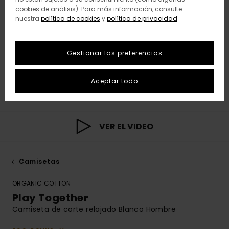
cookies de análisis). Para más información, consulte
nuestra
política de cookies
y
política de privacidad
Gestionar las preferencias
Aceptar todo
VER EL VIDEO
Camisetas
ORGANIC COTTON
Play Together
Camiseta de corte relajado Blanco Hombre