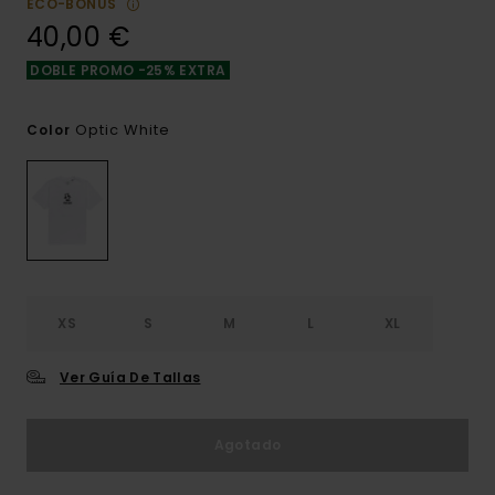
ECO-BONUS
40,00 €
DOBLE PROMO -25% EXTRA
Optic White
Color
XS
S
M
L
XL
Ver Guía De Tallas
Agotado