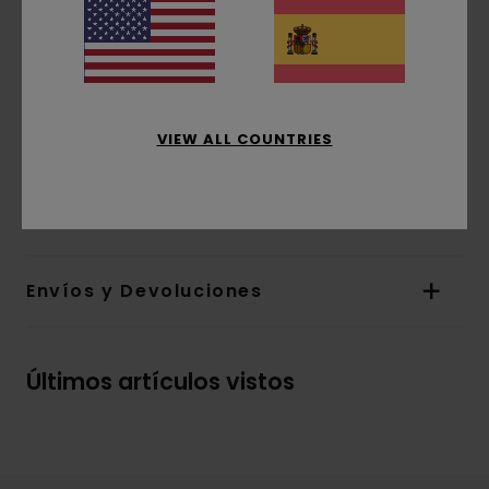
Corte:
ajuste relajado
Cuello:
Cuello redondo
Marca:
estampado de base agua en las
partes frontal y posterior
La apariencia del producto puede variar
VIEW ALL COUNTRIES
dependiendo de la situación del estampado
Composición
100% algodón orgánico
Envíos y Devoluciones
Últimos artículos vistos