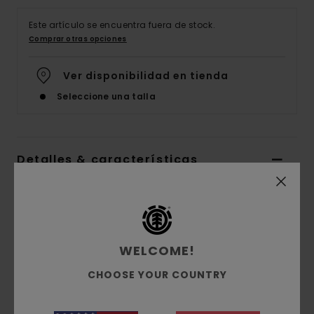
Este artículo se encuentra fuera de stock.
Comprar otras opciones
Ver disponibilidad en tienda
Seleccione una talla
Detalles & características
Camiseta de corte relajado Blanco Hombre
Style
ELYZT00363
Código de color
wbb0
WELCOME!
Características
CHOOSE YOUR COUNTRY
Tejido:
punto jersey de algodón orgánico
hilado con rotor [200 g/m2]