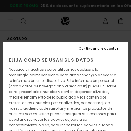
Pasar
DOBLE PROMO
25% de descuento suplementario en las Of
a
la
información
del
producto
AGOTADO
Continuar sin aceptar
ELIJA CÓMO SE USAN SUS DATOS
Nosotros y nuestros socios utilizamos cookies o la
tecnología correspondiente para almacenar y/o acceder a
la información en el dispositivo. Esta información personal
(como datos de navegación y dirección IP) puede utilizarse
para: presentarle anuncios y contenido personalizados,
medir el rendimiento de la publicidad y los contenidos,
presentar las anuncios personalizados, conocer mejor a
nuestra audiencia, desarrollar y mejorar los productos de
nuestros socios. Usted puede configurar sus opciones para
aceptar o rechazar las cookies sujetas a su
consentimiento, o bien, para rechazar las cookies cuando
no están sujetas a su consentimiento (como algunas