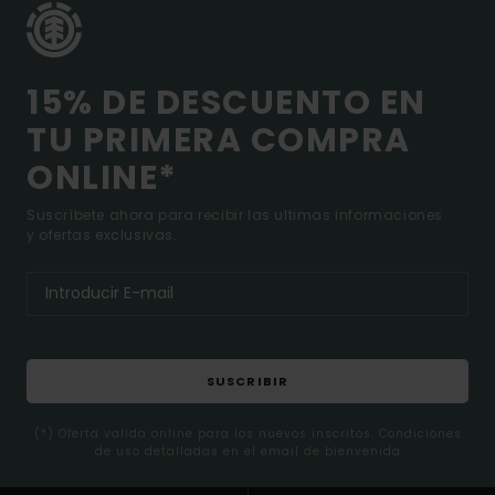
15% DE DESCUENTO EN
TU PRIMERA COMPRA
ONLINE*
Suscríbete ahora para recibir las ultimas informaciones
y ofertas exclusivas.
SUSCRIBIR
(*) Oferta valida online para los nuevos inscritos. Condiciones
de uso detalladas en el email de bienvenida