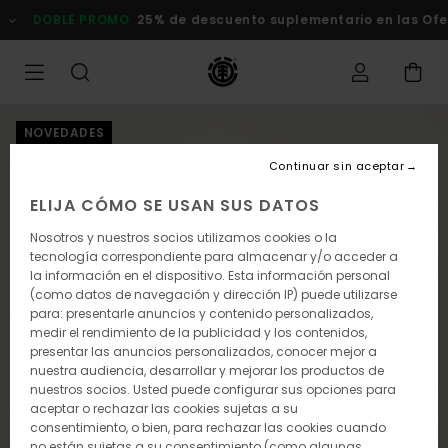
Pasar
DOBLE PROMO
25% de descuento suplementario en las Ofert
a
la
información
del
producto
NOVEDADES
Continuar sin aceptar
ELIJA CÓMO SE USAN SUS DATOS
Nosotros y nuestros socios utilizamos cookies o la
tecnología correspondiente para almacenar y/o acceder a
la información en el dispositivo. Esta información personal
(como datos de navegación y dirección IP) puede utilizarse
para: presentarle anuncios y contenido personalizados,
medir el rendimiento de la publicidad y los contenidos,
presentar las anuncios personalizados, conocer mejor a
nuestra audiencia, desarrollar y mejorar los productos de
nuestros socios. Usted puede configurar sus opciones para
aceptar o rechazar las cookies sujetas a su
consentimiento, o bien, para rechazar las cookies cuando
no están sujetas a su consentimiento (como algunas