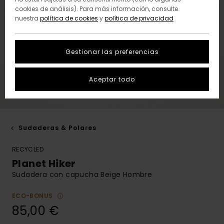
cookies de análisis). Para más información, consulte
nuestra
política de cookies
y
política de privacidad
Gestionar las preferencias
Aceptar todo
Sudaderas & Polares
RECYCLED
Planet Hiker
Sudadera con capucha Beige Hombre
ECO-BONUS
85,00 €