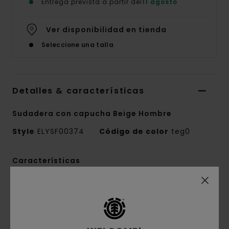
Entrega prevista a partir del
11 agosto
Ver disponibilidad en tienda
Seleccione una talla
Detalles & características
Sudadera con capucha Beige Hombre
Style
ELYSF00374
Código de color
teg0
Características
Tejido:
terry francés de 350 g/m2:50%
algodón reciclado, 30% algodón y 20% poliéster
reciclado
Corte:
corte relajado