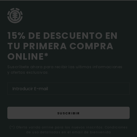
15% DE DESCUENTO EN
TU PRIMERA COMPRA
ONLINE*
Suscríbete ahora para recibir las ultimas informaciones
y ofertas exclusivas.
SUSCRIBIR
(*) Oferta valida online para los nuevos inscritos. Condiciones
de uso detalladas en el email de bienvenida