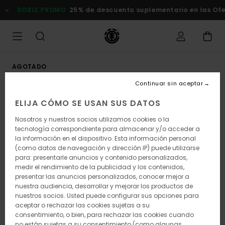
Pasar
DOBLE PROMO
25% de descuento suplementario en las Ofert
a
la
información
del
producto
AGOTADO
Continuar sin aceptar
ELIJA CÓMO SE USAN SUS DATOS
Nosotros y nuestros socios utilizamos cookies o la
tecnología correspondiente para almacenar y/o acceder a
la información en el dispositivo. Esta información personal
(como datos de navegación y dirección IP) puede utilizarse
para: presentarle anuncios y contenido personalizados,
medir el rendimiento de la publicidad y los contenidos,
presentar las anuncios personalizados, conocer mejor a
nuestra audiencia, desarrollar y mejorar los productos de
nuestros socios. Usted puede configurar sus opciones para
aceptar o rechazar las cookies sujetas a su
consentimiento, o bien, para rechazar las cookies cuando
no están sujetas a su consentimiento (como algunas