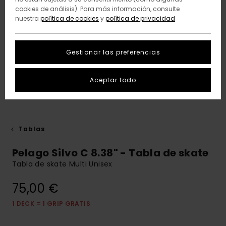
cookies de análisis). Para más información, consulte
nuestra
política de cookies
y
política de privacidad
Gestionar las preferencias
Aceptar todo
Tablas
Pelago Silvo C 8.38" - Tabla de skate
Tabla de skate Multi Unisex
75,00 €
1 DECK = 1 GRIP GRATIS