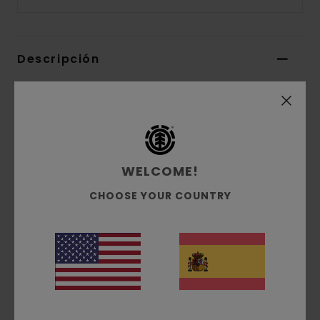
Descripción
Pelago es una marca finlandesa de bicicletas
especializada en bicicletas funcionales y
robustas, perfectas para los desplazamientos
diarios en la ciudad, y en competiciones fuera de
pista.
WELCOME!
La colección de colaboración que mezcla de
CHOOSE YOUR COUNTRY
estilo ciclista y skater presenta una tabla de
skate con una ilustración humorística en un
lateral. Las medidas de esta tabla 8.5 son: A 8,5'',
L 32.2'' y BR 14.5''.
Detalles & características