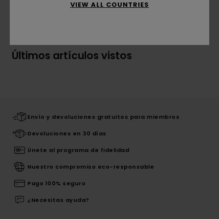
VIEW ALL COUNTRIES
Envíos y Devoluciones
Últimos artículos vistos
Envío y devoluciones gratuitos para miembros
Devoluciones en 30 días
Únete al programa de fidelidad
Nuestro compromiso eco-responsable
Pago 100% seguro
¿Necesitas ayuda?