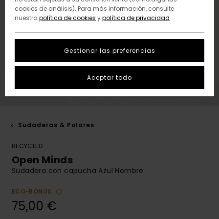
cookies de análisis). Para más información, consulte
nuestra
política de cookies
y
política de privacidad
Gestionar las preferencias
Aceptar todo
Sudaderas & Polares
RECYCLED
Open Minds
Sudadera con capucha Azul Hombre
ECO-BONUS
75,00 €