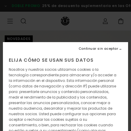
Pasar
DOBLE PROMO
25% de descuento suplementario en las Of
a
la
información
del
producto
NOVEDADES
Continuar sin aceptar
ELIJA CÓMO SE USAN SUS DATOS
Nosotros y nuestros socios utilizamos cookies o la
tecnología correspondiente para almacenar y/o acceder a
la información en el dispositivo. Esta información personal
(como datos de navegación y dirección IP) puede utilizarse
para: presentarle anuncios y contenido personalizados,
medir el rendimiento de la publicidad y los contenidos,
presentar las anuncios personalizados, conocer mejor a
nuestra audiencia, desarrollar y mejorar los productos de
nuestros socios. Usted puede configurar sus opciones para
aceptar o rechazar las cookies sujetas a su
consentimiento, o bien, para rechazar las cookies cuando
no están sujetas a su consentimiento (como algunas