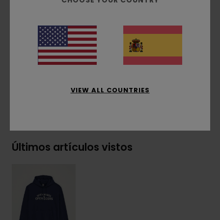
CHOOSE YOUR COUNTRY
Bordado
Estampado frontal
Etiqueta con el logo en el lateral
Composición
[Tejido principal] 55% algodón, 25%
algodón reciclado, 20% poliéster reciclado
VIEW ALL COUNTRIES
Envíos y Devoluciones
Últimos artículos vistos