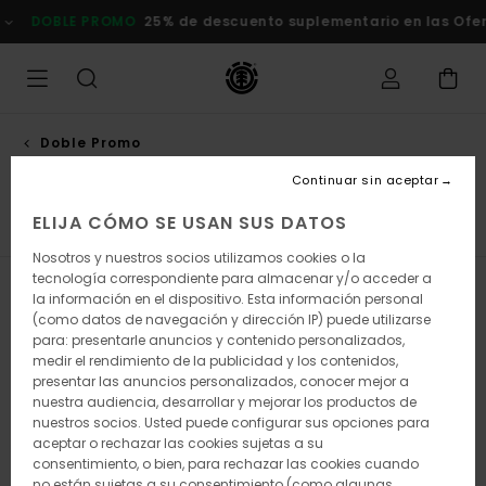
Saltar
25% de descuento suplementario en las Ofertas
Comprar aho
a
la
selección
de
la
cuadrícula
de
Doble Promo
productos
Ofertas hombre
Continuar sin aceptar
ELIJA CÓMO SE USAN SUS DATOS
Gorros
Calcetines
Cinturones y Carteras
Ver Todo
Nosotros y nuestros socios utilizamos cookies o la
tecnología correspondiente para almacenar y/o acceder a
Filtrar y Ordenar
452
Resultados
la información en el dispositivo. Esta información personal
(como datos de navegación y dirección IP) puede utilizarse
Saltar
Ir
para: presentarle anuncios y contenido personalizados,
a
a
medir el rendimiento de la publicidad y los contenidos,
criterios
ordenar
presentar las anuncios personalizados, conocer mejor a
de
por
nuestra audiencia, desarrollar y mejorar los productos de
búsqueda
nuestros socios. Usted puede configurar sus opciones para
aceptar o rechazar las cookies sujetas a su
consentimiento, o bien, para rechazar las cookies cuando
no están sujetas a su consentimiento (como algunas