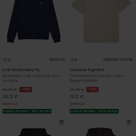
12
11
RECYCLED
ORGANIC COTTON
Icon Embroidery Po
Lowcase Pigment
Sudadera con capucha Azul
Camiseta de manga corta
hombre
Beige hombre
48%
63%
65,00 €
35,00 €
34,12 €
13,12 €
OFERTAS
OFERTAS
DOBLE PROMO -25% EXTRA
DOBLE PROMO -25% EXTRA