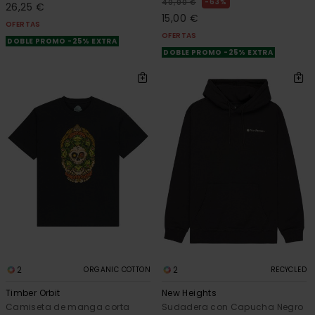
63%
40,00 €
26,25 €
15,00 €
OFERTAS
OFERTAS
DOBLE PROMO -25% EXTRA
DOBLE PROMO -25% EXTRA
2
2
ORGANIC COTTON
RECYCLED
Timber Orbit
New Heights
Camiseta de manga corta
Sudadera con Capucha Negro