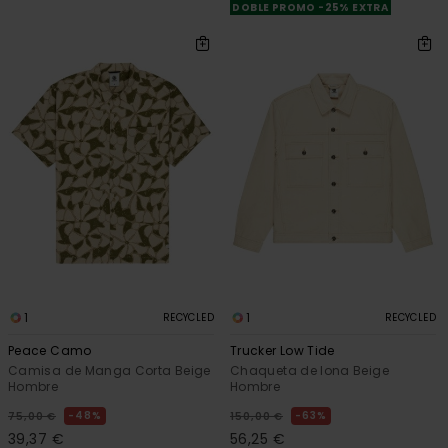
DOBLE PROMO -25% EXTRA
1
1
RECYCLED
RECYCLED
Peace Camo
Trucker Low Tide
Camisa de Manga Corta Beige
Chaqueta de lona Beige
Hombre
Hombre
48%
63%
75,00 €
150,00 €
39,37 €
56,25 €