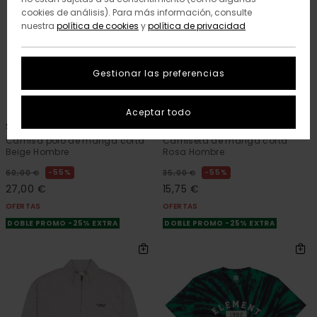
cookies de análisis). Para más información, consulte
nuestra
política de cookies
y
política de privacidad
Gestionar las preferencias
2
2
ORGANIC COTTON
Aceptar todo
Script
Pool Draining
Camisa polo de manga corta
Camiseta de manga corta
Beige Hombre
Rosa Hombre
55%
55%
60,00 €
35,00 €
27,00 €
15,75 €
OFERTAS
OFERTAS
DOBLE PROMO -25% EXTRA
DOBLE PROMO -25% EXTRA