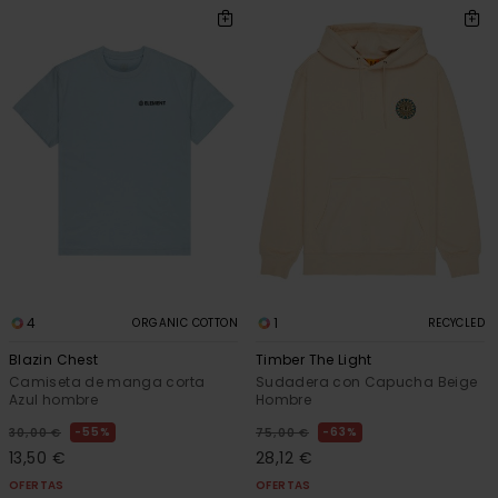
4
1
ORGANIC COTTON
RECYCLED
Blazin Chest
Timber The Light
Camiseta de manga corta
Sudadera con Capucha Beige
Azul hombre
Hombre
55%
63%
30,00 €
75,00 €
13,50 €
28,12 €
OFERTAS
OFERTAS