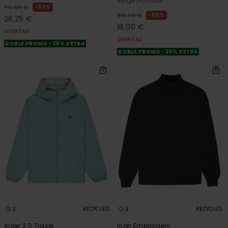
Beige Hombre
63%
70,00 €
55%
40,00 €
26,25 €
18,00 €
OFERTAS
OFERTAS
DOBLE PROMO -25% EXTRA
DOBLE PROMO -25% EXTRA
3
3
RECYCLED
RECYCLED
Alder 2.0 Travel
Icon Embroidery