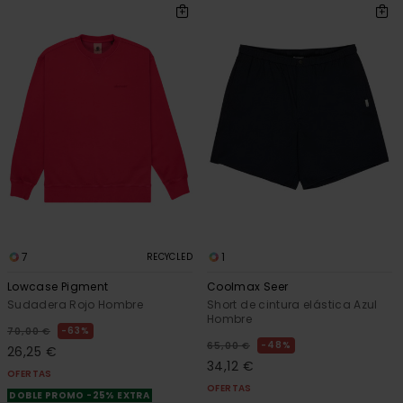
7
1
RECYCLED
Lowcase Pigment
Coolmax Seer
Sudadera Rojo Hombre
Short de cintura elástica Azul
Hombre
63%
70,00 €
48%
65,00 €
26,25 €
34,12 €
OFERTAS
OFERTAS
DOBLE PROMO -25% EXTRA