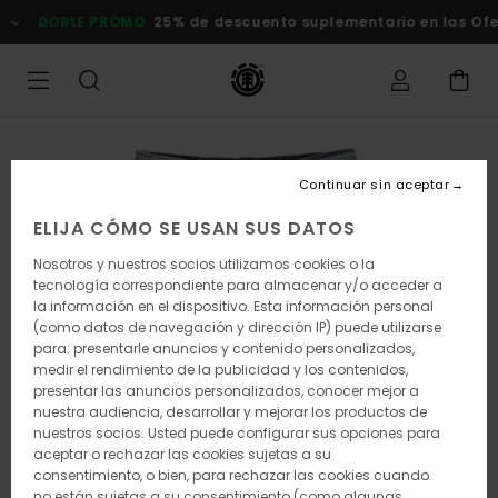
Pasar
OBLE PROMO
25% de descuento suplementario en las Ofertas
a
la
información
del
producto
Continuar sin aceptar
ELIJA CÓMO SE USAN SUS DATOS
Nosotros y nuestros socios utilizamos cookies o la
tecnología correspondiente para almacenar y/o acceder a
la información en el dispositivo. Esta información personal
(como datos de navegación y dirección IP) puede utilizarse
para: presentarle anuncios y contenido personalizados,
medir el rendimiento de la publicidad y los contenidos,
presentar las anuncios personalizados, conocer mejor a
nuestra audiencia, desarrollar y mejorar los productos de
nuestros socios. Usted puede configurar sus opciones para
aceptar o rechazar las cookies sujetas a su
consentimiento, o bien, para rechazar las cookies cuando
no están sujetas a su consentimiento (como algunas