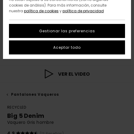
cookies de análisis). Para más información, consulte
nuestra
política de cookies
y
política de privacidad
Gestionar las preferencias
Aceptar todo
VER EL VIDEO
Pantalones Vaqueros
RECYCLED
Big 5 Denim
Vaquero Gris hombre
4.9
(13 Reseñas)