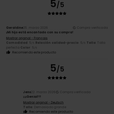
5
/5
Geraldine
25. marzo 2026
Compra verificada
¡Mi hijo está encantado con su compra!
Mostrar original - Français
Comodidad
: 5
Relación calidad-precio
: 5
Talla
: Talla
/5
/5
perfecta
Color
: 5
/5
Recomiendo este producto
5
/5
Jens
22. marzo 2026
Compra verificada
¡¡¡Genial!!!
Mostrar original - Deutsch
Talla
: Demasiado grande
Recomiendo este producto