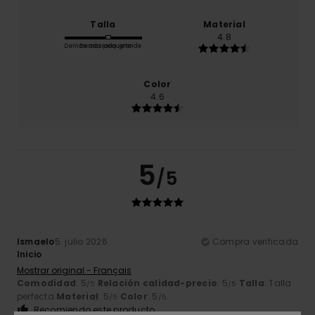
Talla
Material
4.8
Demasiado pequeño
Demasiado grande
Color
4.6
5
/5
Ismaelo
5. julio 2026
Compra verificada
Inicio
Mostrar original - Français
Comodidad
: 5
Relación calidad-precio
: 5
Talla
: Talla
/5
/5
perfecta
Material
: 5
Color
: 5
/5
/5
Recomiendo este producto