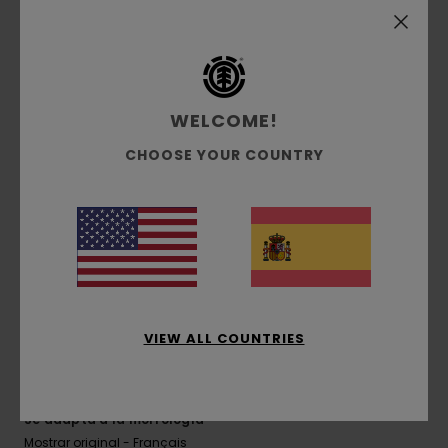
4
/5
WELCOME!
Zahia
7. junio 2026
Compra verificada
CHOOSE YOUR COUNTRY
bonito corte, color original
Mostrar original - Français
Comodidad
: 4
Relación calidad-precio
: 4
Talla
:
/5
/5
Grande
Material
: 4
Color
: 4
/5
/5
Recomiendo este producto
5
/5
VIEW ALL COUNTRIES
Veronique
3. junio 2026
Compra verificada
Se adapta a la morfología
Mostrar original - Français