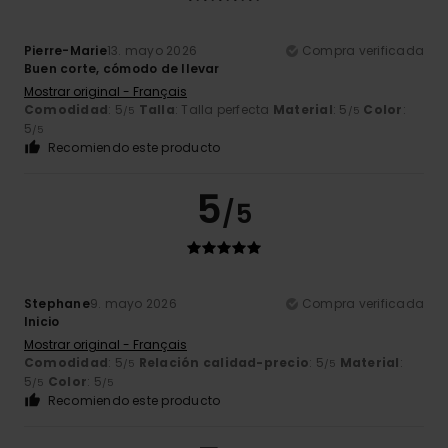
Pierre-Marie
13. mayo 2026
Compra verificada
Buen corte, cómodo de llevar
Mostrar original - Français
Comodidad
: 5
Talla
: Talla perfecta
Material
: 5
Color
:
/5
/5
5
/5
Recomiendo este producto
5
/5
Stephane
9. mayo 2026
Compra verificada
Inicio
Mostrar original - Français
Comodidad
: 5
Relación calidad-precio
: 5
Material
:
/5
/5
5
Color
: 5
/5
/5
Recomiendo este producto