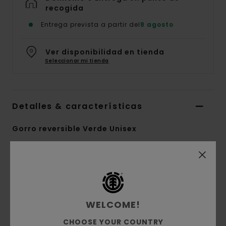
recogida
Entrega prevista a partir del
8 agosto
Ver disponibilidad en tienda
Seleccionar mi tienda
Detalles & características
Gorro reversible Verde Unisex
Style
ELYHA00233
Código de color
gga0
Características
Conscious by Nature:
tejido reciclado
WELCOME!
Tejido:
acrílico reciclado, acrílico
CHOOSE YOUR COUNTRY