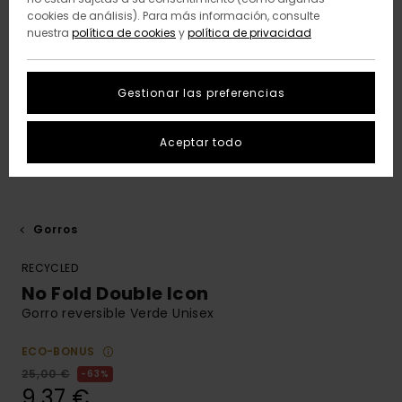
cookies de análisis). Para más información, consulte
nuestra
política de cookies
y
política de privacidad
Gestionar las preferencias
Aceptar todo
Gorros
RECYCLED
No Fold Double Icon
Gorro reversible Verde Unisex
ECO-BONUS
25,00 €
63%
9,37 €