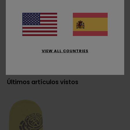
Tejido acanalado de 1x1
Corte:
medio perfil
Diseño reversible, dibujo jacquard, talla única
Composición
[Tejido principal] 70% acrílico
reciclado, 30% acrílico
VIEW ALL COUNTRIES
Envíos y Devoluciones
Últimos artículos vistos