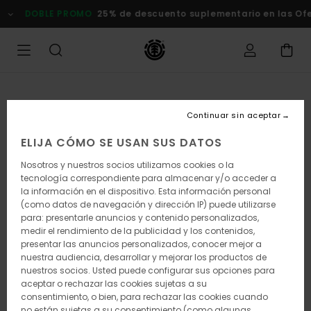
Pasar
DOBLE PROMO
25% de descuento suplementario en las Ofer
a
la
información
del
producto
Continuar sin aceptar
ELIJA CÓMO SE USAN SUS DATOS
Nosotros y nuestros socios utilizamos cookies o la
tecnología correspondiente para almacenar y/o acceder a
la información en el dispositivo. Esta información personal
(como datos de navegación y dirección IP) puede utilizarse
para: presentarle anuncios y contenido personalizados,
medir el rendimiento de la publicidad y los contenidos,
presentar las anuncios personalizados, conocer mejor a
nuestra audiencia, desarrollar y mejorar los productos de
nuestros socios. Usted puede configurar sus opciones para
aceptar o rechazar las cookies sujetas a su
consentimiento, o bien, para rechazar las cookies cuando
no están sujetas a su consentimiento (como algunas