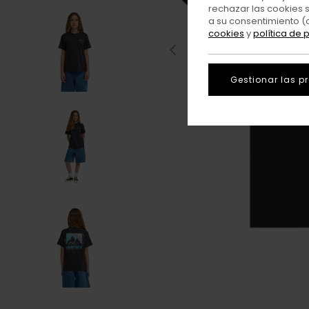
rechazar las cookies 
a su consentimiento (
cookies
y
política de 
Gestionar las p