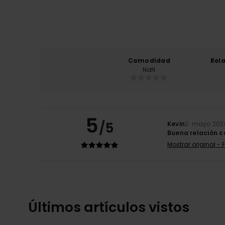
Comodidad
Rel
NaN
5
/5
Kevin
2. mayo 202
Buena relación c
Mostrar original - 
Últimos artículos vistos