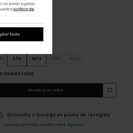
o no están sujetas
nuestra
política de
Off Black
r
ptar todo
8
S/10
M/12
L/14
XL/16
er Guía De Tallas
Añadir a la cesta
Domicilio o Entrega en punto de recogida
Entrega prevista a partir del
8 agosto