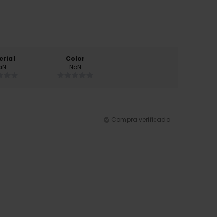
erial
Color
aN
NaN
Compra verificada