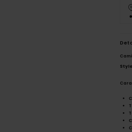
Deta
Cami
Styl
Cara
C
T
T
C
C