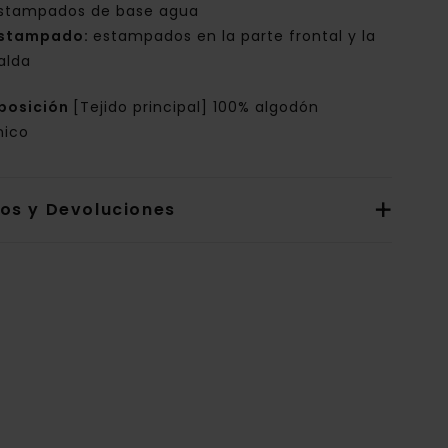
stampados de base agua
stampado:
estampados en la parte frontal y la
alda
posición
[Tejido principal] 100% algodón
nico
íos y Devoluciones