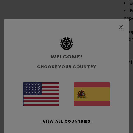
E
E
esp
Com
orgá
WELCOME!
Env
CHOOSE YOUR COUNTRY
Puntuación media
5.0
VIEW ALL COUNTRIES
/5