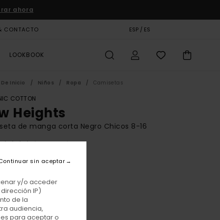
rar ahora
& CONTACTO
TARJETA DE REGALO
ESP / ES
TIENDAS
LOOKBOOK
De Inicio
Niños
Ropa
Camisetas
IC COTTON
w Heights
seta de manga corta Negro Chicos 8-16
(1 Reseñas)
BONUS
Continuar sin aceptar
 €
55%
25 €
acenar y/o acceder
dirección IP)
TAS
nto de la
tra audiencia,
E PROMO -25% EXTRA
nes para aceptar o