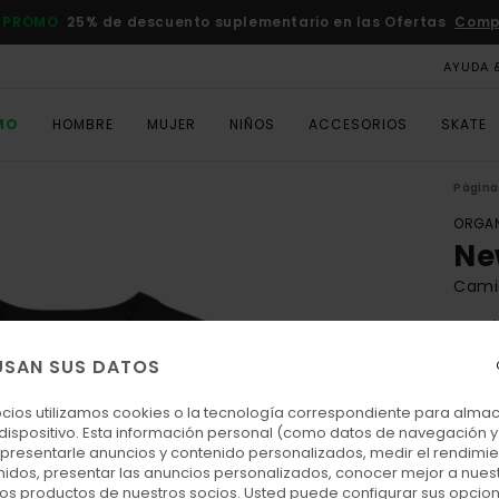
 PROMO
25% de descuento suplementario en las Ofertas
Comp
AYUDA 
MO
HOMBRE
MUJER
NIÑOS
ACCESORIOS
SKATE
Página 
ORGAN
Ne
Cami
5.0
ECO-
USAN SUS DATOS
25,00
11,
ocios utilizamos cookies o la tecnología correspondiente para alm
 dispositivo. Esta información personal (como datos de navegación y 
OFER
: presentarle anuncios y contenido personalizados, medir el rendimie
enidos, presentar las anuncios personalizados, conocer mejor a nues
DOBL
 los productos de nuestros socios. Usted puede configurar sus opcio