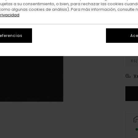
sujetas a su consentimiento, o bien, para rechazar las cookies cuand
como algunas cookies de análisis). Para más información, consulte 
Colo
privacidad
referencias
Ace
XS/
V