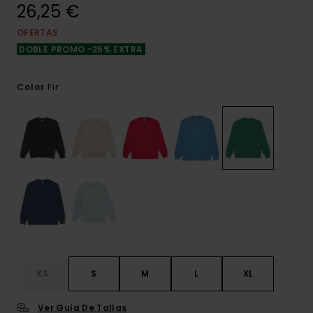
26,25 €
OFERTAS
DOBLE PROMO -25% EXTRA
Fir
Color
XS
S
M
L
XL
Ver Guía De Tallas