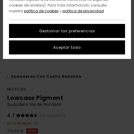
cookies de análisis). Para más información, consulte
nuestra
política de cookies
y
política de privacidad
Gestionar las preferencias
Aceptar todo
Sudaderas Con Cuello Redondo
RECYCLED
Lowcase Pigment
Sudadera Verde Hombre
4.7
(20 Reseñas)
ECO-BONUS
70,00 €
63%