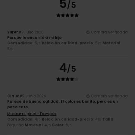
5
/5
Yurena
3. julio 2026
Compra verificada
Porque le encantó a mi hijo
Comodidad
: 5
Relación calidad-precio
: 5
Material
:
/5
/5
5
/5
4
/5
Claude
9. junio 2026
Compra verificada
Parece de buena calidad. El color es bonito, pero es un
poco caro.
Mostrar original - Français
Comodidad
: 4
Relación calidad-precio
: 4
Talla
:
/5
/5
Pequeño
Material
: 4
Color
: 5
/5
/5