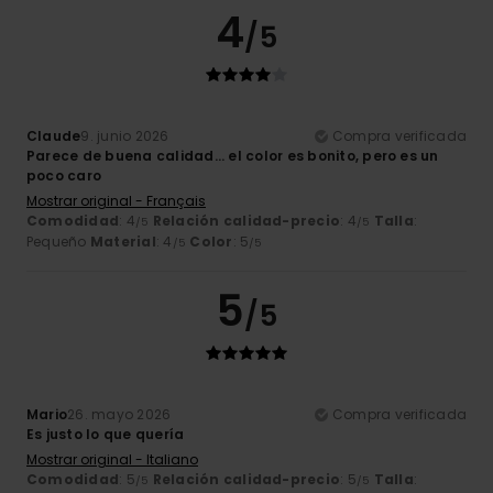
4
/5
Claude
9. junio 2026
Compra verificada
Parece de buena calidad... el color es bonito, pero es un
poco caro
Mostrar original - Français
Comodidad
: 4
Relación calidad-precio
: 4
Talla
:
/5
/5
Pequeño
Material
: 4
Color
: 5
/5
/5
5
/5
Mario
26. mayo 2026
Compra verificada
Es justo lo que quería
Mostrar original - Italiano
Comodidad
: 5
Relación calidad-precio
: 5
Talla
:
/5
/5