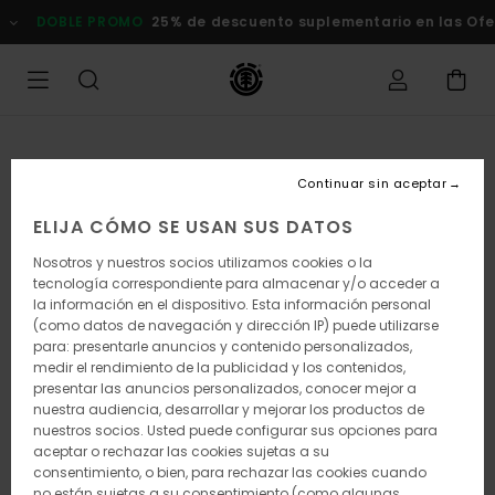
Pasar
DOBLE PROMO
25% de descuento suplementario en las Of
a
la
información
del
producto
Continuar sin aceptar
ELIJA CÓMO SE USAN SUS DATOS
Nosotros y nuestros socios utilizamos cookies o la
tecnología correspondiente para almacenar y/o acceder a
la información en el dispositivo. Esta información personal
(como datos de navegación y dirección IP) puede utilizarse
para: presentarle anuncios y contenido personalizados,
medir el rendimiento de la publicidad y los contenidos,
presentar las anuncios personalizados, conocer mejor a
nuestra audiencia, desarrollar y mejorar los productos de
nuestros socios. Usted puede configurar sus opciones para
aceptar o rechazar las cookies sujetas a su
consentimiento, o bien, para rechazar las cookies cuando
no están sujetas a su consentimiento (como algunas