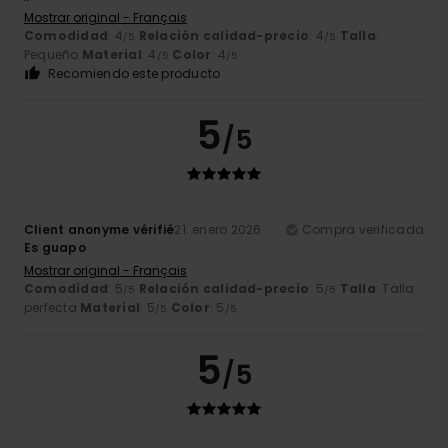
Mostrar original - Français
Comodidad
: 4
Relación calidad-precio
: 4
Talla
:
/5
/5
Pequeño
Material
: 4
Color
: 4
/5
/5
Recomiendo este producto
5
/5
Client anonyme vérifié
21. enero 2026
Compra verificada
Es guapo
Mostrar original - Français
Comodidad
: 5
Relación calidad-precio
: 5
Talla
: Talla
/5
/5
perfecta
Material
: 5
Color
: 5
/5
/5
5
/5