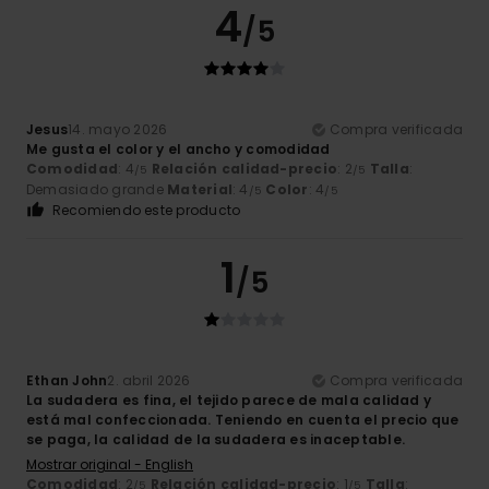
4
/5
Jesus
14. mayo 2026
Compra verificada
Me gusta el color y el ancho y comodidad
Comodidad
: 4
Relación calidad-precio
: 2
Talla
:
/5
/5
Demasiado grande
Material
: 4
Color
: 4
/5
/5
Recomiendo este producto
1
/5
Ethan John
2. abril 2026
Compra verificada
La sudadera es fina, el tejido parece de mala calidad y
está mal confeccionada. Teniendo en cuenta el precio que
se paga, la calidad de la sudadera es inaceptable.
Mostrar original - English
Comodidad
: 2
Relación calidad-precio
: 1
Talla
:
/5
/5