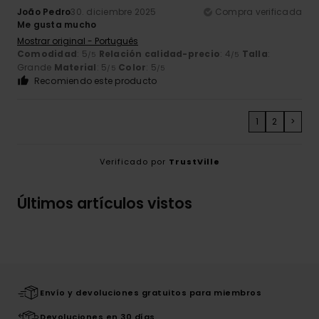
João Pedro
30. diciembre 2025
Compra verificada
Me gusta mucho
Mostrar original - Português
Comodidad
: 5
Relación calidad-precio
: 4
Talla
:
/5
/5
Grande
Material
: 5
Color
: 5
/5
/5
Recomiendo este producto
1
2
>
Verificado por
TrustVille
Últimos artículos vistos
Envío y devoluciones gratuitos para miembros
Devoluciones en 30 días