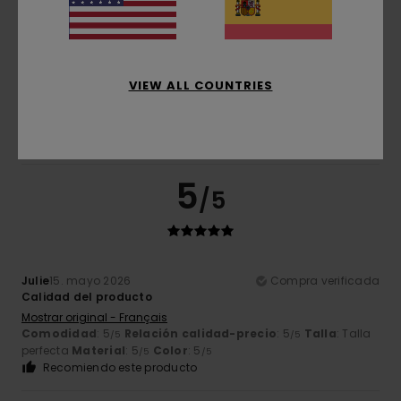
5
/5
VIEW ALL COUNTRIES
Mercedes
25. mayo 2026
Compra verificada
Le encantó a mi sobrino
Comodidad
: 4
Relación calidad-precio
: 4
Talla
:
/5
/5
Grande
Material
: 4
/5
5
/5
Julie
15. mayo 2026
Compra verificada
Calidad del producto
Mostrar original - Français
Comodidad
: 5
Relación calidad-precio
: 5
Talla
: Talla
/5
/5
perfecta
Material
: 5
Color
: 5
/5
/5
Recomiendo este producto