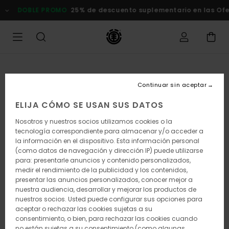
Pasar
OBLE PROMO
25% de descuento suplementario en las Ofertas
a
la
información
del
producto
Continuar sin aceptar
ELIJA CÓMO SE USAN SUS DATOS
Nosotros y nuestros socios utilizamos cookies o la
tecnología correspondiente para almacenar y/o acceder a
la información en el dispositivo. Esta información personal
(como datos de navegación y dirección IP) puede utilizarse
para: presentarle anuncios y contenido personalizados,
medir el rendimiento de la publicidad y los contenidos,
presentar las anuncios personalizados, conocer mejor a
nuestra audiencia, desarrollar y mejorar los productos de
nuestros socios. Usted puede configurar sus opciones para
aceptar o rechazar las cookies sujetas a su
consentimiento, o bien, para rechazar las cookies cuando
no están sujetas a su consentimiento (como algunas