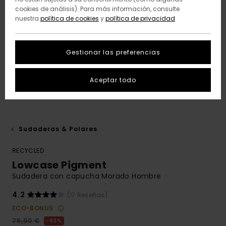
cookies de análisis). Para más información, consulte
nuestra
política de cookies
y
política de privacidad
Gestionar las preferencias
Aceptar todo
Sudaderas & Polares
RECYCLED
Lowcase Pigment
Sudadera con capucha Morado Hombre
4.2
(17 Reseñas)
ECO-BONUS
75,00 €
63%