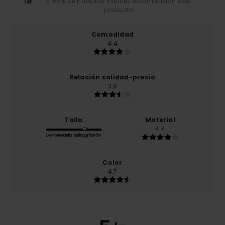
El 65% de nuestros clientes recomiendan este
producto
Comodidad
4.4
Relación calidad-precio
3.8
Talla
Material
4.4
Demasiado pequeño
Demasiado grande
Color
4.7