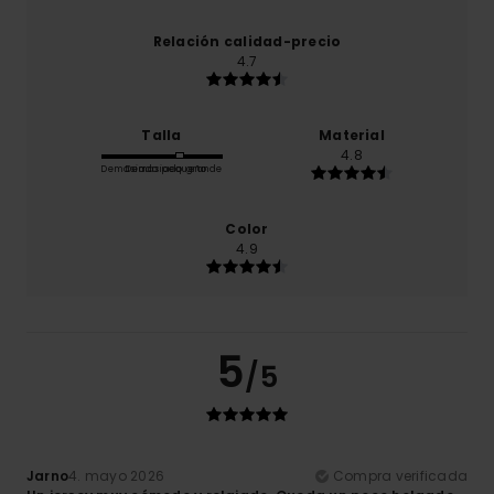
Relación calidad-precio
4.7
Talla
Material
4.8
Demasiado pequeño
Demasiado grande
Color
4.9
5
/5
Jarno
4. mayo 2026
Compra verificada