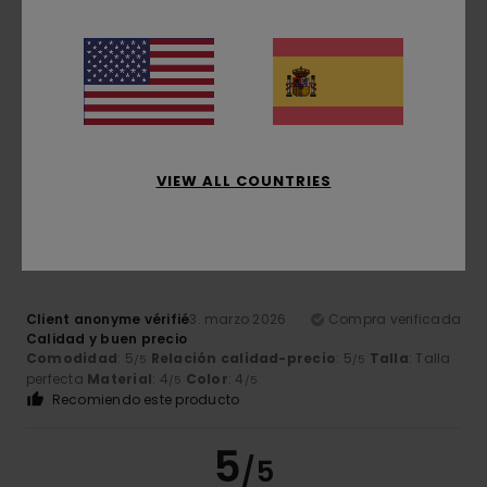
Guillomot
12. marzo 2026
Compra verificada
De buen corte y cómodo
Mostrar original - Français
Comodidad
: 5
Talla
: Talla perfecta
Color
: 5
/5
/5
Recomiendo este producto
VIEW ALL COUNTRIES
5
/5
Client anonyme vérifié
3. marzo 2026
Compra verificada
Calidad y buen precio
Comodidad
: 5
Relación calidad-precio
: 5
Talla
: Talla
/5
/5
perfecta
Material
: 4
Color
: 4
/5
/5
Recomiendo este producto
5
/5