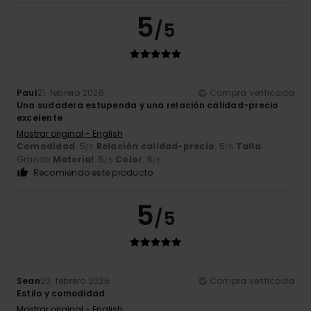
5
/5
Paul
21. febrero 2026
Compra verificada
Una sudadera estupenda y una relación calidad-precio
excelente
Mostrar original - English
Comodidad
: 5
Relación calidad-precio
: 5
Talla
:
/5
/5
Grande
Material
: 5
Color
: 5
/5
/5
Recomiendo este producto
5
/5
Sean
20. febrero 2026
Compra verificada
Estilo y comodidad
Mostrar original - English