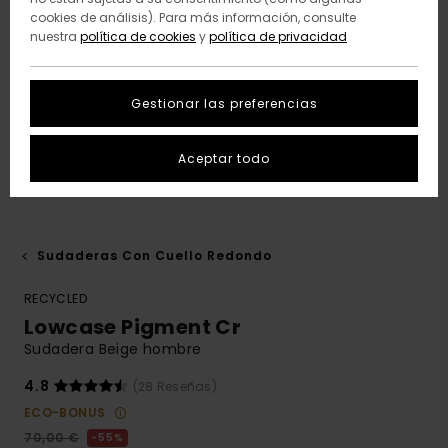
cookies de análisis). Para más información, consulte
nuestra
política de cookies
y
política de privacidad
Gestionar las preferencias
Aceptar todo
Sudaderas Con Cuello Redondo
RECYCLED
Lowcase Pigment Cr
Sudadera Beige hombre
4.8
(28 Reseñas)
ECO-BONUS
70,00 €
55%