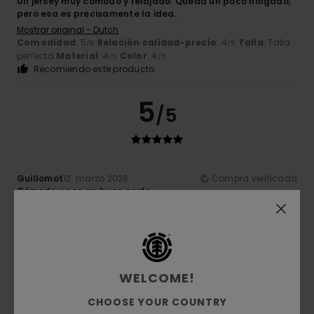
Un jersey muy cómodo y relajado. Queda un poco holgado,
pero esa es precisamente la idea.
Mostrar original - Dutch
Comodidad
: 5
Relación calidad-precio
: 4
Talla
: Talla
/5
/5
perfecta
Material
: 4
Color
: 4
/5
/5
Recomiendo este producto
5
/5
Guillomot
12. marzo 2026
Compra verificada
Cómodo y con un buen corte
Mostrar original - Français
Comodidad
: 5
Relación calidad-precio
: 5
Talla
: Talla
/5
/5
perfecta
Material
: 5
Color
: 5
/5
/5
Recomiendo este producto
WELCOME!
5
/5
CHOOSE YOUR COUNTRY