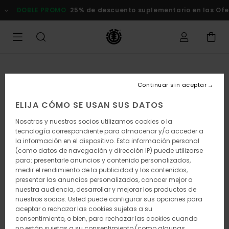
Pasar
DOBLE PROMO
25% de descuento suplementario en las Of
a
la
información
del
producto
Continuar sin aceptar
ELIJA CÓMO SE USAN SUS DATOS
Nosotros y nuestros socios utilizamos cookies o la
tecnología correspondiente para almacenar y/o acceder a
la información en el dispositivo. Esta información personal
(como datos de navegación y dirección IP) puede utilizarse
para: presentarle anuncios y contenido personalizados,
medir el rendimiento de la publicidad y los contenidos,
presentar las anuncios personalizados, conocer mejor a
nuestra audiencia, desarrollar y mejorar los productos de
nuestros socios. Usted puede configurar sus opciones para
aceptar o rechazar las cookies sujetas a su
consentimiento, o bien, para rechazar las cookies cuando
no están sujetas a su consentimiento (como algunas