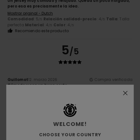
Un jersey muy cómodo y relajado. Queda un poco holgado,
pero esa es precisamente la idea.
Mostrar original - Dutch
Comodidad
: 5
Relación calidad-precio
: 4
Talla
: Talla
/5
/5
perfecta
Material
: 4
Color
: 4
/5
/5
Recomiendo este producto
5
/5
Guillomot
12. marzo 2026
Compra verificada
Cómodo y con un buen corte
Mostrar original - Français
Comodidad
: 5
Relación calidad-precio
: 5
Talla
: Talla
/5
/5
perfecta
Material
: 5
Color
: 5
/5
/5
Recomiendo este producto
WELCOME!
5
/5
CHOOSE YOUR COUNTRY