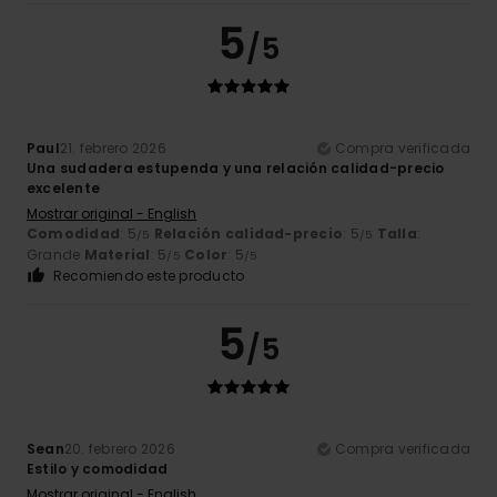
5
/5
Paul
21. febrero 2026
Compra verificada
Una sudadera estupenda y una relación calidad-precio
excelente
Mostrar original - English
Comodidad
: 5
Relación calidad-precio
: 5
Talla
:
/5
/5
Grande
Material
: 5
Color
: 5
/5
/5
Recomiendo este producto
5
/5
Sean
20. febrero 2026
Compra verificada
Estilo y comodidad
Mostrar original - English