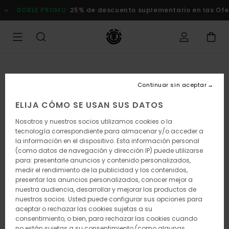
Pasar
DOBLE PROMO
25% de descuento suplementario en las Of
a
la
información
del
producto
Continuar sin aceptar
ELIJA CÓMO SE USAN SUS DATOS
Nosotros y nuestros socios utilizamos cookies o la
tecnología correspondiente para almacenar y/o acceder a
la información en el dispositivo. Esta información personal
(como datos de navegación y dirección IP) puede utilizarse
para: presentarle anuncios y contenido personalizados,
medir el rendimiento de la publicidad y los contenidos,
presentar las anuncios personalizados, conocer mejor a
nuestra audiencia, desarrollar y mejorar los productos de
nuestros socios. Usted puede configurar sus opciones para
aceptar o rechazar las cookies sujetas a su
consentimiento, o bien, para rechazar las cookies cuando
no están sujetas a su consentimiento (como algunas