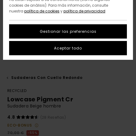
cookies de análisis). Para más información, consulte
nuestra
política de cookies
y
política de privacidad
Gestionar las preferencias
Aceptar todo
Sudaderas Con Cuello Redondo
RECYCLED
Lowcase Pigment Cr
Sudadera Beige hombre
4.8
(28 Reseñas)
ECO-BONUS
70,00 €
55%