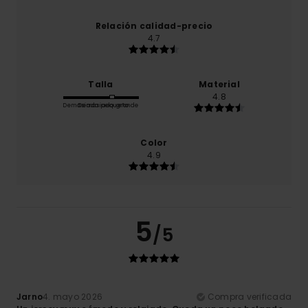
Relación calidad-precio
4.7
Talla
Material
4.8
Demasiado pequeño
Demasiado grande
Color
4.9
5
/5
Jarno
4. mayo 2026
Compra verificada