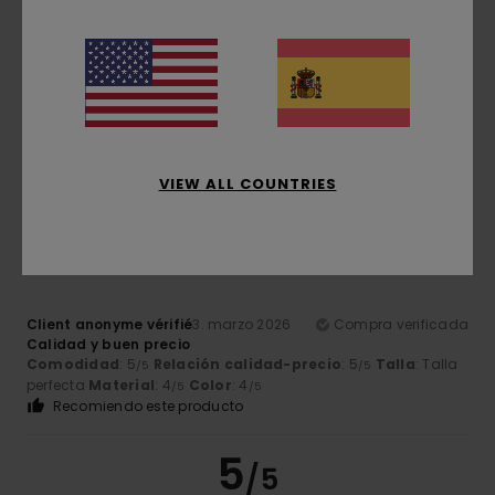
Guillomot
12. marzo 2026
Compra verificada
De buen corte y cómodo
Mostrar original - Français
Comodidad
: 5
Talla
: Talla perfecta
Color
: 5
/5
/5
Recomiendo este producto
VIEW ALL COUNTRIES
5
/5
Client anonyme vérifié
3. marzo 2026
Compra verificada
Calidad y buen precio
Comodidad
: 5
Relación calidad-precio
: 5
Talla
: Talla
/5
/5
perfecta
Material
: 4
Color
: 4
/5
/5
Recomiendo este producto
5
/5