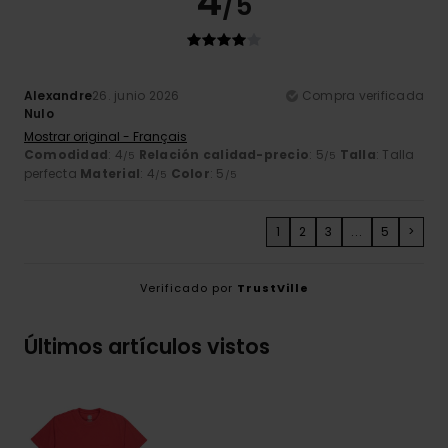
4
/5
Alexandre
26. junio 2026
Compra verificada
Nulo
Mostrar original - Français
Comodidad
: 4
Relación calidad-precio
: 5
Talla
: Talla
/5
/5
perfecta
Material
: 4
Color
: 5
/5
/5
1
2
3
...
5
>
Verificado por
TrustVille
Últimos artículos vistos