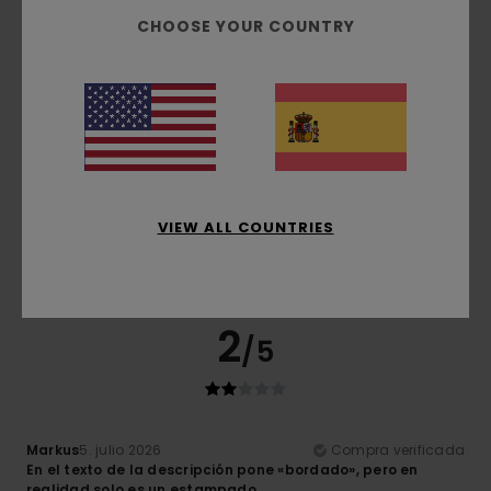
Recomiendo este producto
CHOOSE YOUR COUNTRY
2
/5
Markus
5. julio 2026
Compra verificada
En el texto de la descripción pone «bordado», pero en
realidad solo es un estampado.
VIEW ALL COUNTRIES
Mostrar original - Deutsch
Comodidad
: 3
Relación calidad-precio
: 2
Talla
: Talla
/5
/5
perfecta
Material
: 2
Color
: 3
/5
/5
2
/5
Markus
5. julio 2026
Compra verificada
En el texto de la descripción pone «bordado», pero en
realidad solo es un estampado.