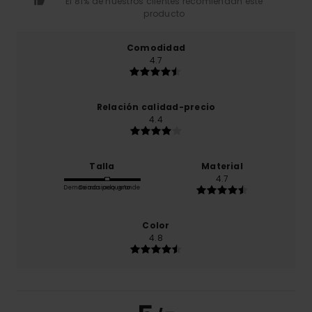
El 81% de nuestros clientes recomiendan este
producto
Comodidad
4.7
Relación calidad-precio
4.4
Talla
Material
4.7
Demasiado pequeño
Demasiado grande
Color
4.8