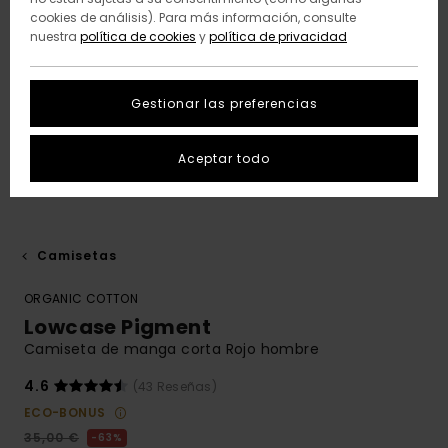
cookies de análisis). Para más información, consulte
nuestra
política de cookies
y
política de privacidad
Gestionar las preferencias
Aceptar todo
Camisetas
ORGANIC COTTON
Lowcase Pigment
Camiseta de manga corta Rojo hombre
4.6
(43 Reseñas)
ECO-BONUS
35,00 €
63%