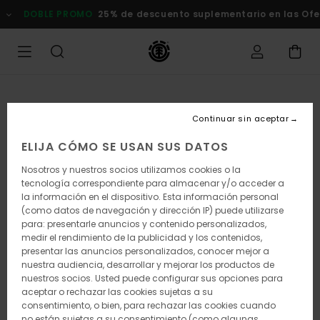
Pasar
DOBLE PROMO
25% de descuento suplementario en las Of
a
la
información
del
producto
Continuar sin aceptar
ELIJA CÓMO SE USAN SUS DATOS
Nosotros y nuestros socios utilizamos cookies o la
tecnología correspondiente para almacenar y/o acceder a
la información en el dispositivo. Esta información personal
(como datos de navegación y dirección IP) puede utilizarse
para: presentarle anuncios y contenido personalizados,
medir el rendimiento de la publicidad y los contenidos,
presentar las anuncios personalizados, conocer mejor a
nuestra audiencia, desarrollar y mejorar los productos de
nuestros socios. Usted puede configurar sus opciones para
aceptar o rechazar las cookies sujetas a su
consentimiento, o bien, para rechazar las cookies cuando
no están sujetas a su consentimiento (como algunas