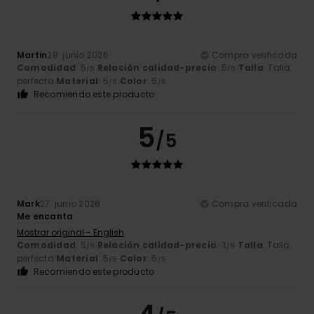
Martin
28. junio 2026
Compra verificada
Comodidad
: 5
Relación calidad-precio
: 5
Talla
: Talla
/5
/5
perfecta
Material
: 5
Color
: 5
/5
/5
Recomiendo este producto
5
/5
Mark
27. junio 2026
Compra verificada
Me encanta
Mostrar original - English
Comodidad
: 5
Relación calidad-precio
: 3
Talla
: Talla
/5
/5
perfecta
Material
: 5
Color
: 5
/5
/5
Recomiendo este producto