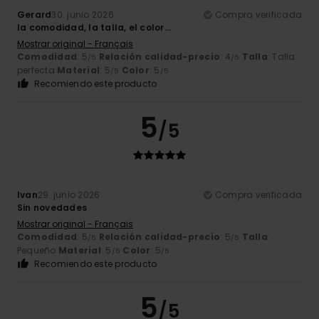
Gerard
30. junio 2026
Compra verificada
la comodidad, la talla, el color...
Mostrar original - Français
Comodidad
: 5
Relación calidad-precio
: 4
Talla
: Talla
/5
/5
perfecta
Material
: 5
Color
: 5
/5
/5
Recomiendo este producto
5
/5
Ivan
29. junio 2026
Compra verificada
Sin novedades
Mostrar original - Français
Comodidad
: 5
Relación calidad-precio
: 5
Talla
:
/5
/5
Pequeño
Material
: 5
Color
: 5
/5
/5
Recomiendo este producto
5
/5