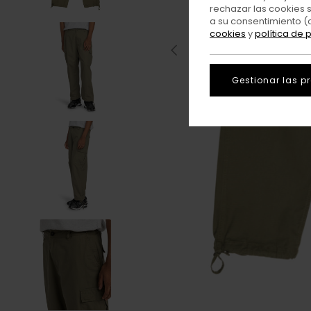
rechazar las cookies 
a su consentimiento (
cookies
y
política de 
Gestionar las p