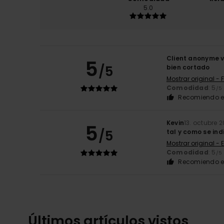
5.0
Client anonyme v
5
/5
bien cortado
Mostrar original - 
Comodidad
: 5
/5
Recomiendo e
Kevin
13. octubre 
5
/5
tal y como se in
Mostrar original - 
Comodidad
: 5
/5
Recomiendo e
Últimos artículos vistos