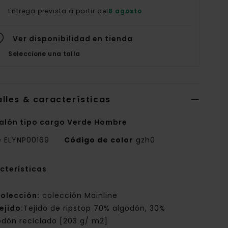
Entrega prevista a partir del
8 agosto
Ver disponibilidad en tienda
Seleccione una talla
lles & características
alón tipo cargo Verde Hombre
e
ELYNP00169
Código de color
gzh0
cterísticas
olección:
colección Mainline
ejido:
Tejido de ripstop 70% algodón, 30%
odón reciclado [203 g/ m2]