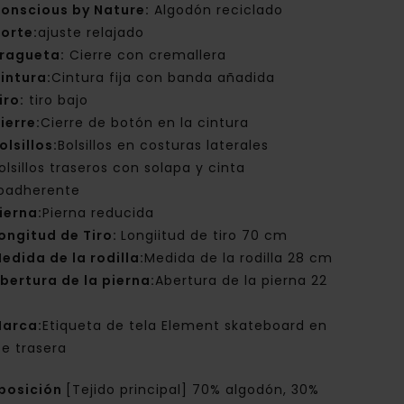
onscious by Nature:
Algodón reciclado
orte:
ajuste relajado
ragueta:
Cierre con cremallera
intura:
Cintura fija con banda añadida
iro:
tiro bajo
ierre:
Cierre de botón en la cintura
olsillos:
Bolsillos en costuras laterales
olsillos traseros con solapa y cinta
oadherente
ierna:
Pierna reducida
ongitud de Tiro:
Longiitud de tiro 70 cm
edida de la rodilla:
Medida de la rodilla 28 cm
bertura de la pierna:
Abertura de la pierna 22
arca:
Etiqueta de tela Element skateboard en
te trasera
posición
[Tejido principal] 70% algodón, 30%