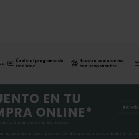
Únete al programa de
Nuestro compromiso
as
fidelidad
eco-responsable
UENTO EN TU
MPRA ONLINE*
nformaciones y ofertas exclusivas.
 online para los nuevos inscritos. Condiciones de uso detalladas en el e