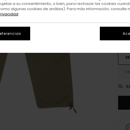
sujetas a su consentimiento, o bien, para rechazar las cookies cuand
como algunas cookies de análisis). Para más información, consulte 
Colo
privacidad
referencias
Ace
26
3
V