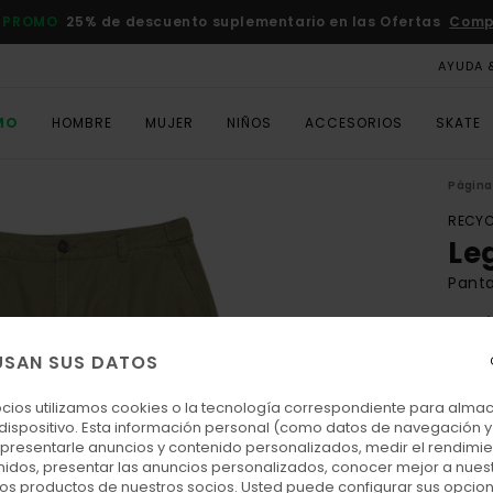
 PROMO
25% de descuento suplementario en las Ofertas
Comp
AYUDA 
MO
HOMBRE
MUJER
NIÑOS
ACCESORIOS
SKATE
Página 
RECYC
Le
Panta
5.0
ECO-
USAN SUS DATOS
90,00
40,
ocios utilizamos cookies o la tecnología correspondiente para alm
 dispositivo. Esta información personal (como datos de navegación y 
OFER
: presentarle anuncios y contenido personalizados, medir el rendimie
enidos, presentar las anuncios personalizados, conocer mejor a nues
DOBL
 los productos de nuestros socios. Usted puede configurar sus opcio