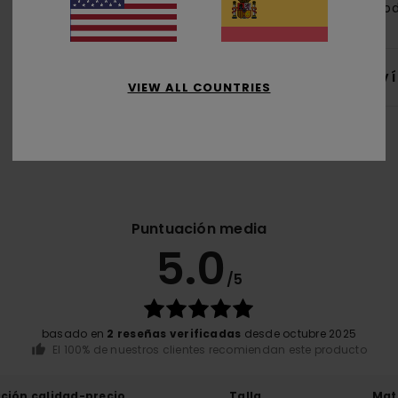
algo
Env
VIEW ALL COUNTRIES
Puntuación media
5.0
/5
basado en
2 reseñas verificadas
desde octubre 2025
El 100% de nuestros clientes recomiendan este producto
ación calidad-precio
Talla
Mat