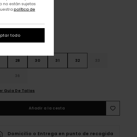
o no están sujetas
nuestra
política de
Kalamata
r
ptar todo
28
30
31
32
33
4
36
er Guía De Tallas
Añadir a la cesta
Domicilio o Entrega en punto de recogida