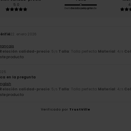
5.0
4
Demasiado pequeño
Demasiado grande
érifié
22. enero 2026
Français
Relación calidad-precio
: 5
Talla
: Talla perfecta
Material
: 4
Co
/5
/5
ste producto
2025
dica en la pregunta
English
Relación calidad-precio
: 5
Talla
: Talla perfecta
Material
: 4
Co
/5
/5
ste producto
Verificado por
TrustVille