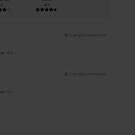
.0
4.5
Compra verificada
lor
: 4
/5
Compra verificada
lor
: 5
/5