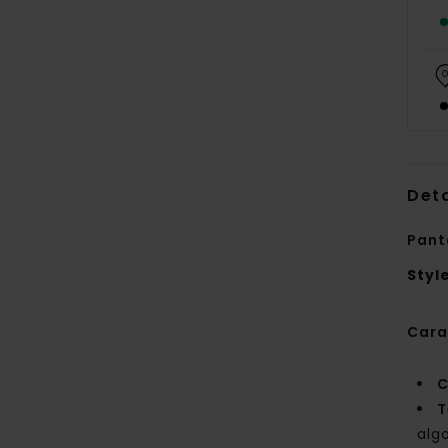
Deta
Pant
Styl
Cara
C
T
alg