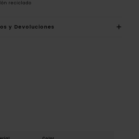
dón reciclado
íos y Devoluciones
erial
Color