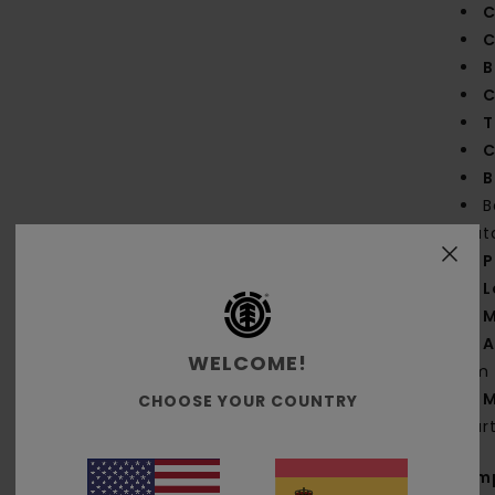
C
C
B
C
T
C
B
B
aut
P
L
M
A
WELCOME!
cm
M
CHOOSE YOUR COUNTRY
par
Com