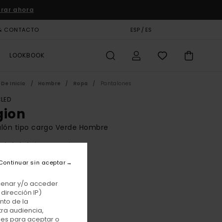
rar ahora
& CONTACTO
TARJETA DE REGALO
ESP / ES
TIENDAS
LOOKBOOK
De Inicio
Hombre
Ropa
Pantalones
LED
gion
lón tipo cargo Verde Hombre
(2 Reseñas)
BONUS
Continuar sin aceptar
 €
55%
50 €
acenar y/o acceder
dirección IP)
TAS
nto de la
tra audiencia,
E PROMO -25% EXTRA
nes para aceptar o