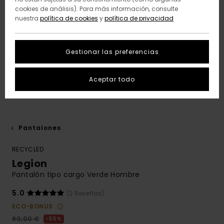
cookies de análisis). Para más información, consulte
nuestra
política de cookies
y
política de privacidad
Gestionar las preferencias
Aceptar todo
Pantalones
RECYCLED
Legion
Pantalón tipo cargo Verde Hombre
5.0
(2 Reseñas)
ECO-BONUS
90,00 €
55%