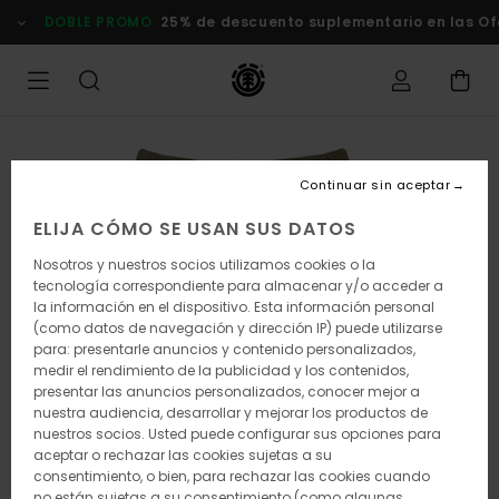
Pasar
DOBLE PROMO
25% de descuento suplementario en las Of
a
la
información
del
producto
Continuar sin aceptar
ELIJA CÓMO SE USAN SUS DATOS
Nosotros y nuestros socios utilizamos cookies o la
tecnología correspondiente para almacenar y/o acceder a
la información en el dispositivo. Esta información personal
(como datos de navegación y dirección IP) puede utilizarse
para: presentarle anuncios y contenido personalizados,
medir el rendimiento de la publicidad y los contenidos,
presentar las anuncios personalizados, conocer mejor a
nuestra audiencia, desarrollar y mejorar los productos de
nuestros socios. Usted puede configurar sus opciones para
aceptar o rechazar las cookies sujetas a su
consentimiento, o bien, para rechazar las cookies cuando
no están sujetas a su consentimiento (como algunas