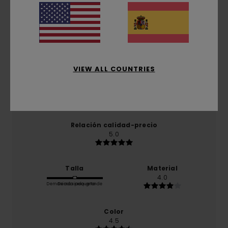
basado en
2 reseñas verificadas
desde octubre
2025
El 100% de nuestros clientes recomiendan este
producto
VIEW ALL COUNTRIES
Comodidad
5.0
Relación calidad-precio
5.0
Talla
Material
4.0
Demasiado pequeño
Demasiado grande
Color
4.5