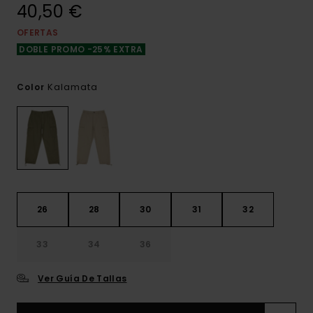
40,50 €
OFERTAS
DOBLE PROMO -25% EXTRA
Kalamata
Color
26
28
30
31
32
33
34
36
Ver Guía De Tallas