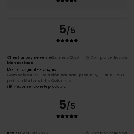
5
/5
Client anonyme vérifié
22. enero 2026
Compra verificada
bien cortado
Mostrar original - Français
Comodidad
: 5
Relación calidad-precio
: 5
Talla
: Talla
/5
/5
perfecta
Material
: 4
Color
: 4
/5
/5
Recomiendo este producto
5
/5
Kevin
13. octubre 2025
Compra verificada