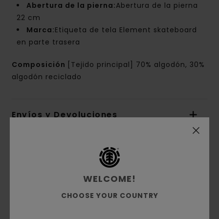
Abertura de la pierna:
Abertura de la pierna
22 cm
Marca:
Etiqueta de tela Element skateboard
en parte trasera
Composición
[Tejido principal] 70% algodón, 30%
algodón reciclado
Envíos y Devoluciones
Reseñas de los clientes
WELCOME!
Puntuación media
CHOOSE YOUR COUNTRY
5.0
/5