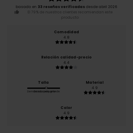
basado en
33 reseñas verificadas
desde abril 2026
El 79% de nuestros clientes recomiendan este
producto
Comodidad
4.8
Relación calidad-precio
4.4
Talla
Material
4.9
Demasiado pequeño
Demasiado grande
Color
4.9