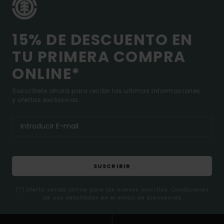
15% DE DESCUENTO EN
TU PRIMERA COMPRA
ONLINE*
Suscríbete ahora para recibir las ultimas informaciones
y ofertas exclusivas.
SUSCRIBIR
(*) Oferta valida online para los nuevos inscritos. Condiciones
de uso detalladas en el email de bienvenida