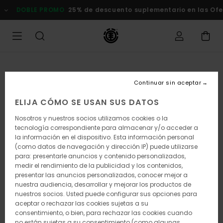
Pasar
DOBLE PROMO
25% de descuento suplementario en las Of
a
la
información
del
producto
Continuar sin aceptar
ELIJA CÓMO SE USAN SUS DATOS
Nosotros y nuestros socios utilizamos cookies o la
tecnología correspondiente para almacenar y/o acceder a
la información en el dispositivo. Esta información personal
(como datos de navegación y dirección IP) puede utilizarse
para: presentarle anuncios y contenido personalizados,
medir el rendimiento de la publicidad y los contenidos,
presentar las anuncios personalizados, conocer mejor a
nuestra audiencia, desarrollar y mejorar los productos de
nuestros socios. Usted puede configurar sus opciones para
aceptar o rechazar las cookies sujetas a su
consentimiento, o bien, para rechazar las cookies cuando
no están sujetas a su consentimiento (como algunas