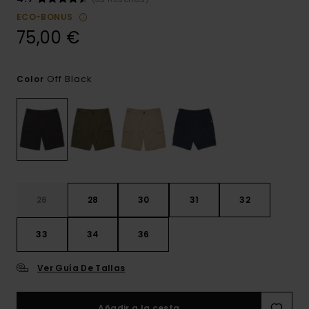
ECO-BONUS
75,00 €
Off Black
Color
26
28
30
31
32
33
34
36
Ver Guía De Tallas
Añadir a la cesta