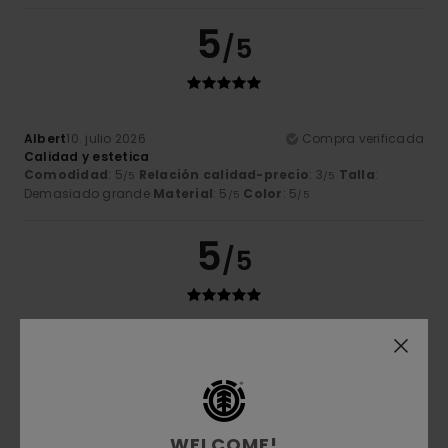
5
/5
Albert
10. julio 2026
Compra verificada
Calidad y estetica
Comodidad
: 5
Relación calidad-precio
: 3
Talla
:
/5
/5
Demasiado grande
Material
: 5
Color
: 5
/5
/5
5
/5
Alison
9. julio 2026
Compra verificada
Un artículo perfecto, de un color precioso
Mostrar original - Français
Comodidad
: 5
Relación calidad-precio
: 5
Talla
: Talla
/5
/5
perfecta
Material
: 5
Color
: 5
/5
/5
WELCOME!