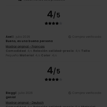
4
/5
Axel
3. julio 2026
Compra verificada
Bueno, es una buena persona
Mostrar original - Français
Comodidad
: 4
Relación calidad-precio
: 4
Talla
:
/5
/5
Pequeño
Material
: 4
Color
: 4
/5
/5
4
/5
Biaggi
1. julio 2026
Compra verificada
genial
Mostrar original - Deutsch
Comodidad
: 4
Relación calidad-precio
: 5
Material
: