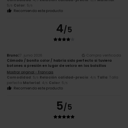
/5
/5
5
Color
: 5
/5
/5
Recomiendo este producto
4
/5
Bruno
27. junio 2026
Compra verificada
Cómodo / bonito color / habría sido perfecto si tuviera
botones a presión en lugar de velcro en los bolsillos
Mostrar original - Français
Comodidad
: 5
Relación calidad-precio
: 4
Talla
: Talla
/5
/5
perfecta
Material
: 4
Color
: 5
/5
/5
Recomiendo este producto
5
/5