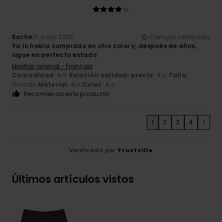
Roche
21. junio 2026
Compra verificada
Ya lo había comprado en otro color y, después de años,
sigue en perfecto estado.
Mostrar original - Français
Comodidad
: 4
Relación calidad-precio
: 4
Talla
:
/5
/5
Grande
Material
: 4
Color
: 4
/5
/5
Recomiendo este producto
1
2
3
4
>
Verificado por
TrustVille
Últimos artículos vistos