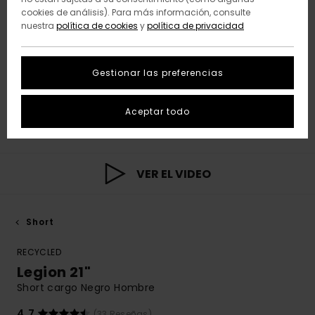
cookies de análisis). Para más información, consulte
nuestra
política de cookies
y
política de privacidad
Gestionar las preferencias
Aceptar todo
VER EL VIDEO
Short
RECYCLED
Legion 21"
Short cargo Negro Hombre
4.7
(33 Reseñas)