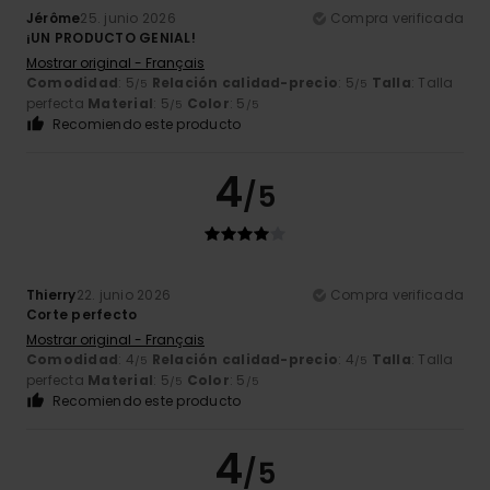
Jérôme
25. junio 2026
Compra verificada
¡UN PRODUCTO GENIAL!
Mostrar original - Français
Comodidad
: 5
Relación calidad-precio
: 5
Talla
: Talla
/5
/5
perfecta
Material
: 5
Color
: 5
/5
/5
Recomiendo este producto
4
/5
Thierry
22. junio 2026
Compra verificada
Corte perfecto
Mostrar original - Français
Comodidad
: 4
Relación calidad-precio
: 4
Talla
: Talla
/5
/5
perfecta
Material
: 5
Color
: 5
/5
/5
Recomiendo este producto
4
/5