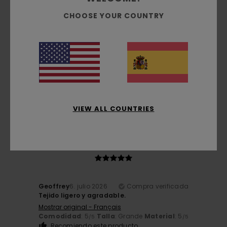
5
CHOOSE YOUR COUNTRY
/5
Araceli
6. julio 2026
Compra verificada
Super cómodos y de gran calidad
Comodidad
: 5
Relación calidad-precio
: 4
Talla
: Talla
/5
/5
perfecta
Material
: 5
Color
: 5
/5
/5
Recomiendo este producto
VIEW ALL COUNTRIES
5
/5
Geoffrey
6. julio 2026
Compra verificada
Tejido ligero y agradable.
Mostrar original - Français
Comodidad
: 5
Talla
: Grande
Material
: 5
/5
/5
Recomiendo este producto