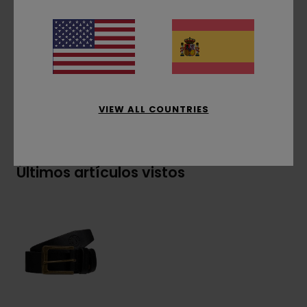
Talla S/M:
105 cm
Talla L/XL:
115 cm
Composición
[Tejido principal] 100% piel
VIEW ALL COUNTRIES
Envíos y Devoluciones
Últimos artículos vistos