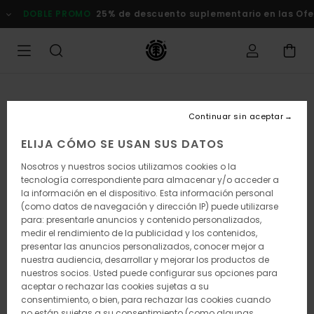
Pasar
DOBLE PROMO
25% de descuento suplementario en las Ofert
a
la
información
del
producto
Continuar sin aceptar
ELIJA CÓMO SE USAN SUS DATOS
Nosotros y nuestros socios utilizamos cookies o la
tecnología correspondiente para almacenar y/o acceder a
la información en el dispositivo. Esta información personal
(como datos de navegación y dirección IP) puede utilizarse
para: presentarle anuncios y contenido personalizados,
medir el rendimiento de la publicidad y los contenidos,
presentar las anuncios personalizados, conocer mejor a
nuestra audiencia, desarrollar y mejorar los productos de
nuestros socios. Usted puede configurar sus opciones para
aceptar o rechazar las cookies sujetas a su
consentimiento, o bien, para rechazar las cookies cuando
no están sujetas a su consentimiento (como algunas