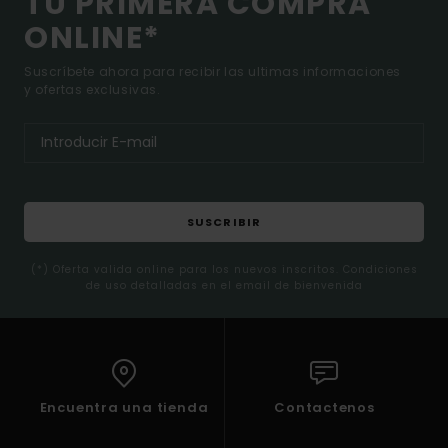
TU PRIMERA COMPRA
ONLINE*
Suscríbete ahora para recibir las ultimas informaciones
y ofertas exclusivas.
SUSCRIBIR
(*) Oferta valida online para los nuevos inscritos. Condiciones
de uso detalladas en el email de bienvenida
Encuentra una tienda
Contactenos