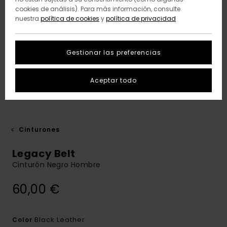
cookies de análisis). Para más información, consulte
nuestra
política de cookies
y
política de privacidad
Gestionar las preferencias
Aceptar todo
Cinturones
Legacy Belt
Cinturón Negro Hombre
60,00 €
Black Leather
Color