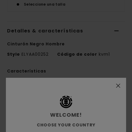
Seleccione una talla
Detalles & características
Cinturón Negro Hombre
Style
ELYAA00252
Código de color
kvm1
Características
Tejido:
piel
Certificado por Leather Working Group
Ancho:
38 mm
Hebilla metálica de ardillón
WELCOME!
Trabilla con el logo grabado y Treelogo en el
extremo
CHOOSE YOUR COUNTRY
Hebilla metálica de latón envejecido