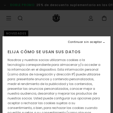
Pasar
DOBLE PROMO
25% de descuento suplementario en las Of
a
la
información
del
producto
NOVEDADES
Continuar sin aceptar
ELIJA CÓMO SE USAN SUS DATOS
Nosotros y nuestros socios utilizamos cookies o la
tecnología correspondiente para almacenar y/o acceder a
la información en el dispositivo. Esta información personal
(como datos de navegación y dirección IP) puede utilizarse
para: presentarle anuncios y contenido personalizados,
medir el rendimiento de la publicidad y los contenidos,
presentar las anuncios personalizados, conocer mejor a
nuestra audiencia, desarrollar y mejorar los productos de
nuestros socios. Usted puede configurar sus opciones para
aceptar o rechazar las cookies sujetas a su
consentimiento, o bien, para rechazar las cookies cuando
no están sujetas a su consentimiento (como algunas