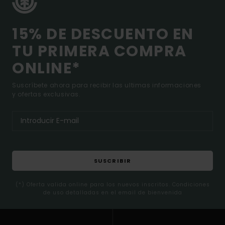
15% DE DESCUENTO EN
TU PRIMERA COMPRA
ONLINE*
Suscríbete ahora para recibir las ultimas informaciones
y ofertas exclusivas.
SUSCRIBIR
(*) Oferta valida online para los nuevos inscritos. Condiciones
de uso detalladas en el email de bienvenida