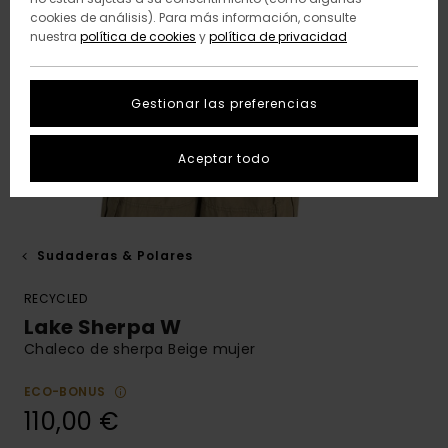
cookies de análisis). Para más información, consulte
nuestra
política de cookies
y
política de privacidad
Gestionar las preferencias
Aceptar todo
Sudaderas & Polares
RECYCLED
Lake Sherpa W
Chaleco de sherpa Beige mujer
ECO-BONUS
110,00 €