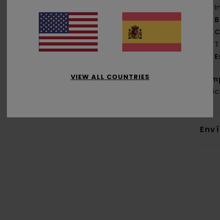
I
B
C
T
E
VIEW ALL COUNTRIES
Com
recic
Env