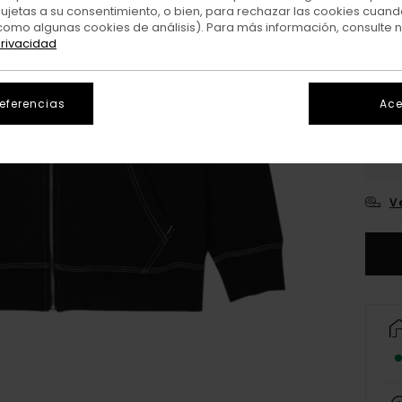
sujetas a su consentimiento, o bien, para rechazar las cookies cuand
Colo
como algunas cookies de análisis). Para más información, consulte 
privacidad
referencias
Ace
X
V