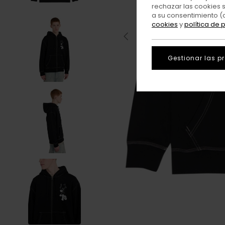
rechazar las cookies 
a su consentimiento (
cookies
y
política de 
Gestionar las p