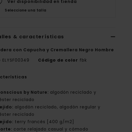
Ver disponibilidad en tienda
Seleccione una talla
lles & características
dera con Capucha y Cremallera Negro Hombre
e
ELYSF00349
Código de color
fbk
cterísticas
onscious by Nature:
algodón reciclado y
iéster reciclado
ejido:
algodón reciclado, algodón regular y
iéster reciclado
ejido:
terry francés [400 g/m2]
orte:
corte relajado casual y cómodo