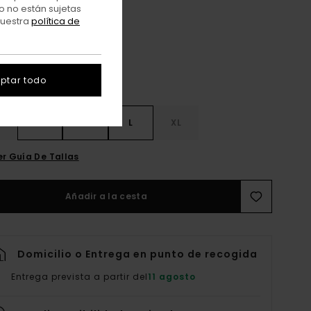
Flint Black
o no están sujetas
r
nuestra
política de
ptar todo
S
S
M
L
XL
er Guía De Tallas
Añadir a la cesta
Domicilio o Entrega en punto de recogida
Entrega prevista a partir del
11 agosto