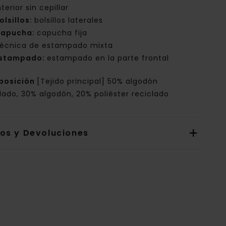
nterior sin cepillar
olsillos:
bolsillos laterales
apucha:
capucha fija
écnica de estampado mixta
stampado:
estampado en la parte frontal
posición
[Tejido principal] 50% algodón
lado, 30% algodón, 20% poliéster reciclado
íos y Devoluciones