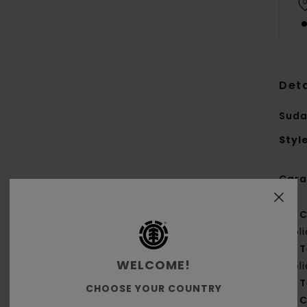
Deta
Suda
Styl
Cara
C
pol
T
WELCOME!
pol
T
CHOOSE YOUR COUNTRY
C