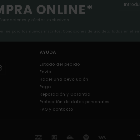
MPRA ONLINE*
nformaciones y ofertas exclusivas.
 online para los nuevos inscritos. Condiciones de uso detalladas en el e
AYUDA
Estado del pedido
Envio
Hacer una devolución
Pago
Reparación y Garantía
Protección de datos personales
FAQ y contacto
C