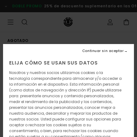
Pasar
DOBLE PROMO
25% de descuento suplementario en las Ofert
a
la
información
del
producto
AGOTADO
Continuar sin aceptar
ELIJA CÓMO SE USAN SUS DATOS
Nosotros y nuestros socios utilizamos cookies o la
tecnología correspondiente para almacenar y/o acceder a
la información en el dispositivo. Esta información personal
(como datos de navegación y dirección IP) puede utilizarse
para: presentarle anuncios y contenido personalizados,
medir el rendimiento de la publicidad y los contenidos,
presentar las anuncios personalizados, conocer mejor a
nuestra audiencia, desarrollar y mejorar los productos de
nuestros socios. Usted puede configurar sus opciones para
aceptar o rechazar las cookies sujetas a su
consentimiento, o bien, para rechazar las cookies cuando
no están sujetas a su consentimiento (como algunas