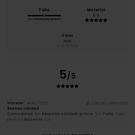
Talla
Material
5.0
Demasiado pequeño
Demasiado grande
Color
NaN
5
/5
Vanesa
7. enero 2026
Compra verificada
Buenas calidad
Comodidad
: 5
Relación calidad-precio
: 5
Talla
: Talla
/5
/5
perfecta
Material
: 5
/5