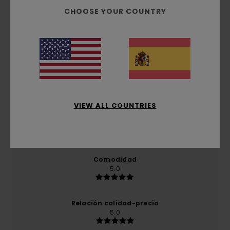
CHOOSE YOUR COUNTRY
Reseñas de los clientes
Puntuación media
5.0
/5
VIEW ALL COUNTRIES
basado en
1 reseñas verificadas
desde enero 2026
El 0% de nuestros clientes recomiendan este
producto
Comodidad
5.0
Relación calidad-precio
5.0