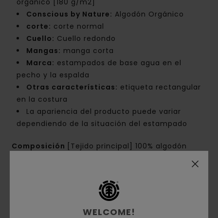
orgánico [180 g/m2]
Conscious by Nature:
Algodón Orgánico
corte:
corte normal
Cuello:
Cuello redondo
Mangas:
manga corta
Marca:
estampados de base agua en el
pecho y la espalda
Otras características:
etiqueta rectangular
en la costura
La apariencia del producto puede variar
dependiendo de la situación del estampado
Composición
[Tejido principal] 100% algodón
orgánico
Envíos y Devoluciones
WELCOME!