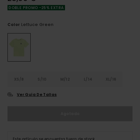
DOBLE PROMO -25% EXTRA
Lettuce Green
Color
XS/8
S/10
M/12
L/14
XL/16
Ver Guía De Tallas
Agotado
Este artículo se encuentra fuera de stock.