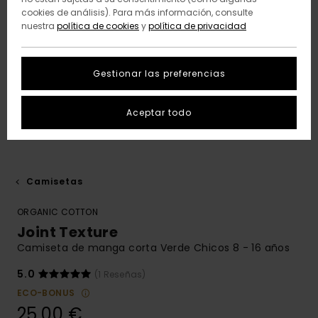
cookies de análisis). Para más información, consulte
nuestra
política de cookies
y
política de privacidad
Gestionar las preferencias
Aceptar todo
Camisetas
ORGANIC COTTON
Joint Texture
Camiseta de manga corta Verde Chicos 8 - 16 años
5.0
(1 Reseñas)
ECO-BONUS
25,00 €