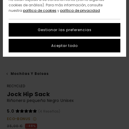
cookies de análisis). Para más información, consulte
nuestra
política de cookies
y
política de privacidad
Gestionar las preferencias
Aceptar todo
Mochilas Y Bolsas
RECYCLED
Jock Hip Sack
Riñonera pequeña Negro Unisex
5.0
(4 Reseñas)
ECO-BONUS
35,00 €
48%