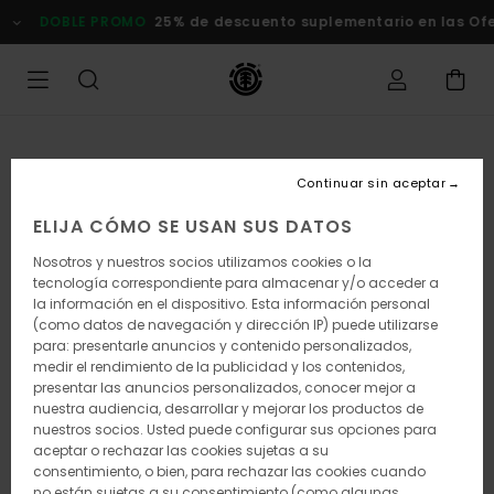
Pasar
DOBLE PROMO
25% de descuento suplementario en las Of
a
la
información
del
producto
Continuar sin aceptar
ELIJA CÓMO SE USAN SUS DATOS
Nosotros y nuestros socios utilizamos cookies o la
tecnología correspondiente para almacenar y/o acceder a
la información en el dispositivo. Esta información personal
(como datos de navegación y dirección IP) puede utilizarse
para: presentarle anuncios y contenido personalizados,
medir el rendimiento de la publicidad y los contenidos,
presentar las anuncios personalizados, conocer mejor a
nuestra audiencia, desarrollar y mejorar los productos de
nuestros socios. Usted puede configurar sus opciones para
aceptar o rechazar las cookies sujetas a su
consentimiento, o bien, para rechazar las cookies cuando
no están sujetas a su consentimiento (como algunas