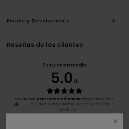
Envíos y Devoluciones
Reseñas de los clientes
Puntuación media
5.0
/5
basado en
4 reseñas verificadas
desde enero 2026
El 75% de nuestros clientes recomiendan este
producto
Comodidad
5.0