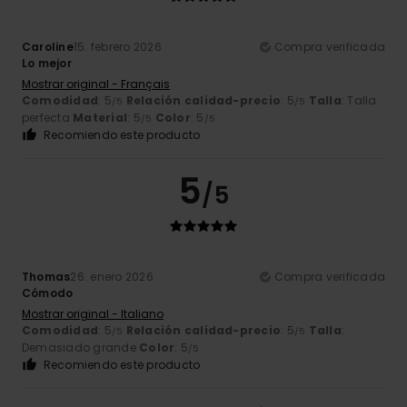
Caroline
15. febrero 2026
Compra verificada
Lo mejor
Mostrar original - Français
Comodidad
: 5
Relación calidad-precio
: 5
Talla
: Talla
/5
/5
perfecta
Material
: 5
Color
: 5
/5
/5
Recomiendo este producto
5
/5
Thomas
26. enero 2026
Compra verificada
Cómodo
Mostrar original - Italiano
Comodidad
: 5
Relación calidad-precio
: 5
Talla
:
/5
/5
Demasiado grande
Color
: 5
/5
Recomiendo este producto