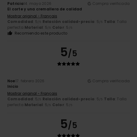
Patricia
14. mayo 2026
Compra verificada
El corte y una cremallera de calidad
Mostrar original - Français
Comodidad
: 5
Relación calidad-precio
: 5
Talla
: Talla
/5
/5
perfecta
Material
: 5
Color
: 5
/5
/5
Recomiendo este producto
5
/5
Noe
17. febrero 2026
Compra verificada
Inicio
Mostrar original - Français
Comodidad
: 5
Relación calidad-precio
: 5
Talla
: Talla
/5
/5
perfecta
Material
: 5
Color
: 5
/5
/5
5
/5