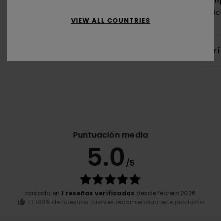
Com
reci
VIEW ALL COUNTRIES
Env
Puntuación media
5.0
/5
basado en
1 reseñas verificadas
desde febrero 2026
El 100% de nuestros clientes recomiendan este producto