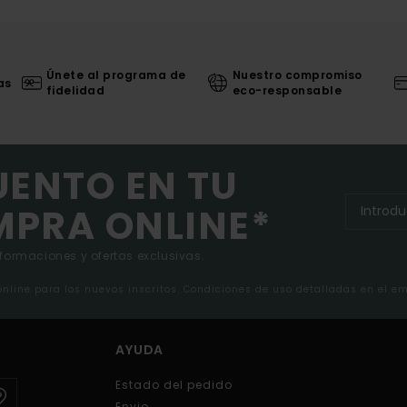
Únete al programa de
Nuestro compromiso
as
fidelidad
eco-responsable
UENTO EN TU
MPRA ONLINE*
nformaciones y ofertas exclusivas.
 online para los nuevos inscritos. Condiciones de uso detalladas en el e
AYUDA
Estado del pedido
Envio