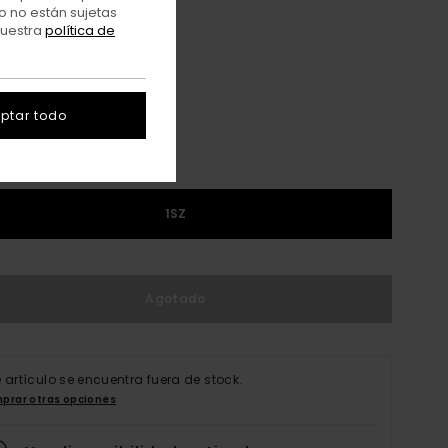
o no están sujetas
nuestra
política de
Kangaroo
r
ptar todo
1SZ
Agotado
e artículo se encuentra fuera de stock.
prar otras opciones