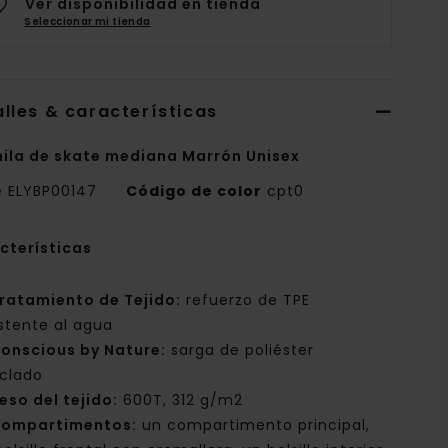
Ver disponibilidad en tienda
Seleccionar mi tienda
lles & características
ila de skate mediana Marrón Unisex
e
ELYBP00147
Código de color
cpt0
cterísticas
ratamiento de Tejido:
refuerzo de TPE
istente al agua
onscious by Nature:
sarga de poliéster
iclado
eso del tejido:
600T, 312 g/m2
ompartimentos:
un compartimento principal,