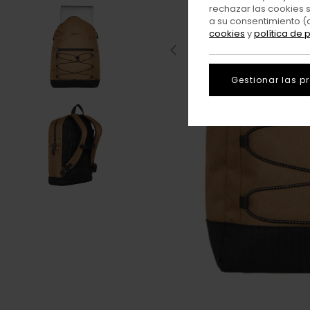
rechazar las cookies 
a su consentimiento (
cookies
y
política de 
Gestionar las p