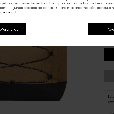
sujetas a su consentimiento, o bien, para rechazar las cookies cuand
como algunas cookies de análisis). Para más información, consulte 
privacidad
Colo
referencias
Ace
Est
Com