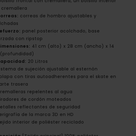
olsillo frontal con cremallera, un bolsillo interior
 cremallera
orreas:
correas de hombro ajustables y
lchadas
efuerzo:
panel posterior acolchado, base
orzada con ripstop
imensiones:
41 cm (alto) x 28 cm (ancho) x 14
(profundidad)
apacidad:
20 Litros
istema de sujeción ajustable al esternón
olapa con tiras autoadherentes para el skate en
parte trasera
remalleras repelentes al agua
iradores de cordón moteados
etalles reflectantes de seguridad
erigrafía de la marca 3D en HD
ejido interior de poliéster reciclado