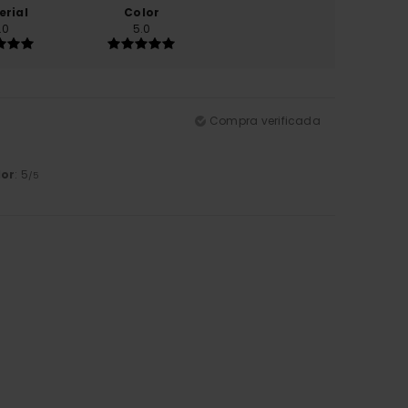
erial
Color
.0
5.0
Compra verificada
lor
: 5
/5