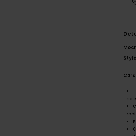
Deta
Moch
Styl
Cara
T
res
C
rec
P
C