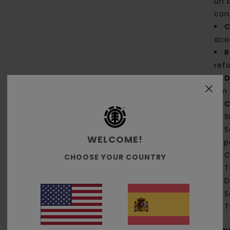
un b
con
C
aco
R
ref
D
cm 
C
S
S
WELCOME!
la 
C
CHOOSE YOUR COUNTRY
T
D
S
T