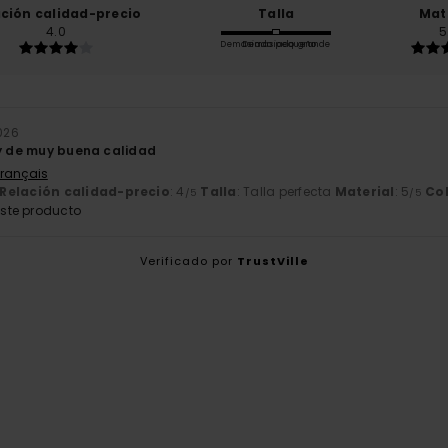
ación calidad-precio
Talla
Mat
4.0
5
Demasiado pequeño
Demasiado grande
2026
 y de muy buena calidad
Français
Relación calidad-precio
: 4
Talla
: Talla perfecta
Material
: 5
Co
/5
/5
ste producto
Verificado por
TrustVille