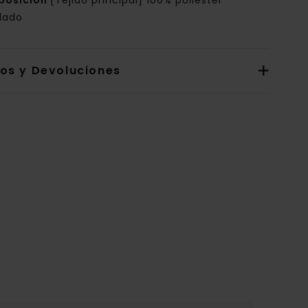
posición
[Tejido principal] 100% poliéster
clado
íos y Devoluciones