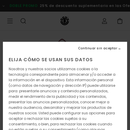
Pasar
DOBLE PROMO
25% de descuento suplementario en las Oferta
a
la
información
del
producto
Continuar sin aceptar
ELIJA CÓMO SE USAN SUS DATOS
Nosotros y nuestros socios utilizamos cookies o la
tecnología correspondiente para almacenar y/o acceder a
la información en el dispositivo. Esta información personal
(como datos de navegación y dirección IP) puede utilizarse
para: presentarle anuncios y contenido personalizados,
medir el rendimiento de la publicidad y los contenidos,
presentar las anuncios personalizados, conocer mejor a
nuestra audiencia, desarrollar y mejorar los productos de
nuestros socios. Usted puede configurar sus opciones para
aceptar o rechazar las cookies sujetas a su
consentimiento, o bien, para rechazar las cookies cuando
no están sujetas a su consentimiento (como algunas