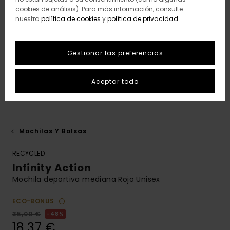
cookies de análisis). Para más información, consulte
nuestra
política de cookies
y
política de privacidad
Gestionar las preferencias
Aceptar todo
Mochilas Y Bolsas
RECYCLED
Infinity Action
Mochila deportiva mediana Rojo Unisex
ECO-BONUS
35,00 €
48%
18,37 €