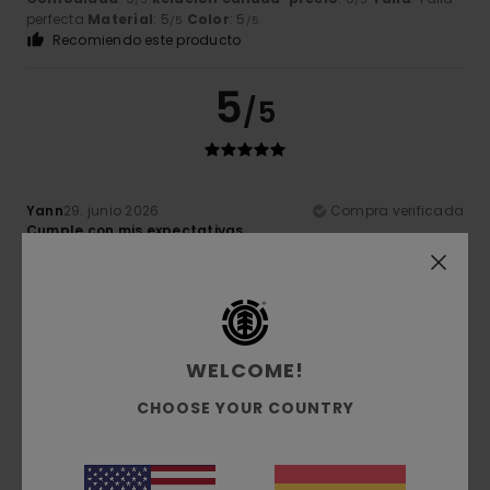
perfecta
Material
: 5
Color
: 5
/5
/5
Recomiendo este producto
5
/5
Yann
29. junio 2026
Compra verificada
Cumple con mis expectativas
Mostrar original - Français
Comodidad
: 5
Relación calidad-precio
: 5
Talla
: Talla
/5
/5
perfecta
Material
: 5
Color
: 5
/5
/5
Recomiendo este producto
5
WELCOME!
/5
CHOOSE YOUR COUNTRY
Sebastien
28. junio 2026
Compra verificada