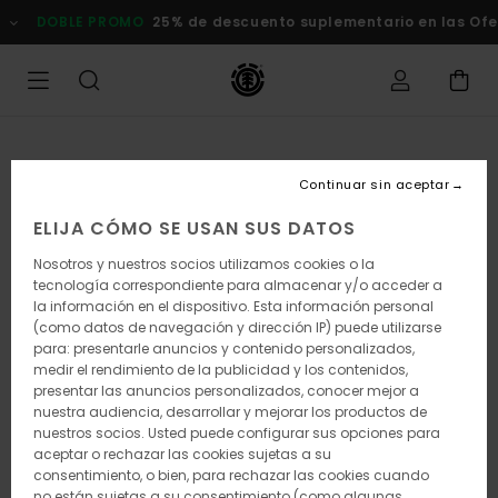
Pasar
DOBLE PROMO
25% de descuento suplementario en las Of
a
la
información
del
producto
Continuar sin aceptar
ELIJA CÓMO SE USAN SUS DATOS
Nosotros y nuestros socios utilizamos cookies o la
tecnología correspondiente para almacenar y/o acceder a
la información en el dispositivo. Esta información personal
(como datos de navegación y dirección IP) puede utilizarse
para: presentarle anuncios y contenido personalizados,
medir el rendimiento de la publicidad y los contenidos,
presentar las anuncios personalizados, conocer mejor a
nuestra audiencia, desarrollar y mejorar los productos de
nuestros socios. Usted puede configurar sus opciones para
aceptar o rechazar las cookies sujetas a su
consentimiento, o bien, para rechazar las cookies cuando
no están sujetas a su consentimiento (como algunas