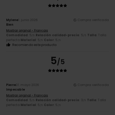
Mylene
1. junio 2026
Compra verificada
Bien
Mostrar original - Français
Comodidad
: 5
Relación calidad-precio
: 5
Talla
: Talla
/5
/5
perfecta
Material
: 5
Color
: 5
/5
/5
Recomiendo este producto
5
/5
Pierre
31. mayo 2026
Compra verificada
Impecable
Mostrar original - Français
Comodidad
: 5
Relación calidad-precio
: 3
Talla
: Talla
/5
/5
perfecta
Material
: 5
Color
: 5
/5
/5