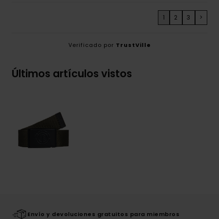
1
2
3
>
Verificado por
TrustVille
Últimos artículos vistos
Envío y devoluciones gratuitos para miembros