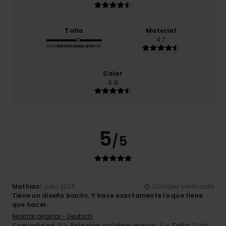
Talla
Material
4.7
Demasiado pequeño
Demasiado grande
Color
4.8
5
/5
Mathias
1. julio 2026
Compra verificada
Tiene un diseño bonito. Y hace exactamente lo que tiene
que hacer.
Mostrar original - Deutsch
Comodidad
: 5
Relación calidad-precio
: 5
Talla
: Talla
/5
/5