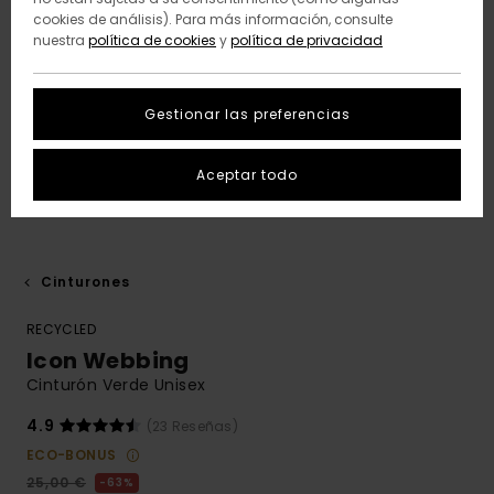
cookies de análisis). Para más información, consulte
nuestra
política de cookies
y
política de privacidad
Gestionar las preferencias
Aceptar todo
Cinturones
RECYCLED
Icon Webbing
Cinturón Verde Unisex
4.9
(23 Reseñas)
ECO-BONUS
25,00 €
63%