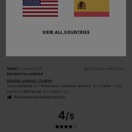
¡¡¡Un modelo estupendo!!!
Mostrar original - Français
Comodidad
: 4
Relación calidad-precio
: 4
Talla
:
/5
/5
Pequeño
Material
: 4
Color
: 5
/5
/5
VIEW ALL COUNTRIES
5
/5
Mide
22. junio 2026
Compra verificada
Excelente calidad
Mostrar original - English
Comodidad
: 5
Relación calidad-precio
: 5
Talla
: Talla
/5
/5
perfecta
Material
: 5
Color
: 5
/5
/5
Recomiendo este producto
4
/5