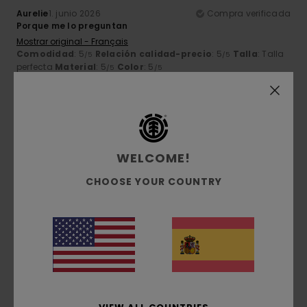
Aurelie
1. junio 2026
Compra verificada
Porque me lo preguntan
Mostrar original - Français
Comodidad
: 5
Relación calidad-precio
: 5
Talla
: Talla
/5
/5
perfecta
Material
: 5
Color
: 5
/5
/5
Recomiendo este producto
5
/5
WELCOME!
CHOOSE YOUR COUNTRY
Scott
20. abril 2026
Compra verificada
Camiseta de buena calidad / Buen precio
Mostrar original - English
Comodidad
: 5
Relación calidad-precio
: 5
Talla
: Talla
/5
/5
perfecta
Material
: 5
Color
: 5
/5
/5
Recomiendo este producto
5
/5