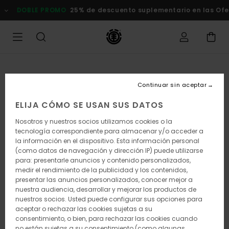
Pasar
DOBLE PROMO
25% de descuento suplementario en las Ofertas
a
la
información
del
producto
Continuar sin aceptar
ELIJA CÓMO SE USAN SUS DATOS
Nosotros y nuestros socios utilizamos cookies o la
tecnología correspondiente para almacenar y/o acceder a
la información en el dispositivo. Esta información personal
(como datos de navegación y dirección IP) puede utilizarse
para: presentarle anuncios y contenido personalizados,
medir el rendimiento de la publicidad y los contenidos,
presentar las anuncios personalizados, conocer mejor a
nuestra audiencia, desarrollar y mejorar los productos de
nuestros socios. Usted puede configurar sus opciones para
aceptar o rechazar las cookies sujetas a su
consentimiento, o bien, para rechazar las cookies cuando
no están sujetas a su consentimiento (como algunas