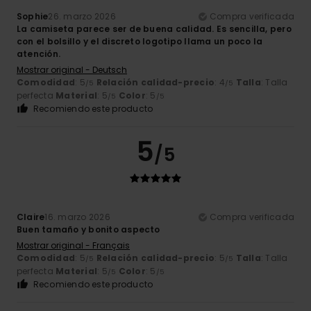
Sophie
26. marzo 2026
Compra verificada
La camiseta parece ser de buena calidad. Es sencilla, pero
con el bolsillo y el discreto logotipo llama un poco la
atención.
Mostrar original - Deutsch
Comodidad
: 5
Relación calidad-precio
: 4
Talla
: Talla
/5
/5
perfecta
Material
: 5
Color
: 5
/5
/5
Recomiendo este producto
5
/5
Claire
16. marzo 2026
Compra verificada
Buen tamaño y bonito aspecto
Mostrar original - Français
Comodidad
: 5
Relación calidad-precio
: 5
Talla
: Talla
/5
/5
perfecta
Material
: 5
Color
: 5
/5
/5
Recomiendo este producto