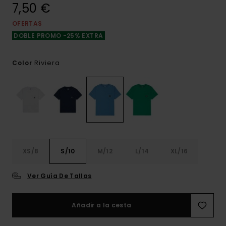
7,50 €
OFERTAS
DOBLE PROMO -25% EXTRA
Riviera
Color
XS/8
S/10
M/12
L/14
XL/16
Ver Guía De Tallas
Añadir a la cesta