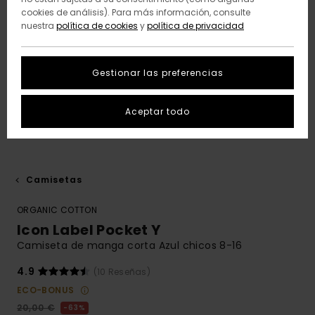
cookies de análisis). Para más información, consulte
nuestra
política de cookies
y
política de privacidad
Gestionar las preferencias
Aceptar todo
Camisetas
ORGANIC COTTON
Icon Label Pocket Y
Camiseta de manga corta Azul chicos 8-16
4.9
(10 Reseñas)
ECO-BONUS
20,00 €
63%