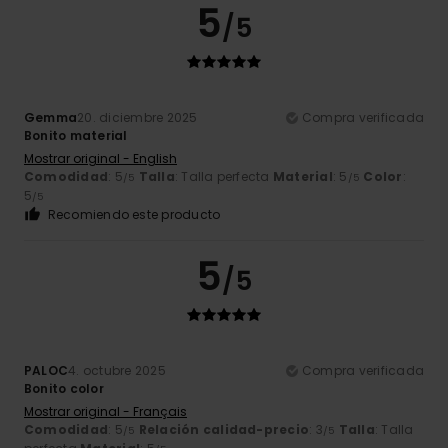
5
/5
Gemma
20. diciembre 2025
Compra verificada
Bonito material
Mostrar original - English
Comodidad
: 5
Talla
: Talla perfecta
Material
: 5
Color
:
/5
/5
5
/5
Recomiendo este producto
5
/5
PALOC
4. octubre 2025
Compra verificada
Bonito color
Mostrar original - Français
Comodidad
: 5
Relación calidad-precio
: 3
Talla
: Talla
/5
/5