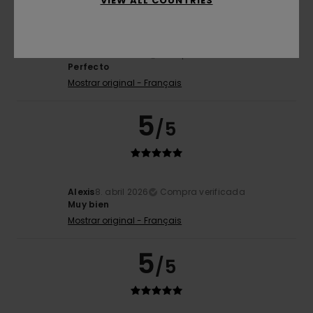
VIEW ALL COUNTRIES
Alexis
8. abril 2026
Compra verificada
Perfecto
Mostrar original - Français
5
/5
Alexis
8. abril 2026
Compra verificada
Muy bien
Mostrar original - Français
5
/5