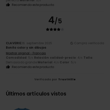
perfecta
Material
: 5
/5
Recomiendo este producto
4
/5
CLAVERIE
26. septiembre 2025
Compra verificada
Bonito color y sin dibujos
Mostrar original - Français
Comodidad
: 5
Relación calidad-precio
: 4
Talla
:
/5
/5
Demasiado grande
Material
: 4
Color
: 5
/5
/5
Recomiendo este producto
Verificado por
TrustVille
Últimos artículos vistos