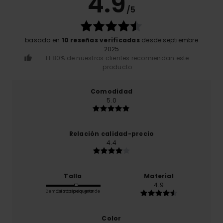
4.9
/5
basado en
10 reseñas verificadas
desde septiembre
2025
El 80% de nuestros clientes recomiendan este
producto
Comodidad
5.0
Relación calidad-precio
4.4
Talla
Material
4.9
Demasiado pequeño
Demasiado grande
Color