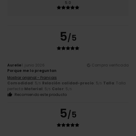
5.0
5
/5
Aurelie
1. junio 2026
Compra verificada
Porque me lo preguntan
Mostrar original - Français
Comodidad
: 5
Relación calidad-precio
: 5
Talla
: Talla
/5
/5
perfecta
Material
: 5
Color
: 5
/5
/5
Recomiendo este producto
5
/5