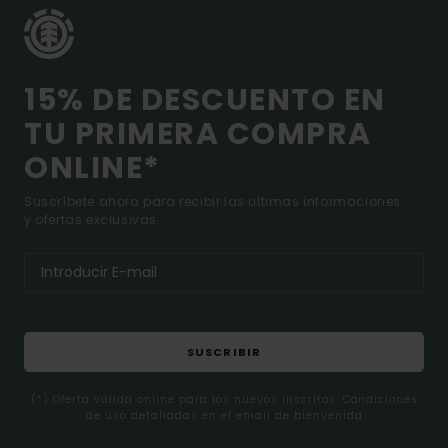
15% DE DESCUENTO EN
TU PRIMERA COMPRA
ONLINE*
Suscríbete ahora para recibir las ultimas informaciones
y ofertas exclusivas.
SUSCRIBIR
(*) Oferta valida online para los nuevos inscritos. Condiciones
de uso detalladas en el email de bienvenida