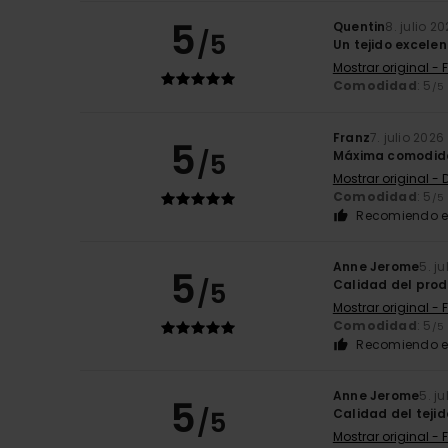
5
Quentin
8. julio 2
/5
Un tejido excelen
Mostrar original - 
Comodidad
: 5
/5
Franz
7. julio 2026
5
/5
Máxima comodida
Mostrar original -
Comodidad
: 5
/5
Recomiendo e
Anne Jerome
5. j
5
/5
Calidad del pro
Mostrar original - 
Comodidad
: 5
/5
Recomiendo e
Anne Jerome
5. j
5
/5
Calidad del tejid
Mostrar original - 