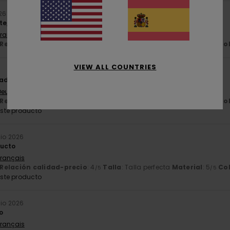
026
te, ligero y de bonito color
Français
Relación calidad-precio
: 5
Talla
: Talla perfecta
Material
: 5
Co
/5
/5
VIEW ALL COUNTRIES
d y calidad
 Deutsch
Relación calidad-precio
: 5
Talla
: Talla perfecta
Material
: 5
Co
/5
/5
ste producto
ulio 2026
ducto
Français
Relación calidad-precio
: 4
Talla
: Talla perfecta
Material
: 5
Co
/5
/5
ste producto
ulio 2026
o
Français