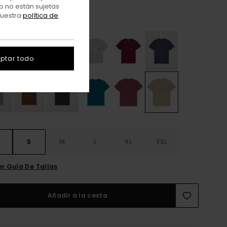
o no están sujetas
nuestra
política de
Aluminum
r
ptar todo
S
S
M
L
XL
XXL
er Guía De Tallas
Añadir a la cesta