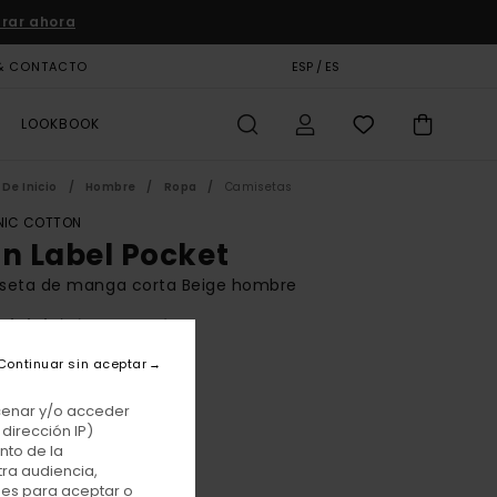
rar ahora
& CONTACTO
TARJETA DE REGALO
ESP / ES
TIENDAS
LOOKBOOK
De Inicio
Hombre
Ropa
Camisetas
IC COTTON
on Label Pocket
seta de manga corta Beige hombre
(69 Reseñas)
BONUS
Continuar sin aceptar
 €
63%
25 €
acenar y/o acceder
dirección IP)
TAS
nto de la
tra audiencia,
E PROMO -25% EXTRA
nes para aceptar o