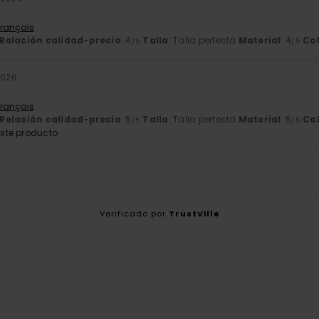
Français
Relación calidad-precio
: 4
Talla
: Talla perfecta
Material
: 4
Co
/5
/5
2026
Français
Relación calidad-precio
: 5
Talla
: Talla perfecta
Material
: 5
Co
/5
/5
ste producto
Verificado por
TrustVille