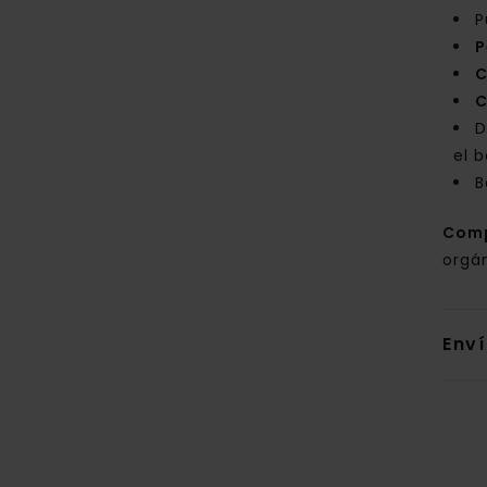
P
P
C
C
D
el b
B
Com
orgá
Env