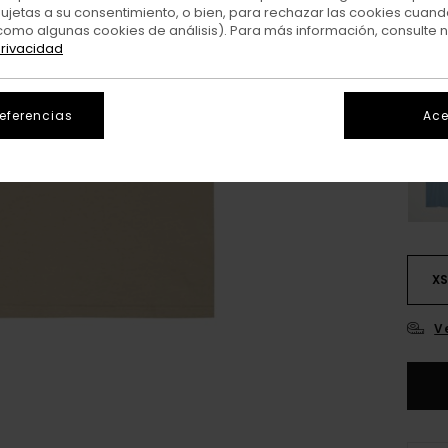
sujetas a su consentimiento, o bien, para rechazar las cookies cuand
como algunas cookies de análisis). Para más información, consulte 
Colo
privacidad
referencias
Ace
X
V