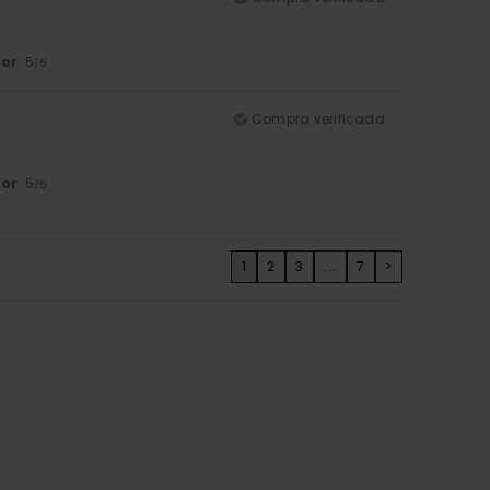
lor
: 5
/5
Compra verificada
lor
: 5
/5
1
2
3
...
7
>