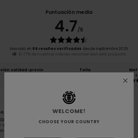
Puntuación media
4.7
/5
basado en
69 reseñas verificadas
desde septiembre 2025
El 77% de nuestros clientes recomiendan este producto
ación calidad-precio
Talla
Mat
4.5
4
Demasiado pequeño
Demasiado grande
WELCOME!
d, algodón ecológico
Français
CHOOSE YOUR COUNTRY
d-precio
: 5
Material
: 5
/5
/5
ste producto