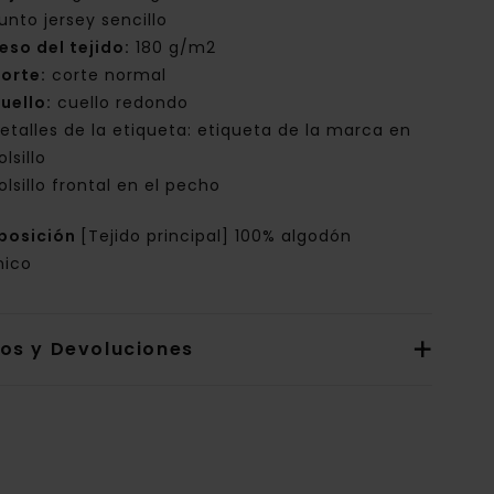
unto jersey sencillo
eso del tejido:
180 g/m2
orte:
corte normal
uello:
cuello redondo
etalles de la etiqueta: etiqueta de la marca en
olsillo
olsillo frontal en el pecho
posición
[Tejido principal] 100% algodón
nico
íos y Devoluciones