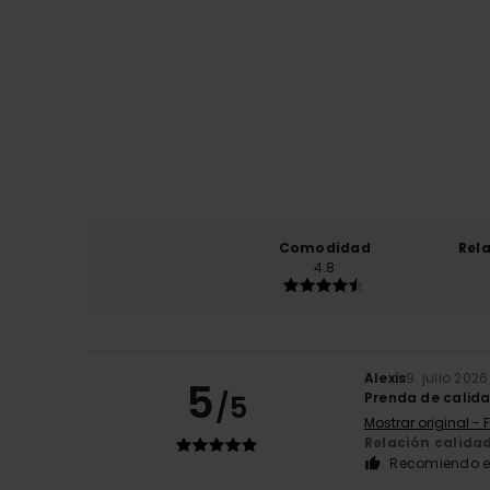
Comodidad
Rel
4.8
Alexis
9. julio 2026
5
/5
Prenda de calida
Mostrar original - 
Relación calida
Recomiendo e