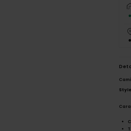
Deta
Cami
Styl
Cara
C
T