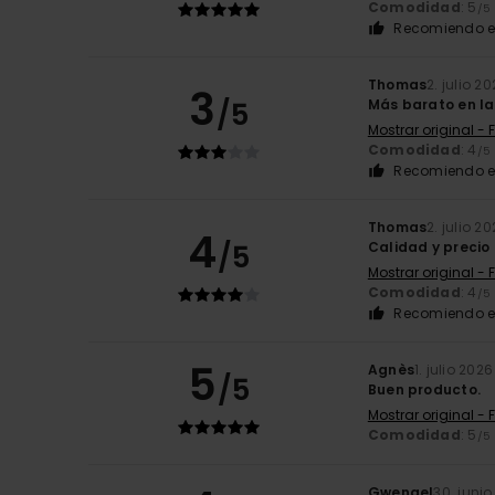
Comodidad
: 5
/5
Recomiendo e
Thomas
2. julio 2
3
/5
Más barato en l
Mostrar original - 
Comodidad
: 4
/5
Recomiendo e
Thomas
2. julio 2
4
/5
Calidad y precio
Mostrar original - 
Comodidad
: 4
/5
Recomiendo e
5
Agnès
1. julio 2026
/5
Buen producto.
Mostrar original - 
Comodidad
: 5
/5
Gwenael
30. juni