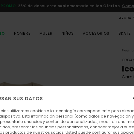
 PROMO
25% de descuento suplementario en las Ofertas
Comp
AYUDA 
MO
HOMBRE
MUJER
NIÑOS
ACCESORIOS
SKATE
Página 
ORGAN
Ic
Cami
4.7
ECO-
USAN SUS DATOS
30,00
11,
ocios utilizamos cookies o la tecnología correspondiente para alm
 dispositivo. Esta información personal (como datos de navegación y 
OFER
: presentarle anuncios y contenido personalizados, medir el rendimie
enidos, presentar las anuncios personalizados, conocer mejor a nues
DOBL
 los productos de nuestros socios. Usted puede configurar sus opcio