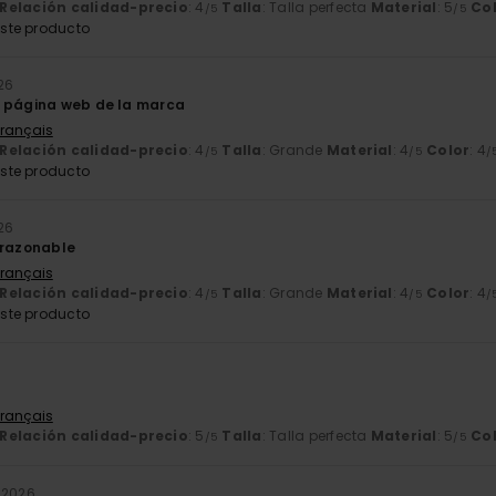
Relación calidad-precio
: 4
Talla
: Talla perfecta
Material
: 5
Co
/5
/5
ste producto
026
a página web de la marca
Français
Relación calidad-precio
: 4
Talla
: Grande
Material
: 4
Color
: 4
/5
/5
/
ste producto
026
 razonable
Français
Relación calidad-precio
: 4
Talla
: Grande
Material
: 4
Color
: 4
/5
/5
/
ste producto
Français
Relación calidad-precio
: 5
Talla
: Talla perfecta
Material
: 5
Co
/5
/5
o 2026