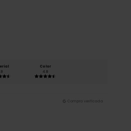
erial
Color
.8
4.8
Compra verificada