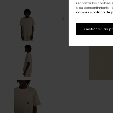
rechazar las cookies 
a su consentimiento (
cookies
y
política de 
Gestionar las p