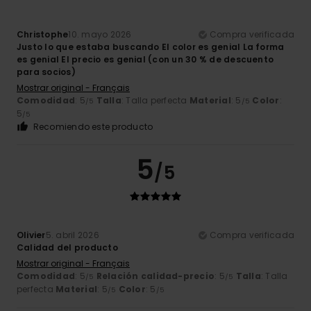
Christophe
10. mayo 2026
Compra verificada
Justo lo que estaba buscando El color es genial La forma
es genial El precio es genial (con un 30 % de descuento
para socios)
Mostrar original - Français
Comodidad
: 5
Talla
: Talla perfecta
Material
: 5
Color
:
/5
/5
5
/5
Recomiendo este producto
5
/5
Olivier
5. abril 2026
Compra verificada
Calidad del producto
Mostrar original - Français
Comodidad
: 5
Relación calidad-precio
: 5
Talla
: Talla
/5
/5
perfecta
Material
: 5
Color
: 5
/5
/5