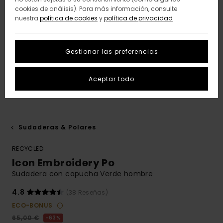
cookies de análisis). Para más información, consulte
nuestra
política de cookies
y
política de privacidad
Gestionar las preferencias
Aceptar todo
Sudaderas & Polares
RECYCLED
Icon Embroidery Po
Sudadera con capucha Verde hombre
4.8
(38 Reseñas)
ECO-BONUS
65,00 €
63%