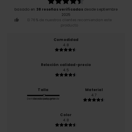
basado en
38 reseñas verificadas
desde septiembre
2025
El 76% de nuestros clientes recomiendan este
producto
Comodidad
4.8
Relación calidad-precio
4.5
Talla
Material
4.7
Demasiado pequeño
Demasiado grande
Color
4.8