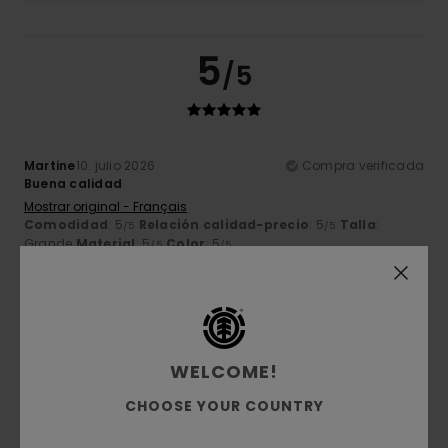
5
/5
Martine
10. julio 2026
Compra verificada
Buena calidad
Mostrar original - Français
Comodidad
: 5
Relación calidad-precio
: 5
Talla
:
/5
/5
Grande
Material
: 5
Color
: 5
/5
/5
Recomiendo este producto
5
/5
WELCOME!
CHOOSE YOUR COUNTRY
Michel
5. julio 2026
Compra verificada
Unos colores muy bonitos