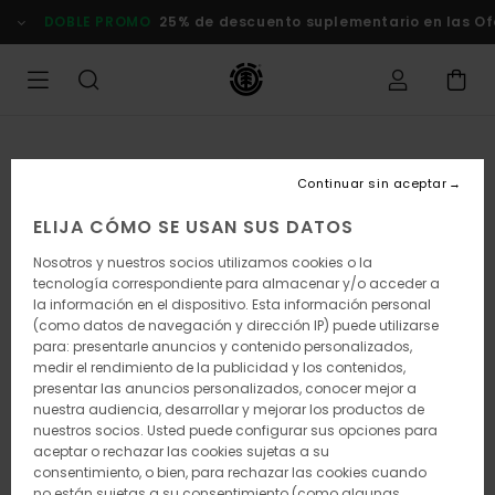
Pasar
DOBLE PROMO
25% de descuento suplementario en las Of
a
la
información
del
producto
Continuar sin aceptar
ELIJA CÓMO SE USAN SUS DATOS
Nosotros y nuestros socios utilizamos cookies o la
tecnología correspondiente para almacenar y/o acceder a
la información en el dispositivo. Esta información personal
(como datos de navegación y dirección IP) puede utilizarse
para: presentarle anuncios y contenido personalizados,
medir el rendimiento de la publicidad y los contenidos,
presentar las anuncios personalizados, conocer mejor a
nuestra audiencia, desarrollar y mejorar los productos de
nuestros socios. Usted puede configurar sus opciones para
aceptar o rechazar las cookies sujetas a su
consentimiento, o bien, para rechazar las cookies cuando
no están sujetas a su consentimiento (como algunas