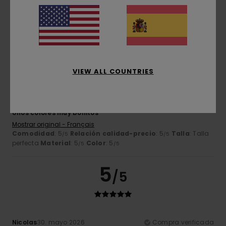
Mostrar original - Français
Comodidad
: 5
Relación calidad-precio
: 5
Talla
: Talla
/5
/5
perfecta
Material
: 5
Color
: 5
/5
/5
5
/5
VIEW ALL COUNTRIES
Michel
5. julio 2026
Compra verificada
Unos colores muy bonitos
Mostrar original - Français
Comodidad
: 5
Relación calidad-precio
: 5
Talla
: Talla
/5
/5
perfecta
Material
: 5
Color
: 5
/5
/5
5
/5
Nicolas
30. mayo 2026
Compra verificada