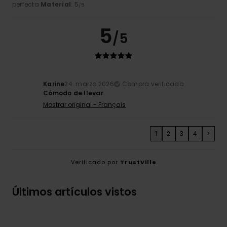
perfecta
Material
: 5
/5
5
/5
Karine
24. marzo 2026
Compra verificada
Cómodo de llevar
Mostrar original - Français
1
2
3
4
>
Verificado por
TrustVille
Últimos artículos vistos